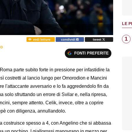
LE P
1
vedi letture
condividi
tweet
TO
FONTI PREFERITE
Roma parte subito forte in pressione per infastidire la
osì costretti al lancio lungo per Omorodion e Mancini
e l'attaccante avversario e lo fa aggredendolo fin da
 solo sfruttando un errore di Svilar e, nella ripresa,
ini, sempre attento. Celik, invece, oltre a coprire
pè con diligenza, annullandolo.
a costruisce spesso a 4, con Angelino che si abbassa
larga un pochino. I giallorossi manovrano in mezzo per