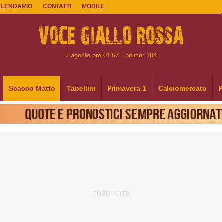
ALENDARIO
CONTATTI
MOBILE
7 agosto ore 01:57
online: 194
Scacco Matto
Tabellini
Primavera 1
Calciomercato
P