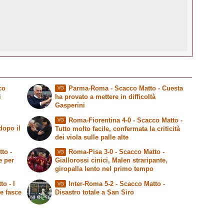
co
Parma-Roma -
Scacco Matto
- Cuesta
VG
i
ha provato a mettere in difficoltà
Gasperini
Roma-Fiorentina 4-0 -
Scacco Matto
-
VG
dopo il
Tutto molto facile, confermata la criticità
dei viola sulle palle alte
tto
-
Roma-Pisa 3-0 -
Scacco Matto
-
VG
e per
Giallorossi cinici, Malen straripante,
giropalla lento nel primo tempo
to
- I
Inter-Roma 5-2 -
Scacco Matto
-
VG
le fasce
Disastro totale a San Siro