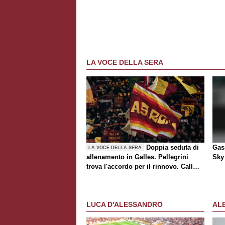
LA VOCE DELLA SERA
Doppia seduta di
Gasp
LA VOCE DELLA SERA
allenamento in Galles. Pellegrini
Sky 
trova l'accordo per il rinnovo. Call
Roma-Milan di mercato. Nusa chiude
al trasferimento. Presentata la maglia
Away
LUCA D'ALESSANDRO
AL