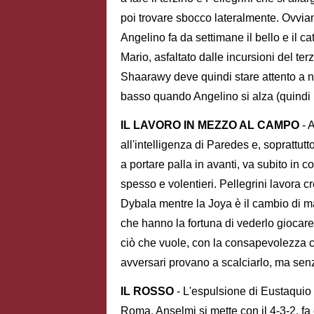
poi trovare sbocco lateralmente. Ovviam
Angelino fa da settimane il bello e il c
Mario, asfaltato dalle incursioni del te
Shaarawy deve quindi stare attento a n
basso quando Angelino si alza (quindi
IL LAVORO IN MEZZO AL CAMPO
- 
all'intelligenza di Paredes e, soprattut
a portare palla in avanti, va subito in c
spesso e volentieri. Pellegrini lavora
Dybala mentre la Joya è il cambio di marc
che hanno la fortuna di vederlo giocare
ciò che vuole, con la consapevolezza ch
avversari provano a scalciarlo, ma sen
IL ROSSO
- L'espulsione di Eustaquio 
Roma. Anselmi si mette con il 4-3-2, fa