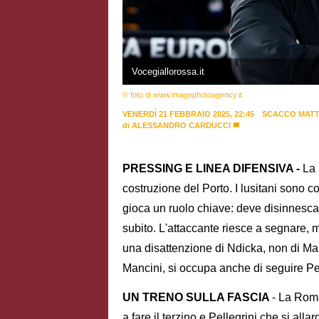
Vocegiallorossa.it
© foto di www.imagephotoagency.it
VENERDÌ 21 FEBBRAIO 2025, 22:45
SCACCO MAT
di
ALESSANDRO CARDUCCI
PRESSING E LINEA DIFENSIVA -
La 
costruzione del Porto. I lusitani sono c
gioca un ruolo chiave: deve disinnescar
subito. L'attaccante riesce a segnare, ma
una disattenzione di Ndicka, non di Manc
Mancini, si occupa anche di seguire Pe
UN TRENO SULLA FASCIA
- La Rom
a fare il terzino e Pellegrini che si al