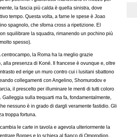
ente, la fascia più calda è quella sinistra, dove
attivo tempo. Questa volta, a farne le spese è Joao
rzino spagnolo, che sforna cross a ripetizione. El
on squilibrare la squadra, rimanendo un pochino più
 molto spesso).
A centrocampo, la Roma ha la meglio grazie
to, alla presenza di Koné. Il francese è ovunque e, oltre
ontrasto ed erige un muro contro cui i lusitani sbattono
 creando collegamenti con Angelino, Shomurodov e
ia, il prescelto per illuminare le menti di tutti coloro
. Galleggia sulla trequarti ma fa, fondamentalmente,
e nessuno è in grado di dargli veramente fastidio. Gli
za troppa fortuna.
cambia le carte in tavola e agevola ulteriormente la
 entrare Borges e lo schiera al fianco di Omorodion,