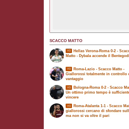
SCACCO MATTO
Hellas Verona-Roma 0-2 -
Scac
VG
Matto
- Dybala accende il Bentegod
Roma-Lazio -
Scacco Matto
-
VG
Giallorossi totalmente in controllo 
vantaggio
Bologna-Roma 0-2 -
Scacco Ma
VG
Un ottimo primo tempo è sufficient
vincere
Roma-Atalanta 1-1 -
Scacco Mat
VG
giallorossi cercano di sfondare sul
ma non si va oltre il pari