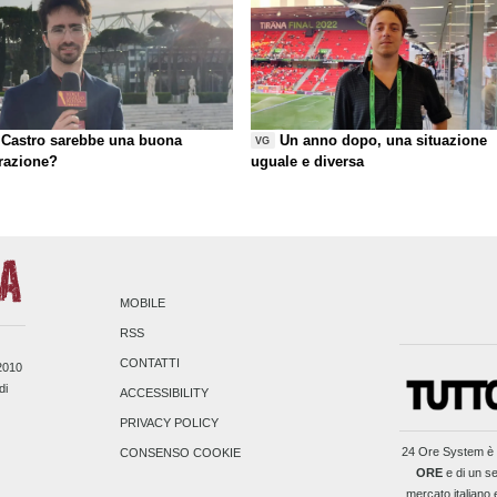
Castro sarebbe una buona
Un anno dopo, una situazione
VG
razione?
uguale e diversa
MOBILE
RSS
CONTATTI
/2010
di
ACCESSIBILITY
PRIVACY POLICY
24 Ore System
è 
CONSENSO COOKIE
ORE
e di un se
mercato italiano 