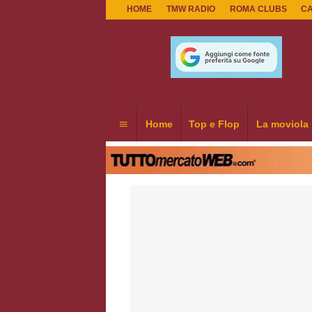
HOME
TMW RADIO
ROMA CLUBS
C
Home
Top e Flop
La moviola