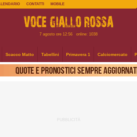
ALENDARIO
CONTATTI
MOBILE
7 agosto ore 12:56
online: 1038
Scacco Matto
Tabellini
Primavera 1
Calciomercato
P