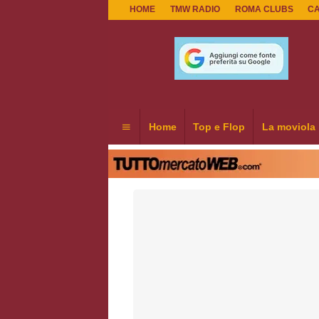
HOME
TMW RADIO
ROMA CLUBS
C
Home
Top e Flop
La moviola