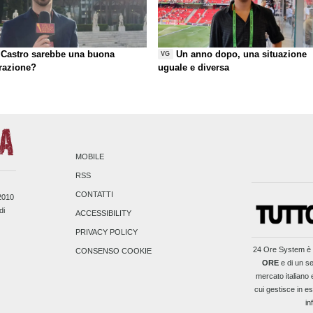
Castro sarebbe una buona
Un anno dopo, una situazione
VG
razione?
uguale e diversa
MOBILE
RSS
CONTATTI
/2010
di
ACCESSIBILITY
PRIVACY POLICY
24 Ore System
è 
CONSENSO COOKIE
ORE
e di un se
mercato italiano 
cui gestisce in es
in