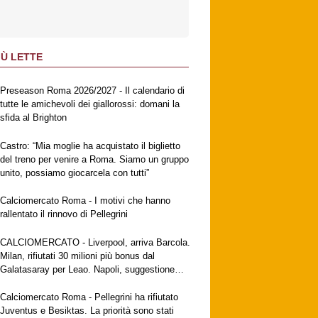
IÙ LETTE
Preseason Roma 2026/2027 - Il calendario di
tutte le amichevoli dei giallorossi: domani la
sfida al Brighton
Castro: “Mia moglie ha acquistato il biglietto
del treno per venire a Roma. Siamo un gruppo
unito, possiamo giocarcela con tutti”
Calciomercato Roma - I motivi che hanno
rallentato il rinnovo di Pellegrini
CALCIOMERCATO - Liverpool, arriva Barcola.
Milan, rifiutati 30 milioni più bonus dal
Galatasaray per Leao. Napoli, suggestione
Gabriel Jesus. Fiorentina, a breve l'ufficialità
di Mastantuono
Calciomercato Roma - Pellegrini ha rifiutato
Juventus e Besiktas. La priorità sono stati