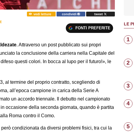
vedi letture
condividi
tweet
E
LE P
FONTI PREFERITE
1
ldezate
. Attraverso un post pubblicato sui propri
nunciato la conclusione della carriera nella Capitale del
ifeso questi colori. In bocca al lupo per il futuro!», le
2
3, al termine del proprio contratto, scegliendo di
3
Roma, all’epoca campione in carica della Serie A
irmato un accordo triennale. Il debutto nel campionato
4
3, in occasione della seconda giornata, quando è partita
 dalla Roma contro il Como.
5
però condizionata da diversi problemi fisici, tra cui la