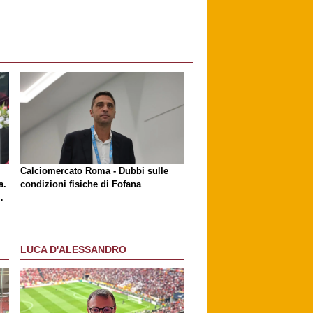
l
Calciomercato Roma - Dubbi sulle
a.
condizioni fisiche di Fofana
LUCA D'ALESSANDRO