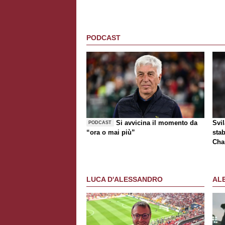
PODCAST
Si avvicina il momento da
Svi
PODCAST
“ora o mai più”
stab
Cha
tur
LUCA D'ALESSANDRO
AL