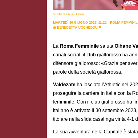
© foto di Giulio Tiberi
MARTEDÌ 30 GIUGNO 2026, 11:22
ROMA FEMMINIL
di
BENEDETTA UCCHEDDU
La
Roma Femminile
saluta
Oihane Va
canali social, il club giallorosso ha an
difensore giallorosso: «Grazie per aver d
parole della società giallorossa.
Valdezate
ha lasciato l’Athletic nel 202
proseguire la carriera in Italia con la 
femminile. Con il club giallorosso ha f
italiano è arrivato il 30 settembre 202
titolare nella sfida casalinga vinta 4-1
La sua avventura nella Capitale è stata 