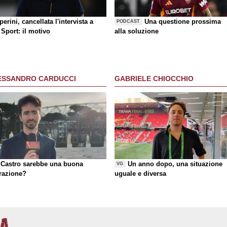
erini, cancellata l'intervista a
Una questione prossima
PODCAST
Sport: il motivo
alla soluzione
ESSANDRO CARDUCCI
GABRIELE CHIOCCHIO
Castro sarebbe una buona
Un anno dopo, una situazione
VG
razione?
uguale e diversa