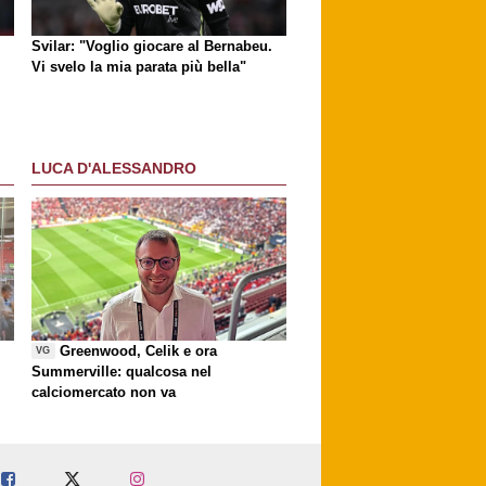
Svilar: "Voglio giocare al Bernabeu.
Vi svelo la mia parata più bella"
LUCA D'ALESSANDRO
Greenwood, Celik e ora
VG
Summerville: qualcosa nel
calciomercato non va