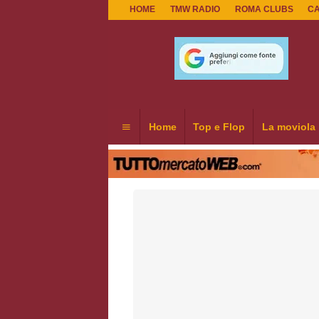
HOME
TMW RADIO
ROMA CLUBS
C
Home
Top e Flop
La moviola