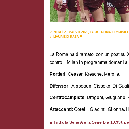
VENERDÌ 21 MARZO 2025, 14:28
ROMA FEMMINILE
di
MAURIZIO RASA
La Roma ha diramato, con un post su X,
contro il Milan in programma domani al
Portieri
: Ceasar, Kresche, Merolla.
Difensori
: Aigbogun, Cissoko, Di Gugl
Centrocampiste
: Dragoni, Giugliano, 
Attaccanti
: Corelli, Giacinti, Glionna,
Tutta la Serie A e la Serie B a 19,99€ p