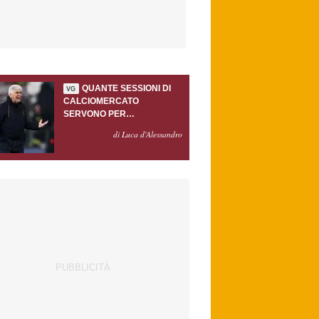
QUANTE SESSIONI DI
VG
CALCIOMERCATO
SERVONO PER
ACCONTENTARE
di Luca d'Alessandro
GASPERINI?