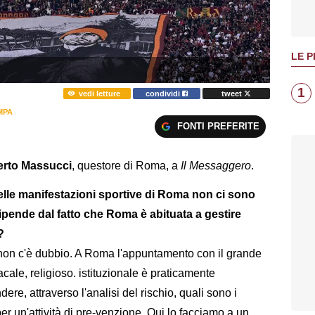
LE P
1
vedi letture
condividi
tweet
MPA
FONTI PREFERITE
rto Massucci
, questore di Roma, a
Il Messaggero
.
lle manifestazioni sportive di Roma non ci sono
 Dipende dal fatto che Roma è abituata a gestire
?
, non c'è dubbio. A Roma l'appuntamento con il grande
acale, religioso. istituzionale è praticamente
ere, attraverso l'analisi del rischio, quali sono i
per un'attività di pre-venzione. Qui lo facciamo a un