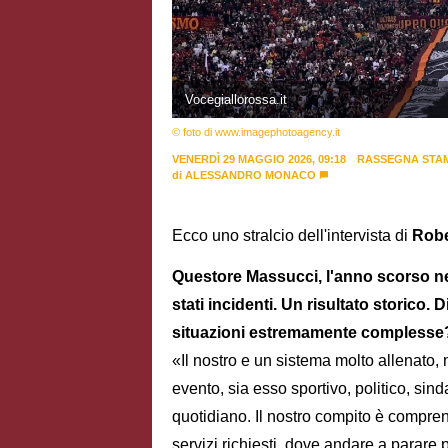
Vocegiallorossa.it
© foto di www.imagephotoagency.it
VENERDÌ 29 MAGGIO 2026, 09:18
RASSEGNA STA
di
ALESSANDRO MONACO
Ecco uno stralcio dell'intervista di
Robe
Questore Massucci, l'anno scorso ne
stati incidenti. Un risultato storico.
situazioni estremamente complesse
«Il nostro e un sistema molto allenato
evento, sia esso sportivo, politico, sind
quotidiano. Il nostro compito è comprend
servizi richiesti, dove andare a parare 