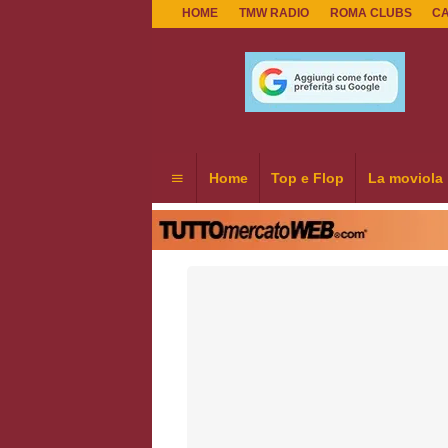
HOME
TMW RADIO
ROMA CLUBS
C
Home
Top e Flop
La moviola