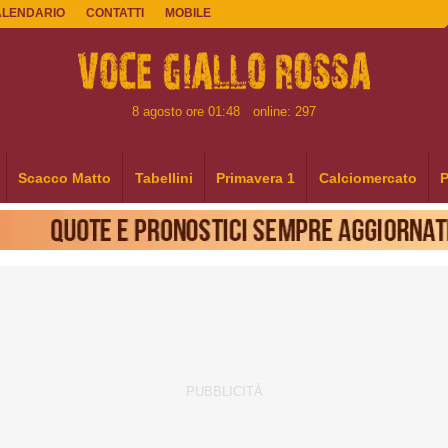
ALENDARIO
CONTATTI
MOBILE
8 agosto ore 01:48
online: 297
Scacco Matto
Tabellini
Primavera 1
Calciomercato
P