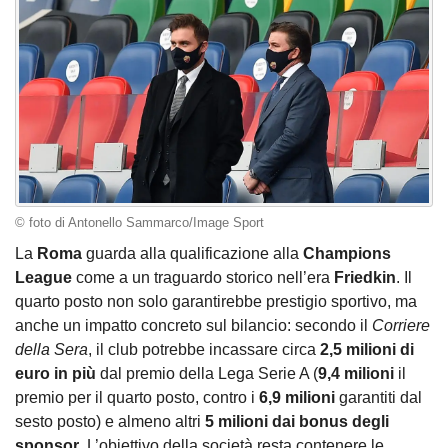
© foto di Antonello Sammarco/Image Sport
La
Roma
guarda alla qualificazione alla
Champions
League
come a un traguardo storico nell’era
Friedkin
. Il
quarto posto non solo garantirebbe prestigio sportivo, ma
anche un impatto concreto sul bilancio: secondo il
Corriere
della Sera
, il club potrebbe incassare circa
2,5 milioni di
euro
in più
dal premio della Lega Serie A (
9,4 milioni
il
premio per il quarto posto, contro i
6,9 milioni
garantiti dal
sesto posto) e almeno altri
5 milioni dai bonus degli
sponsor
. L’obiettivo della società resta contenere le