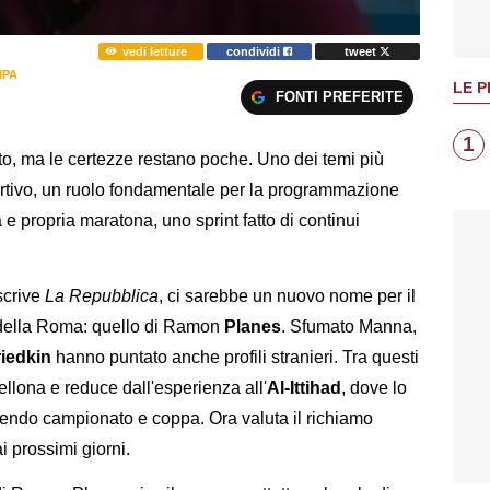
vedi letture
condividi
tweet
MPA
LE P
FONTI PREFERITE
1
to, ma le certezze restano poche. Uno dei temi più
portivo, un ruolo fondamentale per la programmazione
e propria maratona, uno sprint fatto di continui
scrive
La Repubblica
, ci sarebbe un nuovo nome per il
 della Roma: quello di Ramon
Planes
. Sfumato Manna,
riedkin
hanno puntato anche profili stranieri. Tra questi
llona e reduce dall'esperienza all'
Al-Ittihad
, dove lo
endo campionato e coppa. Ora valuta il richiamo
i prossimi giorni.