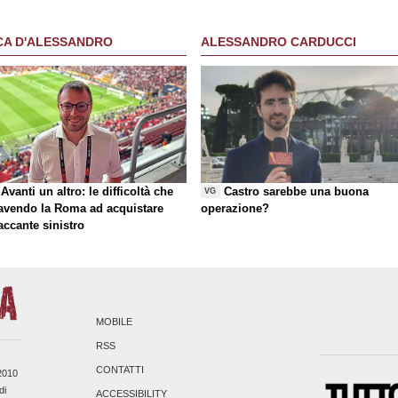
CA D'ALESSANDRO
ALESSANDRO CARDUCCI
Avanti un altro: le difficoltà che
Castro sarebbe una buona
VG
 avendo la Roma ad acquistare
operazione?
taccante sinistro
MOBILE
RSS
CONTATTI
/2010
di
ACCESSIBILITY