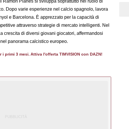
di Ramon Planes si sviluppa soprattutto nel ruolo di
tico. Dopo varie esperienze nel calcio spagnolo, lavora
yol e Barcelona. È apprezzato per la capacità di
etitive attraverso strategie di mercato intelligenti. Nel
la crescita di diversi giovani giocatori, affermandosi
 nel panorama calcistico europeo.
er i primi 3 mesi. Attiva l'offerta TIMVISION con DAZN!