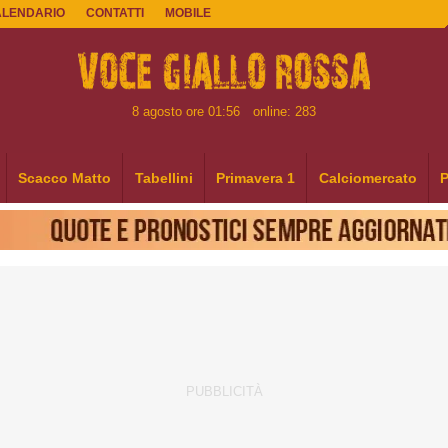
ALENDARIO
CONTATTI
MOBILE
8 agosto ore 01:56
online: 283
Scacco Matto
Tabellini
Primavera 1
Calciomercato
P