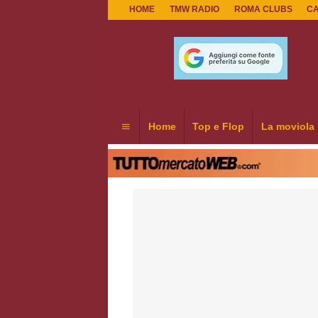
HOME
TMW RADIO
ROMA CLUBS
C
Home
Top e Flop
La moviola