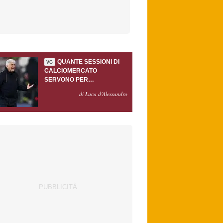
QUANTE SESSIONI DI
VG
CALCIOMERCATO
SERVONO PER
ACCONTENTARE
di Luca d'Alessandro
GASPERINI?