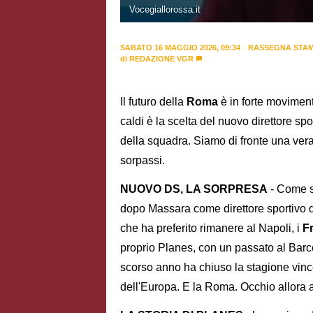
Vocegiallorossa.it
SABATO 16 MAGGIO 2026, 09:34
RASSEGNA STA
di
REDAZIONE VGR
Il futuro della
Roma
è in forte movimen
caldi è la scelta del nuovo direttore s
della squadra. Siamo di fronte una vera 
sorpassi.
NUOVO DS, LA SORPRESA
- Come 
dopo Massara come direttore sportivo
che ha preferito rimanere al Napoli, i
F
proprio Planes, con un passato al Barce
scorso anno ha chiuso la stagione vinc
dell'Europa. E la Roma. Occhio allora a