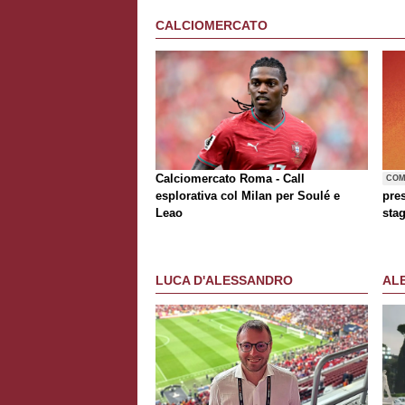
CALCIOMERCATO
Calciomercato Roma - Call
COM
esplorativa col Milan per Soulé e
pre
Leao
sta
LUCA D'ALESSANDRO
AL