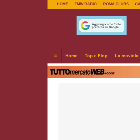
HOME
TMW RADIO
ROMA CLUBS
C
Home
Top e Flop
La moviola