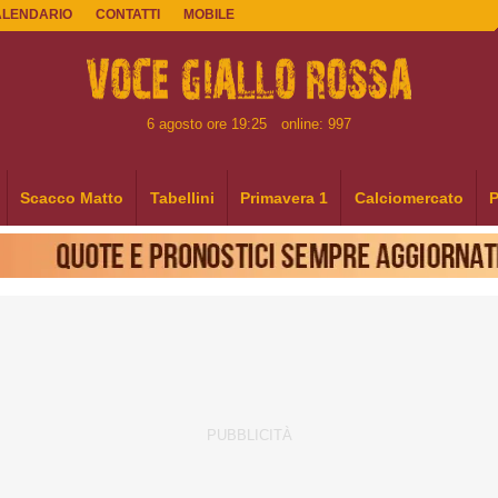
ALENDARIO
CONTATTI
MOBILE
6 agosto ore 19:25
online: 997
Scacco Matto
Tabellini
Primavera 1
Calciomercato
P