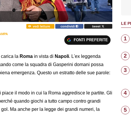
LE P
vedi letture
condividi
tweet
AMPA
1
FONTI PREFERITE
2
i
carica la
Roma
in vista di
Napoli
. L'ex leggenda
egando come la squadra di Gasperini domani possa
3
n piena emergenza. Questo un estratto delle sue parole:
4
Mi piace il modo in cui la Roma aggredisce le partite. Gli
i perché quando giochi a tutto campo contro grandi
5
 gol. Ma anche per la legge dei grandi numeri, la