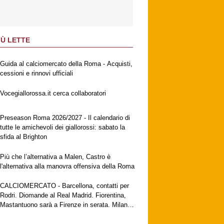
IÙ LETTE
Guida al calciomercato della Roma - Acquisti,
cessioni e rinnovi ufficiali
Vocegiallorossa.it cerca collaboratori
Preseason Roma 2026/2027 - Il calendario di
tutte le amichevoli dei giallorossi: sabato la
sfida al Brighton
Più che l’alternativa a Malen, Castro è
l'alternativa alla manovra offensiva della Roma
CALCIOMERCATO - Barcellona, contatti per
Rodri. Diomande al Real Madrid. Fiorentina,
Mastantuono sarà a Firenze in serata. Milan,
no al Galatasaray per Leao. Vlahovic attende
una big. Juventus, contatti con Zirkzee