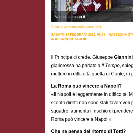
Vocegiallorossa.it
© foto di www.imagephotoagency.it
SABATO 14 FEBBRAIO 2026, 08:33
RASSEGNA ST
di
REDAZIONE VGR
Il Principe ci crede. Giuseppe
Giannin
giallorossa ha parlato a
Il Tempo
, spi
mettere in difficoltà quella di Conte, i
La Roma può vincere a Napoli?
«Il Napoli è leggermente in difficoltà. 
scontri diretti non sono stati favorevol
squadre, aumenta il rischio di prendere
Roma può vincere a Napoli».
Che ne pensa del ritorno di Totti?