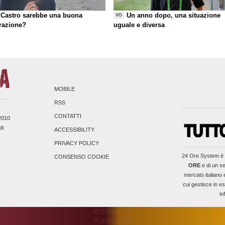
Castro sarebbe una buona
Un anno dopo, una situazione
VG
razione?
uguale e diversa
MOBILE
RSS
CONTATTI
/2010
di
ACCESSIBILITY
PRIVACY POLICY
24 Ore System
è 
CONSENSO COOKIE
ORE
e di un se
mercato italiano 
cui gestisce in es
in