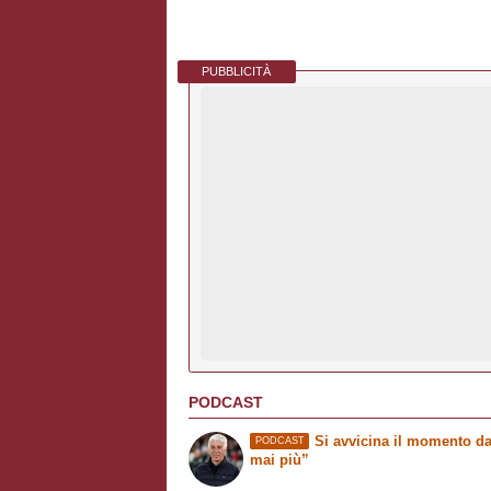
PUBBLICITÀ
PODCAST
Si avvicina il momento da
PODCAST
mai più”