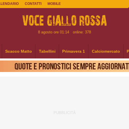
ALENDARIO
CONTATTI
MOBILE
8 agosto ore 01:14
online: 378
Scacco Matto
Tabellini
Primavera 1
Calciomercato
P