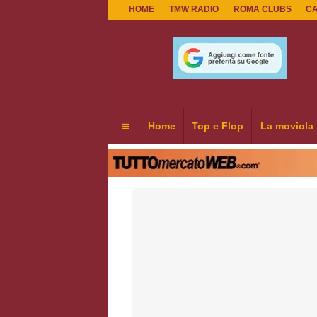
HOME
TMW RADIO
ROMA CLUBS
C
Home
Top e Flop
La moviola