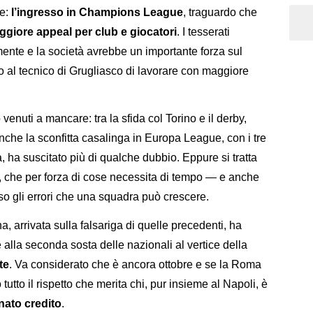
ne:
l’ingresso in Champions League
, traguardo che
aggiore appeal per club e giocatori
. I tesserati
ente e la società avrebbe un importante forza sul
o al tecnico di Grugliasco di lavorare con maggiore
venuti a mancare: tra la sfida col Torino e il derby,
Anche la sconfitta casalinga in Europa League, con i tre
, ha suscitato più di qualche dubbio. Eppure si tratta
o, che per forza di cose necessita di tempo — e anche
rso gli errori che una squadra può crescere.
ina, arrivata sulla falsariga di quelle precedenti, ha
 alla seconda sosta delle nazionali al vertice della
te
. Va considerato che è ancora ottobre e se la Roma
utto il rispetto che merita chi, pur insieme al Napoli, è
ato credito
.