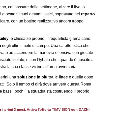
nno, col passare delle settimane, alzare il livello
giocatori i suoi dettami tattici, soprattutto nel
reparto
icare, con un bottino realizzativo ancora troppo
ailey
, e chissà se proprio il trequartista giamaicano
à
negli ultimi metri di campo. Una caratteristica che
ovato ad accendere la manovra offensiva con giocate
asciato isolato, e con Dybala che, quando è riuscito a
ra la sua classe vicino all’area avversaria.
perini una
soluzione in più tra le linee
e quella dose
tratti. Solo il tempo ci dirà dove arriverà questa Roma
i, e bassi, pochi, la squadra sta costruendo il proprio
er i primi 3 mesi. Attiva l'offerta TIMVISION con DAZN!