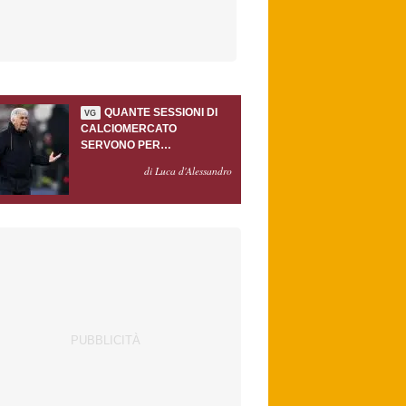
QUANTE SESSIONI DI
VG
CALCIOMERCATO
SERVONO PER
ACCONTENTARE
di Luca d'Alessandro
GASPERINI?