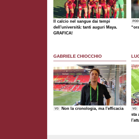
Il calcio nel sangue dai tempi
POD
dell'università: tanti auguri Maya.
“or
GRAFICA!
GABRIELE CHIOCCHIO
LU
Non la cronologia, ma l'efficacia
VG
VG
sta
l'at