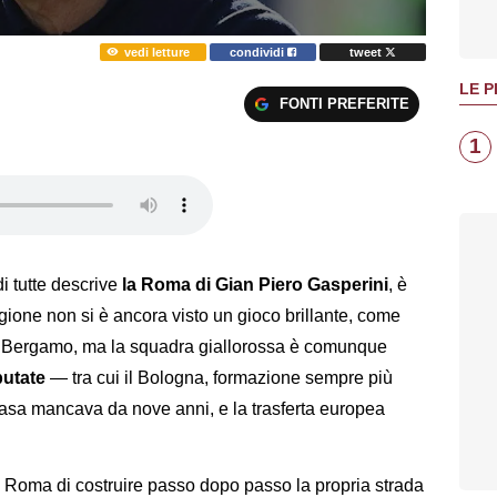
vedi letture
condividi
tweet
LE P
FONTI PREFERITE
1
i tutte descrive
la Roma di Gian Piero Gasperini
, è
agione non si è ancora visto un gioco brillante, come
 a Bergamo, ma la squadra giallorossa è comunque
putate
— tra cui il Bologna, formazione sempre più
i casa mancava da nove anni, e la trasferta europea
a Roma di costruire passo dopo passo la propria strada