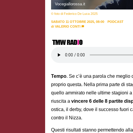
Vocegiallorossa.it
© foto di Federico De Luca 2025
SABATO 11 OTTOBRE 2025, 08:00
PODCAST
di
VALERIO CONTI
Tempo
. Se c’è una parola che meglio d
proprio questa. Nella prima parte di st
quello ammirato nelle ultime stagioni
riuscita a
vincere 6 delle 8 partite dis
ostica, il derby, dove il successo fuor
contro il Nizza.
Questi risultati stanno permettendo all