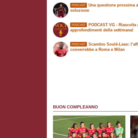
Una questione prossima a
PODCAST
soluzione
PODCAST VG - Riascolta 
PODCAST
approfondimenti della settimana!
Scambio Soulé-Leao: l’aff
PODCAST
converrebbe a Roma e Milan
BUON COMPLEANNO