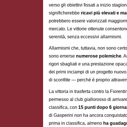
verso gli obiettivi fissati a inizio stagio
significherebbe
ricavi più elevati e m
potrebbero essere valorizzati maggiorm
mercato. Le vittorie ottenute consenton
serenità, senza eccessivi allarmismi.
Allarmismi che, tuttavia, non sono certo 
sono emerse
numerose polemiche
. 
rigori sbagliati e una prestazione opaca
dei primi inciampi di un progetto nuov
di sconfitte — perché è proprio attrave
La vittoria in trasferta contro la Fiorent
permesso al club giallorosso di arrivare
classifica, con
15 punti dopo 6 giorna
di Gasperini non ha ancora conquistato t
prima in classifica, almeno
ha guadagn