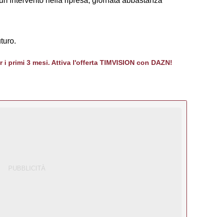
un intervento nella ripresa, giornata abbastanza
turo.
er i primi 3 mesi. Attiva l'offerta TIMVISION con DAZN!