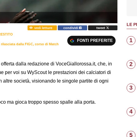
LE P
vedi letture
condividi
tweet
RESTITO
1
FONTI PREFERITE
rilasciata dalla FIGC, corso di Match
2
ferta dalla redazione di VoceGiallorossa.it, che, in
 per voi su WyScout le prestazioni dei calciatori di
in altre società, visionando le singole partite di ogni
3
ioco ma gioca troppo spesso spalle alla porta.
4
5