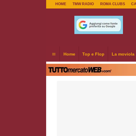
HOME
TMW RADIO
ROMA CLUBS
C
Home
Top e Flop
La moviola