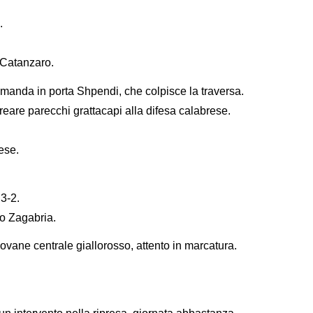
.
al Catanzaro.
manda in porta Shpendi, che colpisce la traversa.
creare parecchi grattacapi alla difesa calabrese.
rese.
3-2.
mo Zagabria.
vane centrale giallorosso, attento in marcatura.