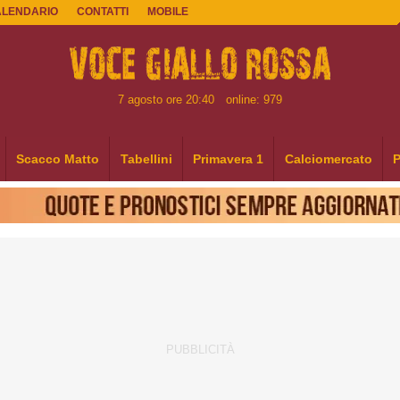
ALENDARIO
CONTATTI
MOBILE
7 agosto ore 20:40
online: 979
Scacco Matto
Tabellini
Primavera 1
Calciomercato
P