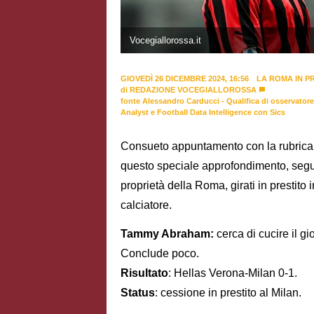
Vocegiallorossa.it
GIOVEDÌ 26 DICEMBRE 2024, 16:56
LA ROMA IN P
di
REDAZIONE VOCEGIALLOROSSA
fonte Alessandro Carducci - Qualifica di osservatore 
Analyst e Football Data Intelligence con Sics
Consueto appuntamento con la rubrica of
questo speciale approfondimento, segue
proprietà della Roma, girati in prestito 
calciatore.
Tammy Abraham:
cerca di cucire il g
Conclude poco.
Risultato
: Hellas Verona-Milan 0-1.
Status
: cessione in prestito al Milan.