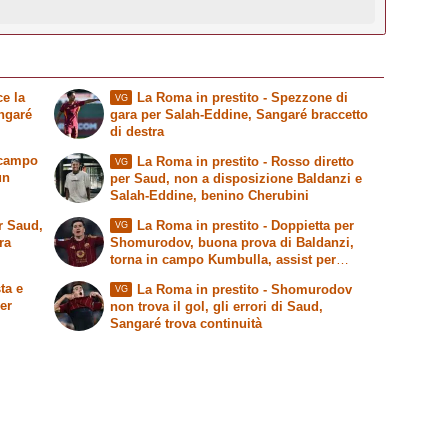
e la
La Roma in prestito
- Spezzone di
VG
ngaré
gara per Salah-Eddine, Sangaré braccetto
di destra
 campo
La Roma in prestito
- Rosso diretto
VG
un
per Saud, non a disposizione Baldanzi e
Salah-Eddine, benino Cherubini
r Saud,
La Roma in prestito
- Doppietta per
VG
ra
Shomurodov, buona prova di Baldanzi,
torna in campo Kumbulla, assist per
Cherubini
ta e
La Roma in prestito
- Shomurodov
VG
er
non trova il gol, gli errori di Saud,
Sangaré trova continuità