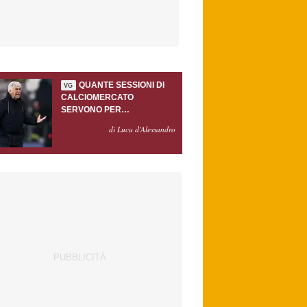
QUANTE SESSIONI DI
VG
CALCIOMERCATO
SERVONO PER
ACCONTENTARE
di Luca d'Alessandro
GASPERINI?