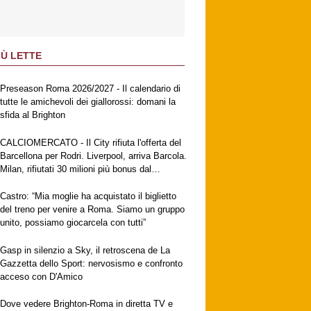
IÙ LETTE
Preseason Roma 2026/2027 - Il calendario di
tutte le amichevoli dei giallorossi: domani la
sfida al Brighton
CALCIOMERCATO - Il City rifiuta l'offerta del
Barcellona per Rodri. Liverpool, arriva Barcola.
Milan, rifiutati 30 milioni più bonus dal
Galatasaray per Leao. Napoli, suggestione
Gabriel Jesus. Fiorentina, ufficiale
Castro: “Mia moglie ha acquistato il biglietto
Mastantuono
del treno per venire a Roma. Siamo un gruppo
unito, possiamo giocarcela con tutti”
Gasp in silenzio a Sky, il retroscena de La
Gazzetta dello Sport: nervosismo e confronto
acceso con D'Amico
Dove vedere Brighton-Roma in diretta TV e