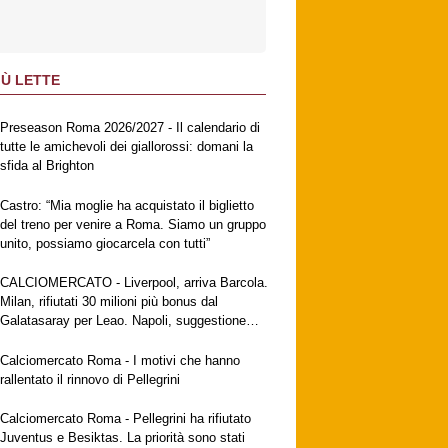
IÙ LETTE
Preseason Roma 2026/2027 - Il calendario di
tutte le amichevoli dei giallorossi: domani la
sfida al Brighton
Castro: “Mia moglie ha acquistato il biglietto
del treno per venire a Roma. Siamo un gruppo
unito, possiamo giocarcela con tutti”
CALCIOMERCATO - Liverpool, arriva Barcola.
Milan, rifiutati 30 milioni più bonus dal
Galatasaray per Leao. Napoli, suggestione
Gabriel Jesus. Fiorentina, a breve l'ufficialità
di Mastantuono
Calciomercato Roma - I motivi che hanno
rallentato il rinnovo di Pellegrini
Calciomercato Roma - Pellegrini ha rifiutato
Juventus e Besiktas. La priorità sono stati