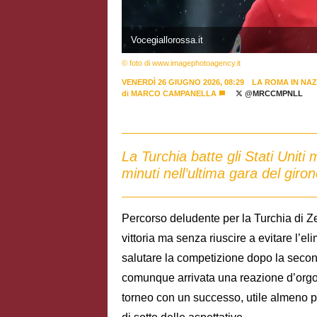
Vocegiallorossa.it
© foto di www.imagephotoagency.it
VENERDÌ 26 GIUGNO 2026, 08:29
LA ROMA IN NA
di
MARCO CAMPANELLA
@MRCCMPNLL
La Turchia batte gli Stati Uniti 
minuti nell’ultima gara del gir
Percorso deludente per la Turchia di Z
vittoria ma senza riuscire a evitare l’el
salutare la competizione dopo la seconda
comunque arrivata una reazione d’orgogli
torneo con un successo, utile almeno