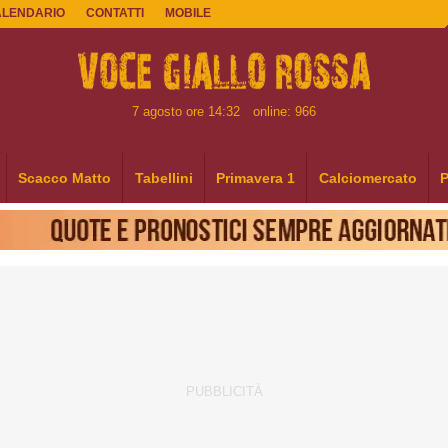
ALENDARIO
CONTATTI
MOBILE
7 agosto ore 14:32
online: 966
Scacco Matto
Tabellini
Primavera 1
Calciomercato
P