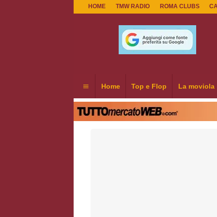
HOME
TMW RADIO
ROMA CLUBS
C
Home
Top e Flop
La moviola