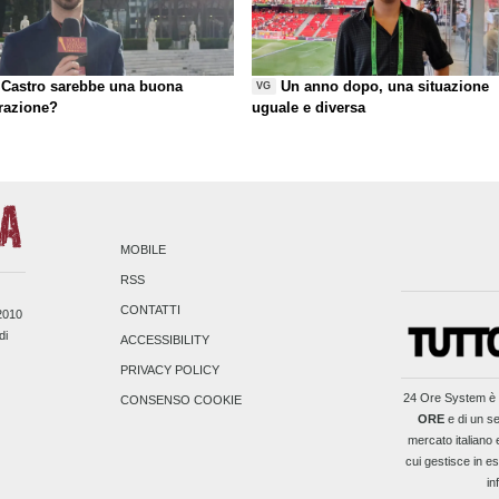
Castro sarebbe una buona
Un anno dopo, una situazione
VG
razione?
uguale e diversa
MOBILE
RSS
CONTATTI
/2010
di
ACCESSIBILITY
PRIVACY POLICY
24 Ore System
è 
CONSENSO COOKIE
ORE
e di un se
mercato italiano 
cui gestisce in es
in