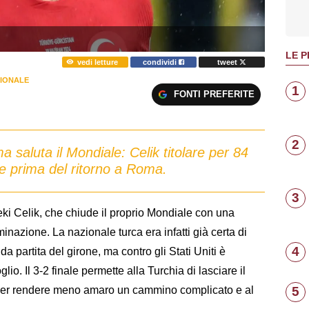
LE P
vedi letture
condividi
tweet
ZIONALE
1
FONTI PREFERITE
2
ma saluta il Mondiale: Celik titolare per 84
one prima del ritorno a Roma.
3
eki Celik, che chiude il proprio Mondiale con una
iminazione. La nazionale turca era infatti già certa di
4
 partita del girone, ma contro gli Stati Uniti è
o. Il 3-2 finale permette alla Turchia di lasciare il
 per rendere meno amaro un cammino complicato e al
5