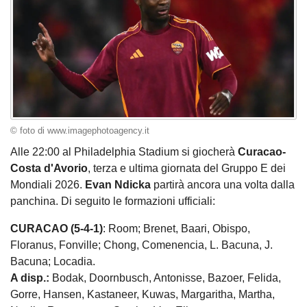
© foto di www.imagephotoagency.it
Alle 22:00 al Philadelphia Stadium si giocherà
Curacao-
Costa d'Avorio
, terza e ultima giornata del Gruppo E dei
Mondiali 2026.
Evan Ndicka
partirà ancora una volta dalla
panchina. Di seguito le formazioni ufficiali:
CURACAO (5-4-1)
: Room; Brenet, Baari, Obispo,
Floranus, Fonville; Chong, Comenencia, L. Bacuna, J.
Bacuna; Locadia.
A disp.:
Bodak, Doornbusch, Antonisse, Bazoer, Felida,
Gorre, Hansen, Kastaneer, Kuwas, Margaritha, Martha,