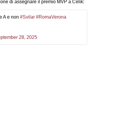
sione di assegnare il premio MVP a Celik:
ie A e non
#Svilar
#RomaVerona
ptember 28, 2025