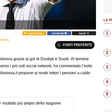
LE P
1
vedi letture
condividi
tweet
SOCIAL
FONTI PREFERITE
2
 Verona grazie ai gol di Dovbyk e Soulé. Al termine
raverso i più noti social network, ha commentato l’esito
3
lorossa.it propone ai nostri lettori i pensieri a caldo
4
5
 risultato più ampio della stagione