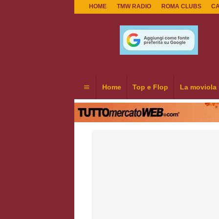
HOME
TMW RADIO
ROMA CLUBS
C
Home
Top e Flop
La moviola