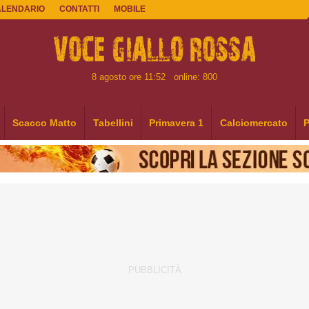
ALENDARIO
CONTATTI
MOBILE
8 agosto ore 11:52
online: 800
Scacco Matto
Tabellini
Primavera 1
Calciomercato
P