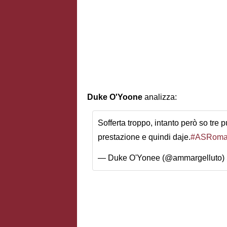
Duke O'Yoone
analizza:
Sofferta troppo, intanto però so tre 
prestazione e quindi daje.
#ASRom
— Duke O'Yonee (@ammargelluto)