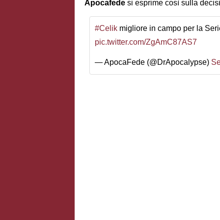
Apocafede
si esprime così sulla deci
#Celik
migliore in campo per la Ser
pic.twitter.com/ZgAmC87AS7
— ApocaFede (@DrApocalypse)
Se