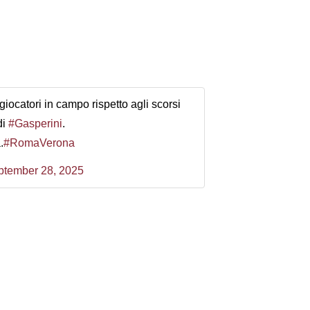
giocatori in campo rispetto agli scorsi
di
#Gasperini
.
.
#RomaVerona
ptember 28, 2025