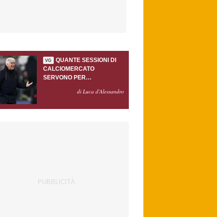
QUANTE SESSIONI DI
VG
CALCIOMERCATO
SERVONO PER
ACCONTENTARE
di Luca d'Alessandro
GASPERINI?