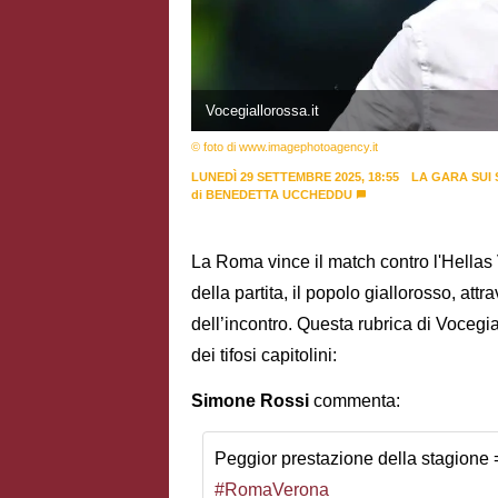
Vocegiallorossa.it
© foto di www.imagephotoagency.it
LUNEDÌ 29 SETTEMBRE 2025, 18:55
LA GARA SUI 
di
BENEDETTA UCCHEDDU
La Roma vince il match contro l'Hellas
della partita, il popolo giallorosso, att
dell’incontro. Questa rubrica di Vocegial
dei tifosi capitolini:
Simone Rossi
commenta:
Peggior prestazione della stagione =
#RomaVerona