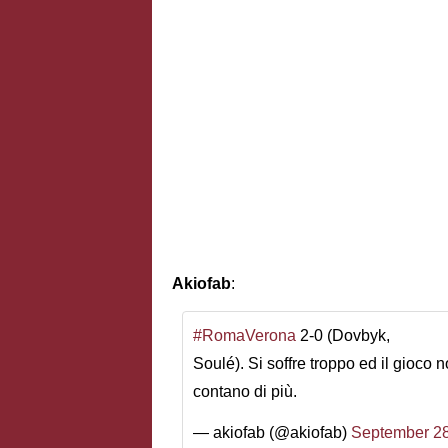
Akiofab
:
#RomaVerona
2-0 (Dovbyk,
Soulé). Si soffre troppo ed il gioco no
contano di più.
— akiofab (@akiofab)
September 28