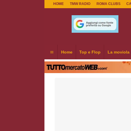
HOME
TMW RADIO
ROMA CLUBS
C
Home
Top e Flop
La moviola