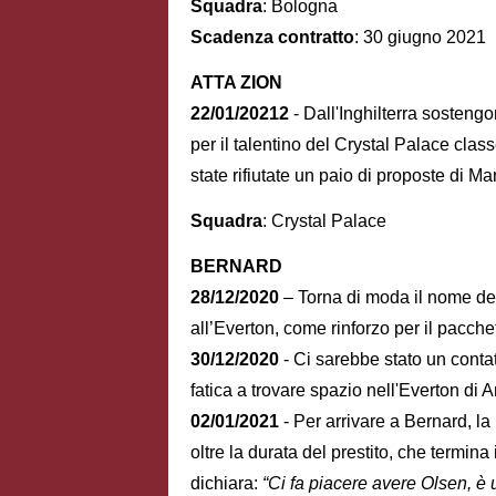
Squadra
: Bologna
Scadenza contratto
: 30 giugno 2021
ATTA ZION
22/01/20212
- Dall'Inghilterra sosteng
per il talentino del Crystal Palace clas
state rifiutate un paio di proposte di M
Squadra
: Crystal Palace
BERNARD
28/12/2020
– Torna di moda il nome del
all’Everton, come rinforzo per il pacche
30/12/2020
- Ci sarebbe stato un contat
fatica a trovare spazio nell'Everton di A
02/01/2021
- Per arrivare a Bernard, l
oltre la durata del prestito, che termina
dichiara:
“Ci fa piacere avere Olsen, è 