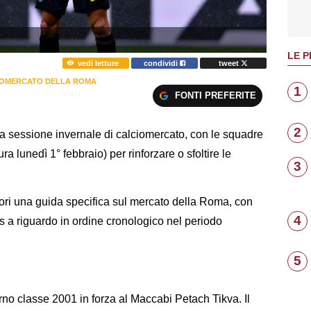
LE P
vedi letture
condividi
tweet
IOMERCATO DELLA ROMA
1
FONTI PREFERITE
2
la sessione invernale di calciomercato, con le squadre
 lunedì 1° febbraio) per rinforzare o sfoltire le
3
ttori una guida specifica sul mercato della Roma, con
4
ors a riguardo in ordine cronologico nel periodo
5
rno classe 2001 in forza al Maccabi Petach Tikva. Il