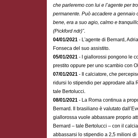
che parleremo con lui e l’agente per tr
permanente. Può accadere a gennaio o a 
bene, era a suo agio, calmo e tranqui
(Pickford ndr)".
04/01/2021
- L'agente di Bernard, Adri
Fonseca del suo assistito.
05/01/2021
- I giallorossi pongono le co
prestito oppure per uno scambio con O
07/01/2021
- Il calciatore, che percepis
ridursi lo stipendio per approdare alla 
tale Bertolucci.
08/01/2021
- La Roma continua a propo
Bernard. Il brasiliano è valutato dall’Eve
giallorossa vuole abbassare proprio att
Bernard – tale Bertolucci – con il calc
abbassarsi lo stipendio a 2,5 milioni di