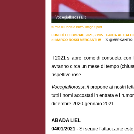
Vocegiallorossa.it
© foto di Daniele Buffa/Image Sport
LUNEDÌ 1 FEBBRAIO 2021, 21:05
GUIDA AL CALC
di
MARCO ROSSI MERCANTI
@MERKANT92
Il 2021 si apre, come di consueto, con 
avranno circa un mese di tempo (chiusura
rispettive rose.
Vocegiallorossa.it
propone ai nostri le
tutti i nomi accostati in entrata e i rum
dicembre 2020-gennaio 2021.
ABADA LIEL
04/01/2021
- Si segue l'attaccante este