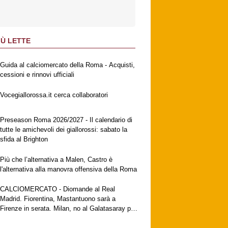
IÙ LETTE
Guida al calciomercato della Roma - Acquisti,
cessioni e rinnovi ufficiali
Vocegiallorossa.it cerca collaboratori
Preseason Roma 2026/2027 - Il calendario di
tutte le amichevoli dei giallorossi: sabato la
sfida al Brighton
Più che l’alternativa a Malen, Castro è
l'alternativa alla manovra offensiva della Roma
CALCIOMERCATO - Diomande al Real
Madrid. Fiorentina, Mastantuono sarà a
Firenze in serata. Milan, no al Galatasaray per
Leao. Vlahovic attende una big. Juventus,
contatti con Zirkzee.