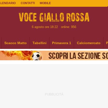
ALENDARIO
CONTATTI
MOBILE
6 agosto ore 18:22
online: 956
Scacco Matto
Tabellini
Primavera 1
Calciomercato
P