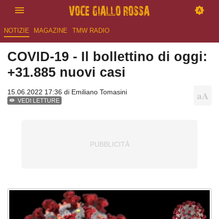
NOTIZIE
MAGAZINE
TMW RADIO
COVID-19 - Il bollettino di oggi:
+31.885 nuovi casi
15.06.2022 17:36 di
Emiliano Tomasini
VEDI LETTURE