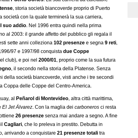
tense
, storia società biancoverde proprio di Puerto
sa società con la quale terminerà la sua carriera,
il suo addio
. Nel 1996 entra quindi nella prima
ino al 2003: il grande affetto del pubblico gli regala il
esti sette anni colleziona
102 presenze
e segna
9 reti
,
 1996/97 e 1997/98 conquista
due Coppe
el club), e poi nel
2000/01
, proprio come la sua futura
egno
, il secondo nella storia della Platense. Senza
i della società biancoverde, visti anche i tre secondi
lla Coppa delle Coppe del Centro-America.
uay, al
Peñarol di Montevideo
, altra città marittima,
e
El Jet Álvarez
. Con la maglia dei
carboneros
ci resta
ottiene
26 presenze
senza mai andare a segno. A fine
 il
Cagliari
, che lo preleva in prestito. Debutta in
, arrivando a conquistare
21 presenze totali
tra