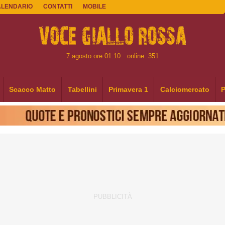
ALENDARIO
CONTATTI
MOBILE
7 agosto ore 01:10
online: 351
Scacco Matto
Tabellini
Primavera 1
Calciomercato
P