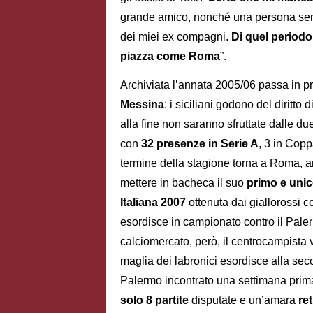
grande amico, nonché una persona sem
dei miei ex compagni.
Di quel periodo
piazza come Roma
”.
Archiviata l’annata 2005/06 passa in pre
Messina
: i siciliani godono del diritto 
alla fine non saranno sfruttate dalle 
con
32 presenze in Serie A
,
3 in Coppa
termine della stagione torna a Roma, 
mettere in bacheca il suo
primo e unic
Italiana 2007
ottenuta dai giallorossi c
esordisce in campionato contro il Paler
calciomercato, però, il centrocampista v
maglia dei labronici esordisce alla seco
Palermo incontrato una settimana prim
solo 8 partite
disputate e un’amara
re