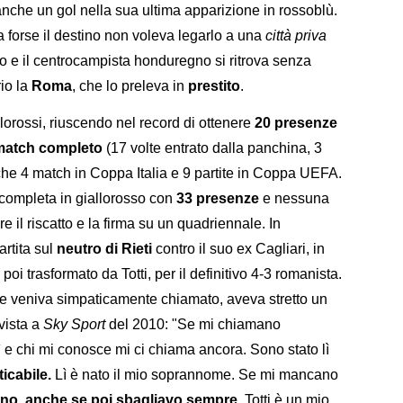
che un gol nella sua ultima apparizione in rossoblù.
a forse il destino non voleva legarlo a una
città priva
nto e il centrocampista honduregno si ritrova senza
rio la
Roma
, che lo preleva in
prestito
.
llorossi, riuscendo nel record di ottenere
20 presenze
 match completo
(17 volte entrato dalla panchina, 3
anche 4 match in Coppa Italia e 9 partite in Coppa UEFA.
completa in giallorosso con
33 presenze
e nessuna
 il riscatto e la firma su un quadriennale. In
rtita sul
neutro di Rieti
contro il suo ex Cagliari, in
 poi trasformato da Totti, per il definitivo 4-3 romanista.
e veniva simpaticamente chiamato, aveva stretto un
vista a
Sky Sport
del 2010: "Se mi chiamano
e chi mi conosce mi ci chiama ancora. Sono stato lì
icabile.
Lì è nato il mio soprannome. Se mi mancano
no, anche se poi sbagliavo sempre.
Totti è un mio