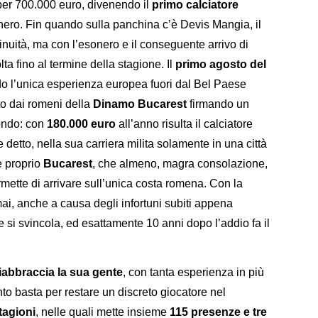
per 700.000 euro, divenendo il
primo calciatore
anero. Fin quando sulla panchina c’è Devis Mangia, il
nuità, ma con l’esonero e il conseguente arrivo di
ta fino al termine della stagione. Il
primo agosto del
ndo l’unica esperienza europea fuori dal Bel Paese
ato dai romeni della
Dinamo Bucarest
firmando un
ondo: con
180.000 euro
all’anno risulta il calciatore
 detto, nella sua carriera milita solamente in una città
è proprio
Bucarest
, che almeno, magra consolazione,
mette di arrivare sull’unica costa romena. Con la
ai, anche a causa degli infortuni subiti appena
e si svincola, ed esattamente 10 anni dopo l’addio fa il
iabbraccia la sua gente
, con tanta esperienza in più
anto basta per restare un discreto giocatore nel
tagioni
, nelle quali mette insieme
115 presenze e tre