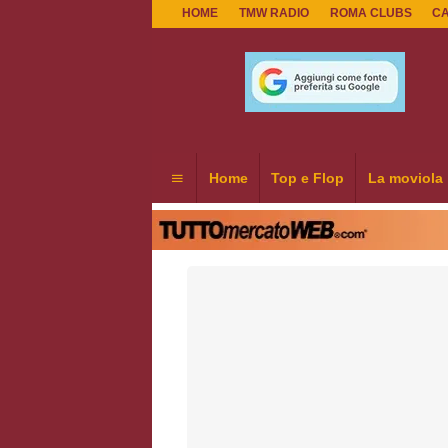
HOME
TMW RADIO
ROMA CLUBS
C
Home
Top e Flop
La moviola