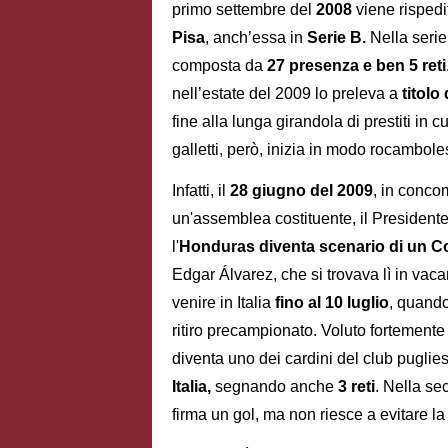
primo settembre del
2008
viene rispedit
Pisa
, anch’essa in
Serie B.
Nella serie
composta da
27 presenza e ben 5 reti
nell’estate del 2009 lo preleva a
titolo
fine alla lunga girandola di prestiti in 
galletti, però, inizia in modo rocambole
Infatti, il
28 giugno del 2009
, in conco
un'assemblea costituente, il President
l'
Honduras
diventa scenario di un Co
Edgar Álvarez, che si trovava lì in vaca
venire in Italia
fino al 10 luglio
, quando
ritiro precampionato. Voluto fortement
diventa uno dei cardini del club pugli
Italia,
segnando anche
3 reti
. Nella se
firma un gol, ma non riesce a evitare l