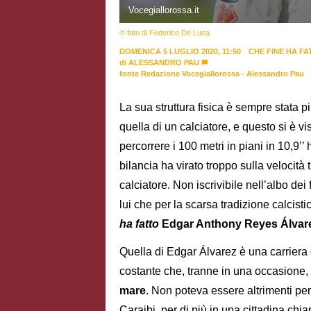
Vocegiallorossa.it
© foto di Federico De Luca
DOMENICA 5 LUGLIO 2020, 11:50
CHE FINE HA F
di
ALESSANDRO PAU
fonte Redazione Vocegiallorossa - Alessandro Pau
La sua struttura fisica è sempre stata p
quella di un calciatore, e questo si è v
percorrere i 100 metri in piani in 10,9’
bilancia ha virato troppo sulla velocità
calciatore. Non iscrivibile nell’albo dei
lui che per la scarsa tradizione calcis
ha fatto
Edgar Anthony Reyes Álvar
Quella di Edgar Álvarez è una carriera
costante che, tranne in una occasione, co
mare
. Non poteva essere altrimenti per
Caraibi, per di più in una cittadina ch