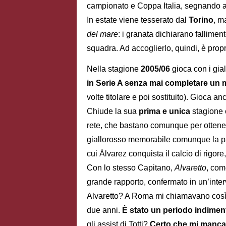
campionato e Coppa Italia, segnando an
In estate viene tesserato dal
Torino
, m
del mare
: i granata dichiarano fallime
squadra. Ad accoglierlo, quindi, è prop
Nella stagione
2005/06
gioca con i gia
in Serie A senza mai completare un
volte titolare e poi sostituito). Gioca 
Chiude la sua
prima e unica
stagione 
rete, che bastano comunque per ottenere
giallorosso memorabile comunque la pa
cui Álvarez conquista il calcio di rigore,
Con lo stesso Capitano,
Alvaretto
, com
grande rapporto, confermato in un’inter
Alvaretto? A Roma mi chiamavano così 
due anni.
È stato un periodo indiment
gli assist di Totti?
Certo che mi manca