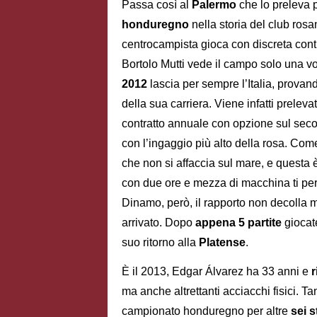
Passa così al
Palermo
che lo preleva 
honduregno
nella storia del club ros
centrocampista gioca con discreta conti
Bortolo Mutti vede il campo solo una vol
2012
lascia per sempre l’Italia, prova
della sua carriera. Viene infatti prelev
contratto annuale con opzione sul sec
con l’ingaggio più alto della rosa. Come
che non si affaccia sul mare, e questa 
con due ore e mezza di macchina ti per
Dinamo, però, il rapporto non decolla m
arrivato. Dopo
appena 5 partite
giocat
suo ritorno alla
Platense
.
È il 2013, Edgar Álvarez ha 33 anni e
r
ma anche altrettanti acciacchi fisici. T
campionato honduregno per altre
sei s