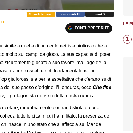
vedi letture
condividi
tweet
ATTO?
LE P
FONTI PREFERITE
1
iù simile a quella di un centometrista piuttosto che a
isto molto sui campi da gioco. La sua capacità di poter
’ ha sicuramente giocato a suo favore, ma l’ago della
 trascurando così altre doti fondamentali per un
 flop giallorossi sia per le aspettative che c’erano su di
tica del suo paese d’origine, l’Honduras, ecco
Che fine
ez
, il protagonista odierno della nostra rubrica.
 circolare, indubbiamente contraddistinta da una
llega tutte le città in cui ha militato: la presenza del
 chi nasce in uno stato che si affaccia sul Mar dei
iamata
Puerto Cortes
. La sua carriera da calciatore