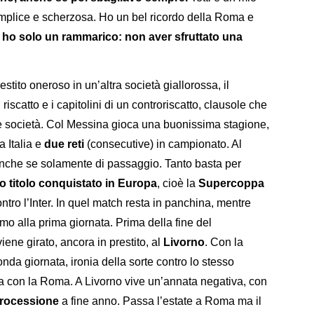
plice e scherzosa. Ho un bel ricordo della Roma e
 ho solo un rammarico: non aver sfruttato una
stito oneroso in un’altra società giallorossa, il
di riscatto e i capitolini di un controriscatto, clausole che
due società. Col Messina gioca una buonissima stagione,
 Italia e
due reti
(consecutive) in campionato. Al
anche se solamente di passaggio. Tanto basta per
o titolo conquistato in Europa
, cioè la
Supercoppa
ontro l’Inter. In quel match resta in panchina, mentre
mo alla prima giornata. Prima della fine del
iene girato, ancora in prestito, al
Livorno
. Con la
nda giornata, ironia della sorte contro lo stesso
a con la Roma. A Livorno vive un’annata negativa, con
trocessione
a fine anno. Passa l’estate a Roma ma il