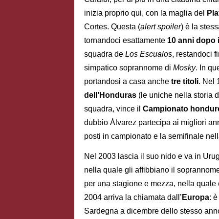
inizia proprio qui, con la maglia del
Pla
Cortes. Questa (
alert spoiler
) è la stes
tornandoci esattamente
10 anni dopo 
squadra de
Los Escualos
, restandoci f
simpatico soprannome di
Mosky
. In qu
portandosi a casa anche
tre titoli
. Nel
dell’Honduras
(le uniche nella storia d
squadra, vince il
Campionato hondur
dubbio Álvarez partecipa ai migliori ann
posti in campionato e la semifinale ne
Nel 2003 lascia il suo nido e va in Urug
nella quale gli affibbiano il soprannom
per una stagione e mezza, nella quale 
2004 arriva la chiamata dall’
Europa
: è
Sardegna a dicembre dello stesso anno