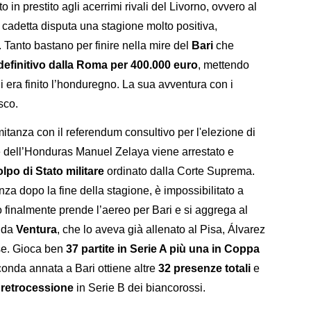
o in prestito agli acerrimi rivali del Livorno, ovvero al
 cadetta disputa una stagione molto positiva,
. Tanto bastano per finire nella mire del
Bari
che
 definitivo dalla Roma per 400.000 euro
, mettendo
cui era finito l’honduregno. La sua avventura con i
sco.
mitanza con il referendum consultivo per l'elezione di
e dell’Honduras Manuel Zelaya viene arrestato e
lpo di Stato militare
ordinato dalla Corte Suprema.
nza dopo la fine della stagione, è impossibilitato a
 finalmente prende l’aereo per Bari e si aggrega al
e da
Ventura
, che lo aveva già allenato al Pisa, Álvarez
ese. Gioca ben
37 partite in Serie A più una in Coppa
conda annata a Bari ottiene altre
32 presenze totali
e
a
retrocessione
in Serie B dei biancorossi.