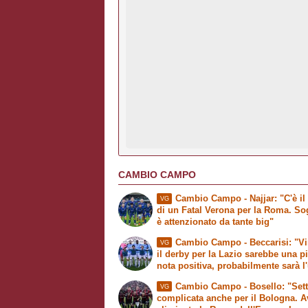
CAMBIO CAMPO
Cambio Campo
- Najjar: "C'è il
VG
di un
Fatal Verona
per la Roma. So
è attenzionato da tante big"
Cambio Campo
- Beccarisi: "V
VG
il derby per la Lazio sarebbe una p
nota positiva, probabilmente sarà l
di Sarri. La Roma è la grande favor
Cambio Campo
- Bosello: "Set
VG
complicata anche per il Bologna. A