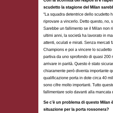
Con la sconfitta del Napoli si è riape
scudetto la stagione del Milan sareb
“La squadra detentrice dello scudetto ha
riprovare a vincerlo. Detto questo, no,
Sarebbe un fallimento se il Milan non r
ultimi anni, la società ha lavorato in m
attenti, oculati e mirati. Senza mercati f
Champions e poi a vincere lo scudetto e
partiva da uno sprofondo di quasi 200 m
arrivare in parità. Questo è stato sicur
chiaramente però diventa importante qu
qualificazione porta in dote circa 40 milio
sono cifre molto importanti. Tutto quest
fallimentare solo davanti alla mancata
Se c’è un problema di questo Milan è 
situazione per la porta rossonera?