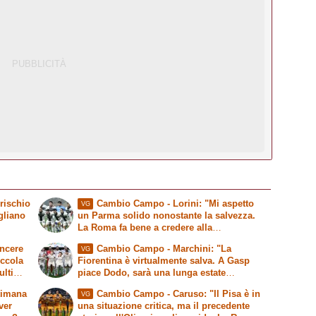
 rischio
Cambio Campo
- Lorini: "Mi aspetto
VG
gliano
un Parma solido nonostante la salvezza.
La Roma fa bene a credere alla
Champions"
incere
Cambio Campo
- Marchini: "La
VG
iccola
Fiorentina è virtualmente salva. A Gasp
'ultimo
piace Dodo, sarà una lunga estate
ita"
sull'asse Roma-Firenze"
timana
Cambio Campo
- Caruso: "Il Pisa è in
VG
ver
una situazione critica, ma il precedente