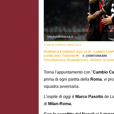
Vocegiallorossa.it
© foto di DANIELE MASCOLO
DOMENICA 8 GENNAIO 2023, 19:40
CAMBIO CAM
di
EMILIANO TOMASINI
@EMITOMASINI
fonte Redazione Vocegiallorossa - Emiliano Tomasin
Torna l'appuntamento con "
Cambio
C
prima di ogni partita della
Roma
, vi p
squadra avversaria.
L’ospite di oggi è
Marco
Pasotto
de
La
di
Milan-Roma.