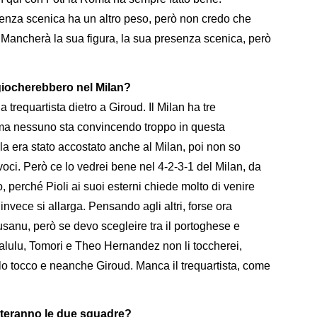
enza scenica ha un altro peso, però non credo che
Mancherà la sua figura, la sua presenza scenica, però
 giocherebbero nel Milan?
trequartista dietro a Giroud. Il Milan ha tre
, ma nessuno sta convincendo troppo in questa
ala era stato accostato anche al Milan, poi non so
voci. Però ce lo vedrei bene nel 4-2-3-1 del Milan, da
, perché Pioli ai suoi esterni chiede molto di venire
invece si allarga. Pensando agli altri, forse ora
rusanu, però se devo scegleire tra il portoghese e
lulu, Tomori e Theo Hernandez non li toccherei,
o tocco e neanche Giroud. Manca il trequartista, come
onteranno le due squadre?