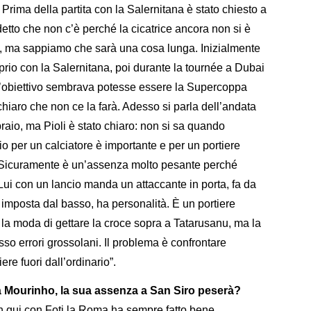
Prima della partita con la Salernitana è stato chiesto a
 detto che non c’è perché la cicatrice ancora non si è
ro, ma sappiamo che sarà una cosa lunga. Inizialmente
rio con la Salernitana, poi durante la tournée a Dubai
. L’obiettivo sembrava potesse essere la Supercoppa
chiaro che non ce la farà. Adesso si parla dell’andata
braio, ma Pioli è stato chiaro: non si sa quando
io per un calciatore è importante e per un portiere
 Sicuramente è un’assenza molto pesante perché
Lui con un lancio manda un attaccante in porta, fa da
imposta dal basso, ha personalità. È un portiere
la moda di gettare la croce sopra a Tatarusanu, ma la
o errori grossolani. Il problema è confrontare
re fuori dall’ordinario”.
 Mourinho, la sua assenza a San Siro peserà?
in qui con Foti la Roma ha sempre fatto bene.