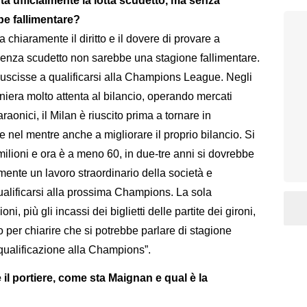
rta ufficialmente la lotta scudetto, ma senza
be fallimentare?
 chiaramente il diritto e il dovere di provare a
 senza scudetto non sarebbe una stagione fallimentare.
iuscisse a qualificarsi alla Champions League. Negli
aniera molto attenta al bilancio, operando mercati
araonici, il Milan è riuscito prima a tornare in
 nel mentre anche a migliorare il proprio bilancio. Si
ilioni e ora è a meno 60, in due-tre anni si dovrebbe
amente un lavoro straordinario della società e
alificarsi alla prossima Champions. La sola
ni, più gli incassi dei biglietti delle partite dei gironi,
o per chiarire che si potrebbe parlare di stagione
 qualificazione alla Champions”.
il portiere, come sta Maignan e qual è la