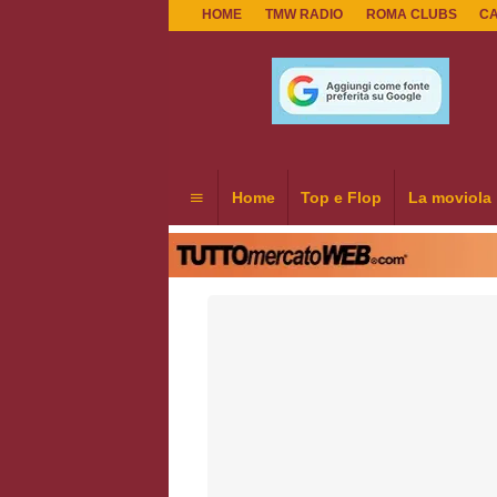
HOME
TMW RADIO
ROMA CLUBS
C
Home
Top e Flop
La moviola