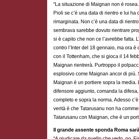
“La situazione di Maignan non è rosea. 
Pioli se c’è una data di rientro e lui ha
rimarginata. Non c’è una data di rient
sembrava sarebbe dovuto rientrare prop
si è capito che non ce l’avrebbe fatta
contro l’Inter del 18 gennaio, ma ora è 
con il Tottenham, che si gioca il 14 feb
Maignan rientrerà. Purtroppo il polpacc
esplosivo come Maignan ancor di più.
Maignan è un portiere sopra la media. 
difensore aggiunto, comanda la difesa, 
completo e sopra la norma. Adesso c’è 
verità è che Tatarusanu non ha commess
Tatarusanu con Maignan, che è un portie
Il grande assente sponda Roma sarà
“A giudicare da quello che vedo, no. F