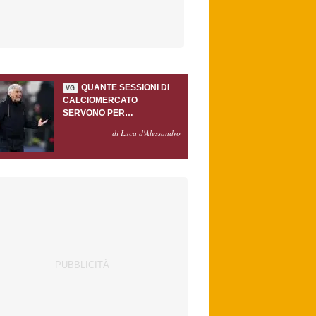
QUANTE SESSIONI DI
VG
CALCIOMERCATO
SERVONO PER
ACCONTENTARE
di Luca d'Alessandro
GASPERINI?