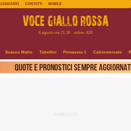
ALENDARIO
CONTATTI
MOBILE
8 agosto ore 21:39
online: 828
Scacco Matto
Tabellini
Primavera 1
Calciomercato
P