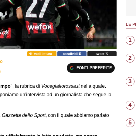
LE P
1
vedi letture
condividi
tweet
2
PO
FONTI PREFERITE
i
3
ampo
", la rubrica di
Vocegiallorossa.it
nella quale,
roponiamo un'intervista ad un giornalista che segue la
4
 Gazzetta dello Sport
, con il quale abbiamo parlato
5