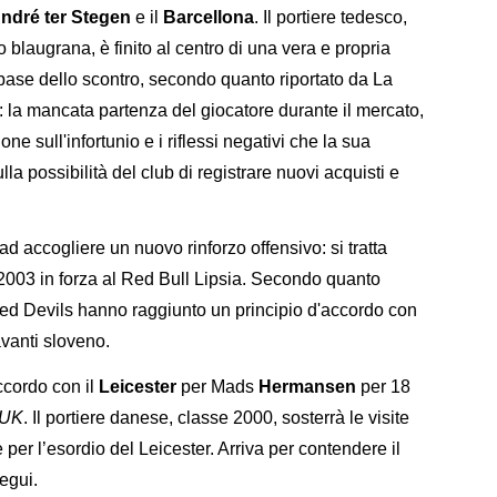
ndré ter Stegen
e il
Barcellona
. Il portiere tedesco,
o blaugrana, è finito al centro di una vera e propria
 base dello scontro, secondo quanto riportato da La
: la mancata partenza del giocatore durante il mercato,
 sull'infortunio e i riflessi negativi che la sua
a possibilità del club di registrare nuovi acquisti e
ad accogliere un nuovo rinforzo offensivo: si tratta
 2003 in forza al Red Bull Lipsia. Secondo quanto
Red Devils hanno raggiunto un principio d'accordo con
avanti sloveno.
ccordo con il
Leicester
per Mads
Hermansen
per 18
 UK
. Il portiere danese, classe 2000, sosterrà le visite
per l’esordio del Leicester. Arriva per contendere il
egui.