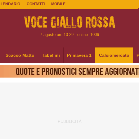
ALENDARIO
CONTATTI
MOBILE
7 agosto ore 10:29
online: 1006
Scacco Matto
Tabellini
Primavera 1
Calciomercato
P