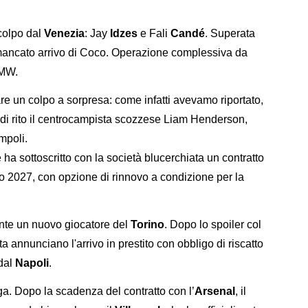
 colpo dal
Venezia
: Jay
Idzes
e Fali
Candé
. Superata
 mancato arrivo di Coco. Operazione complessiva da
TMW.
e un colpo a sorpresa: come infatti avevamo riportato,
 di rito il centrocampista scozzese Liam Henderson,
mpoli.
he ha sottoscritto con la società blucerchiata un contratto
no 2027, con opzione di rinnovo a condizione per la
ente un nuovo giocatore del
Torino
. Dopo lo spoiler col
a annunciano l'arrivo in prestito con obbligo di riscatto
 dal
Napoli
.
ga. Dopo la scadenza del contratto con l’
Arsenal
, il