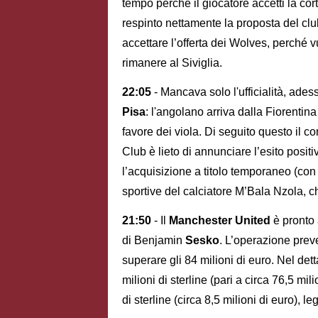
tempo perché il giocatore accetti la cor
respinto nettamente la proposta del clu
accettare l’offerta dei Wolves, perché vu
rimanere al Siviglia.
22:05
- Mancava solo l'ufficialità, ades
Pisa
: l'angolano arriva dalla Fiorentina i
favore dei viola. Di seguito questo il c
Club è lieto di annunciare l’esito posit
l’acquisizione a titolo temporaneo (con 
sportive del calciatore M’Bala Nzola, ch
21:50
- Il
Manchester United
è pronto 
di Benjamin
Sesko
. L’operazione pre
superare gli 84 milioni di euro. Nel de
milioni di sterline (pari a circa 76,5 mi
di sterline (circa 8,5 milioni di euro), l