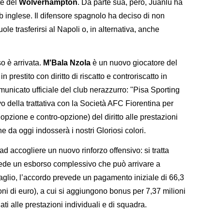
te del
Wolverhampton
. Da parte sua, però, Juanlu ha
b inglese. Il difensore spagnolo ha deciso di non
ole trasferirsi al Napoli o, in alternativa, anche
so è arrivata.
M'Bala Nzola
è un nuovo giocatore del
n prestito con diritto di riscatto e controriscatto in
omunicato ufficiale del club nerazzurro: "Pisa Sporting
ivo della trattativa con la Società AFC Fiorentina per
opzione e contro-opzione) del diritto alle prestazioni
e da oggi indosserà i nostri Gloriosi colori.
ad accogliere un nuovo rinforzo offensivo: si tratta
vede un esborso complessivo che può arrivare a
ttaglio, l’accordo prevede un pagamento iniziale di 66,3
lioni di euro), a cui si aggiungono bonus per 7,37 milioni
egati alle prestazioni individuali e di squadra.