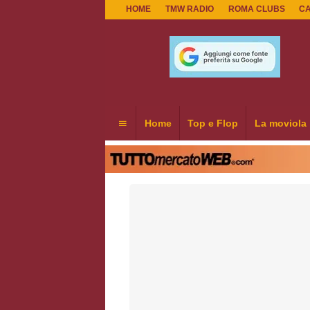
HOME
TMW RADIO
ROMA CLUBS
C
Home
Top e Flop
La moviola