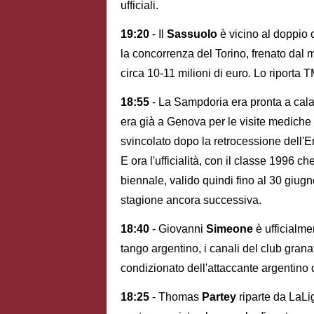
ufficiali.
19:20
- Il
Sassuolo
è vicino al doppio
la concorrenza del Torino, frenato dal
circa 10-11 milioni di euro. Lo riporta 
18:55
- La Sampdoria era pronta a calar
era già a Genova per le visite mediche
svincolato dopo la retrocessione dell'E
E ora l'ufficialità, con il classe 1996 c
biennale, valido quindi fino al 30 giug
stagione ancora successiva.
18:40
- Giovanni
Simeone
è ufficialm
tango argentino, i canali del club granat
condizionato dell'attaccante argentino
18:25
- Thomas
Partey
riparte da LaLi