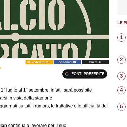
LE P
1
2
vedi letture
condividi
tweet
O
FONTI PREFERITE
3
4
 1° luglio al 1° settembre, infatti, sarà possibile
zarsi in vista della stagione
ornati su tutti i rumors, le trattative e le ufficialità del
5
ilan
continua a lavorare per il suo