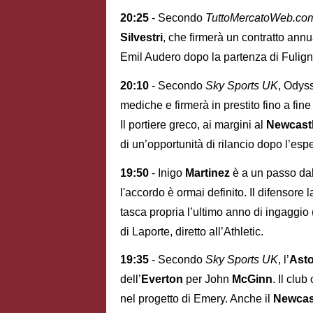
20:25
- Secondo
TuttoMercatoWeb.co
Silvestri
, che firmerà un contratto annu
Emil Audero dopo la partenza di Fulign
20:10
- Secondo
Sky Sports UK
, Odys
mediche e firmerà in prestito fino a fine
Il portiere greco, ai margini al
Newcast
di un’opportunità di rilancio dopo l’esp
19:50
- Inigo
Martinez
è a un passo dal
l'accordo è ormai definito. Il difensore l
tasca propria l’ultimo anno di ingaggio (
di Laporte, diretto all’Athletic.
19:35
- Secondo
Sky Sports UK
, l’
Asto
dell’
Everton
per John
McGinn
. Il clu
nel progetto di Emery. Anche il
Newcas