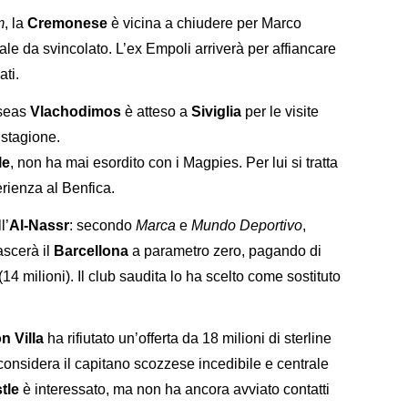
m
, la
Cremonese
è vicina a chiudere per Marco
ale da svincolato. L’ex Empoli arriverà per affiancare
ati.
seas
Vlachodimos
è atteso a
Siviglia
per le visite
 stagione.
le
, non ha mai esordito con i Magpies. Per lui si tratta
erienza al Benfica.
l’
Al-Nassr
: secondo
Marca
e
Mundo Deportivo
,
ascerà il
Barcellona
a parametro zero, pagando di
14 milioni). Il club saudita lo ha scelto come sostituto
n Villa
ha rifiutato un’offerta da 18 milioni di sterline
b considera il capitano scozzese incedibile e centrale
tle
è interessato, ma non ha ancora avviato contatti