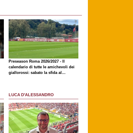
Preseason Roma 2026/2027 - Il
calendario di tutte le amichevoli dei
giallorossi: sabato la sfida al
Brighton
LUCA D'ALESSANDRO