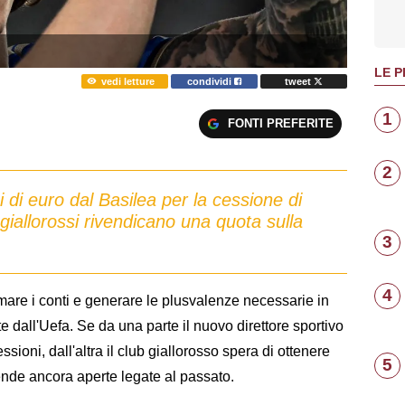
LE P
vedi letture
condividi
tweet
1
FONTI PREFERITE
2
 di euro dal Basilea per la cessione di
I giallorossi rivendicano una quota sulla
3
4
mare i conti e generare le plusvalenze necessarie in
 dall'Uefa. Se da una parte il nuovo direttore sportivo
ioni, dall'altra il club giallorosso spera di ottenere
5
ende ancora aperte legate al passato.