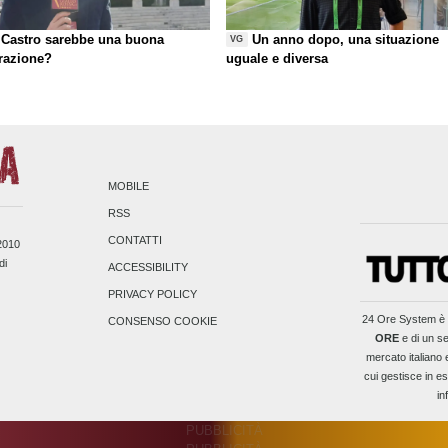
Castro sarebbe una buona
Un anno dopo, una situazione
VG
razione?
uguale e diversa
MOBILE
RSS
CONTATTI
/2010
di
ACCESSIBILITY
PRIVACY POLICY
24 Ore System
è 
CONSENSO COOKIE
ORE
e di un se
mercato italiano 
cui gestisce in es
in