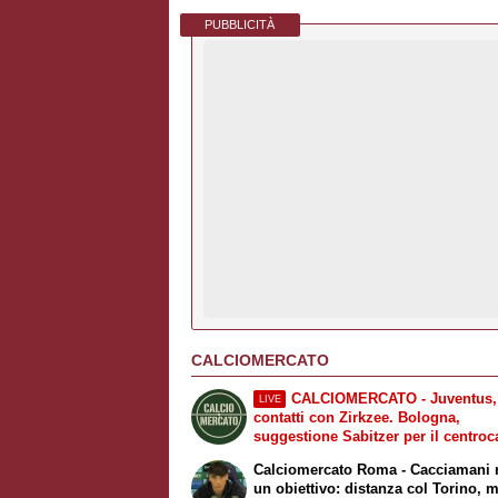
PUBBLICITÀ
CALCIOMERCATO
CALCIOMERCATO - Juventus,
LIVE
contatti con Zirkzee. Bologna,
suggestione Sabitzer per il centro
Leao proposto a vari club di Premie
Calciomercato Roma - Cacciamani 
compreso il Leeds
un obiettivo: distanza col Torino, m