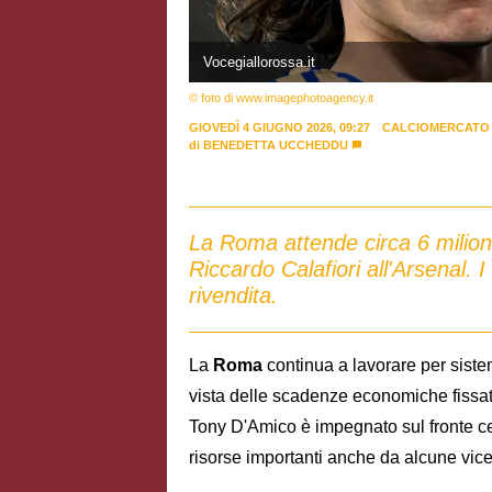
Vocegiallorossa.it
© foto di www.imagephotoagency.it
GIOVEDÌ 4 GIUGNO 2026, 09:27
CALCIOMERCATO
di
BENEDETTA UCCHEDDU
La Roma attende circa 6 milioni
Riccardo Calafiori all'Arsenal. 
rivendita.
La
Roma
continua a lavorare per siste
vista delle scadenze economiche fissate
Tony D'Amico è impegnato sul fronte cess
risorse importanti anche da alcune vic