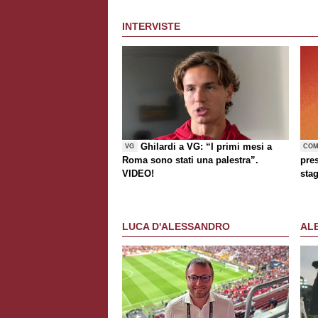
INTERVISTE
Ghilardi a VG: “I primi mesi a
VG
COM
Roma sono stati una palestra”.
pre
VIDEO!
sta
LUCA D'ALESSANDRO
AL