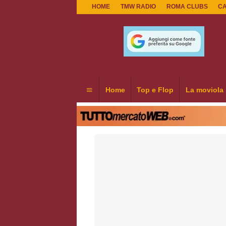
HOME
TMW RADIO
ROMA CLUBS
C
Home
Top e Flop
La moviola