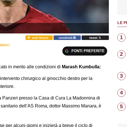
LE P
1
vedi letture
condividi
tweet
MEDICI
FONTI PREFERITE
2
ato in merito alle condizioni di
Marash Kumbulla:
3
ntervento chirurgico al ginocchio destro per la
teriore.
4
rea Panzeri presso la Casa di Cura La Madonnina di
e sanitario dell’AS Roma, dottor Massimo Manara, è
5
se per alcuni giorni e inizierà a breve il ciclo di