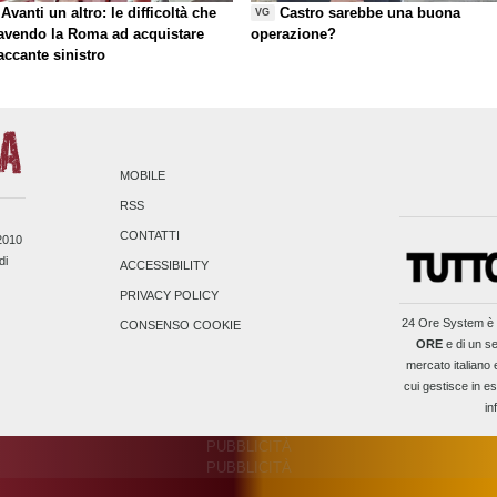
Avanti un altro: le difficoltà che
Castro sarebbe una buona
VG
 avendo la Roma ad acquistare
operazione?
taccante sinistro
MOBILE
RSS
CONTATTI
/2010
di
ACCESSIBILITY
PRIVACY POLICY
24 Ore System
è 
CONSENSO COOKIE
ORE
e di un se
mercato italiano 
cui gestisce in es
in