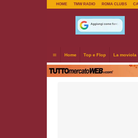
HOME
TMW RADIO
ROMA CLUBS
C
Home
Top e Flop
La moviola