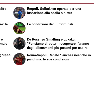
cifre
Empoli, Solbakken operato per una
lussazione alla spalla sinistra
se: le
Le condizioni degli infortunati
 e
De Rossi su Smalling e Lukaku:
onale
"Pensiamo di poterli recuperare, faranno
degli allenamenti più pesanti per capire
se i loro problemi siano alle spalle"
 gruppo
Roma-Napoli, Renato Sanches neanche in
panchina: le sue condizioni