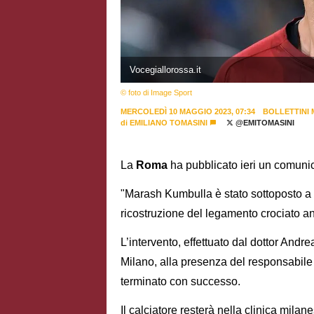
Vocegiallorossa.it
© foto di Image Sport
MERCOLEDÌ 10 MAGGIO 2023, 07:34
BOLLETTINI 
di
EMILIANO TOMASINI
@EMITOMASINI
La
Roma
ha pubblicato ieri un comunic
"Marash Kumbulla è stato sottoposto a i
ricostruzione del legamento crociato an
L’intervento, effettuato dal dottor And
Milano, alla presenza del responsabil
terminato con successo.
Il calciatore resterà nella clinica milane