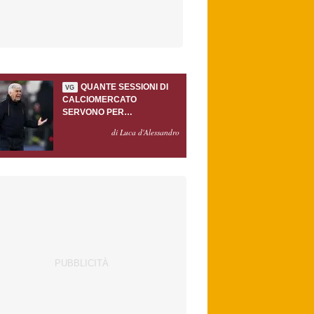
QUANTE SESSIONI DI
VG
CALCIOMERCATO
SERVONO PER
ACCONTENTARE
di Luca d'Alessandro
GASPERINI?