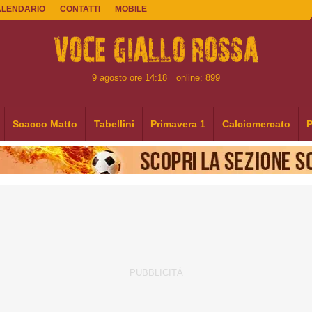
ALENDARIO
CONTATTI
MOBILE
9 agosto ore 14:18
online: 899
Scacco Matto
Tabellini
Primavera 1
Calciomercato
P