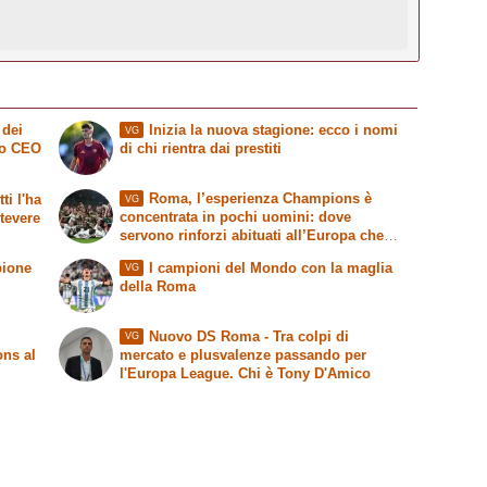
 dei
Inizia la nuova stagione: ecco i nomi
VG
vo CEO
di chi rientra dai prestiti
Roma, l’esperienza Champions è
ti l'ha
VG
concentrata in pochi uomini: dove
stevere
servono rinforzi abituati all’Europa che
conta
pione
I campioni del Mondo con la maglia
VG
della Roma
Nuovo DS Roma - Tra colpi di
VG
ons al
mercato e plusvalenze passando per
l'Europa League. Chi è Tony D'Amico