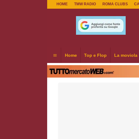
HOME
TMW RADIO
ROMA CLUBS
C
Home
Top e Flop
La moviola