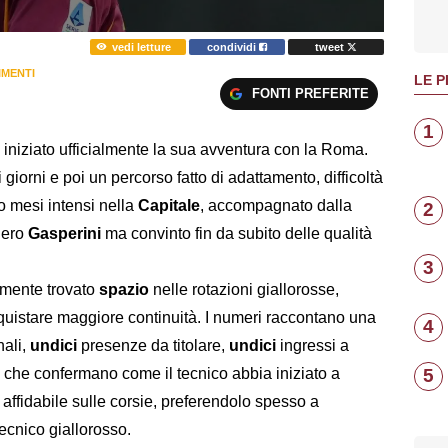
vedi letture
condividi
tweet
MENTI
LE P
FONTI PREFERITE
1
iniziato ufficialmente la sua avventura con la Roma.
 giorni e poi un percorso fatto di adattamento, difficoltà
to mesi intensi nella
Capitale
, accompagnato dalla
2
iero
Gasperini
ma convinto fin da subito delle qualità
3
amente trovato
spazio
nelle rotazioni giallorosse,
quistare maggiore continuità. I numeri raccontano una
4
nali,
undici
presenze da titolare,
undici
ingressi a
5
i che confermano come il tecnico abbia iniziato a
affidabile sulle corsie, preferendolo spesso a
tecnico giallorosso.