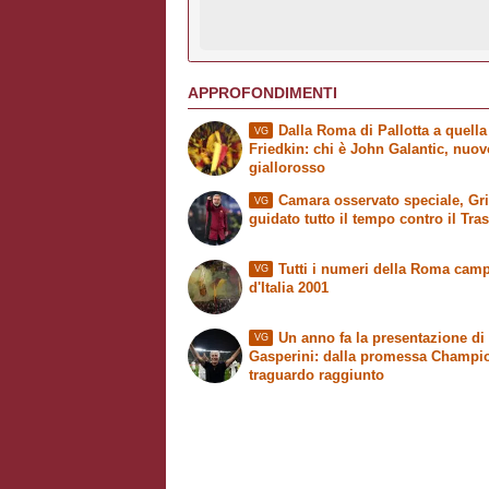
APPROFONDIMENTI
Dalla Roma di Pallotta a quella
VG
Friedkin: chi è John Galantic, nuo
giallorosso
Camara osservato speciale, Grit
VG
guidato tutto il tempo contro il Tra
Tutti i numeri della Roma cam
VG
d'Italia 2001
Un anno fa la presentazione di
VG
Gasperini: dalla promessa Champi
traguardo raggiunto