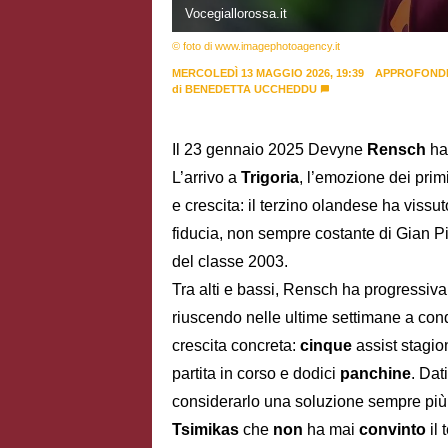
Vocegiallorossa.it
© foto di www.imagephotoagency.it
MERCOLEDÌ 13 MAGGIO 2026, 19:39
APPROFONDI
di
BENEDETTA UCCHEDDU
Il 23 gennaio 2025 Devyne
Rensch
ha 
L’arrivo a
Trigoria
, l’emozione dei primi
e crescita: il terzino olandese ha vissu
fiducia, non sempre costante di Gian P
del classe 2003.
Tra alti e bassi, Rensch ha progressiv
riuscendo nelle ultime settimane a con
crescita concreta:
cinque
assist stagio
partita in corso e dodici
panchine
. Dat
considerarlo una soluzione sempre più 
Tsimikas
che
non
ha mai
convinto
il 