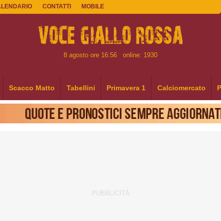
ALENDARIO
CONTATTI
MOBILE
8 agosto ore 16:56
online: 1930
Scacco Matto
Tabellini
Primavera 1
Calciomercato
P