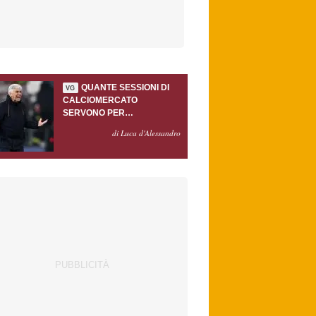
QUANTE SESSIONI DI
VG
CALCIOMERCATO
SERVONO PER
ACCONTENTARE
di Luca d'Alessandro
GASPERINI?