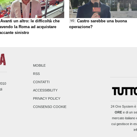
Avanti un altro: le difficoltà che
Castro sarebbe una buona
VG
 avendo la Roma ad acquistare
operazione?
taccante sinistro
MOBILE
RSS
CONTATTI
/2010
di
ACCESSIBILITY
PRIVACY POLICY
24 Ore System
è 
CONSENSO COOKIE
ORE
e di un se
mercato italiano 
cui gestisce in es
in