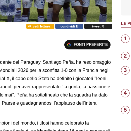
LE P
vedi letture
condividi
tweet
1
FONTI PREFERITE
2
dente del Paraguay, Santiago Peña, ha reso omaggio
3
Mondiali 2026 per la sconfitta 1-0 con la Francia negli
al X, il capo dello Stato ha definito i giocatori "leoni,
ziandoli per aver rappresentato "la grinta, la passione e
4
nde mai". Peña ha sottolineato che la squadra ha dato
il Paese e guadagnandosi l'applauso dell'intera
5
mpioni del mondo, i tifosi hanno celebrato la