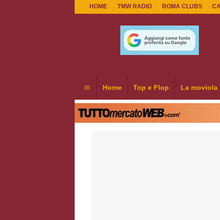
HOME
TMW RADIO
ROMA CLUBS
C
Home
Top e Flop
La moviola