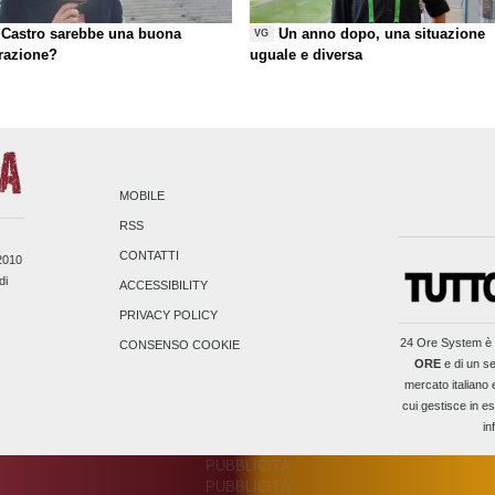
Castro sarebbe una buona
Un anno dopo, una situazione
VG
razione?
uguale e diversa
MOBILE
RSS
CONTATTI
/2010
di
ACCESSIBILITY
PRIVACY POLICY
24 Ore System
è 
CONSENSO COOKIE
ORE
e di un se
mercato italiano 
cui gestisce in es
in