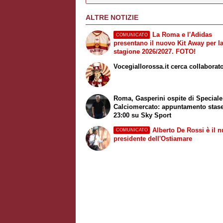
ALTRE NOTIZIE
La Roma e l'Adidas
COMUNICATO
presentano il nuovo Kit Away per l
stagione 2026/2027. FOTO!
Vocegiallorossa.it cerca collaborato
Roma, Gasperini ospite di
Speciale
Calciomercato
: appuntamento stase
23:00 su
Sky Sport
Alberto De Rossi è il 
COMUNICATO
presidente dell'Ostiamare