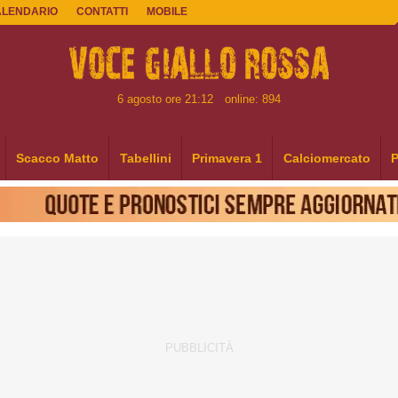
ALENDARIO
CONTATTI
MOBILE
6 agosto ore 21:12
online: 894
Scacco Matto
Tabellini
Primavera 1
Calciomercato
P