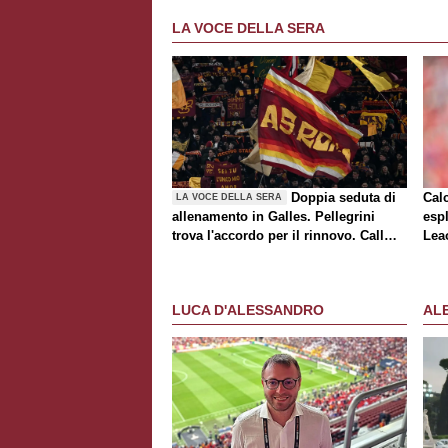
LA VOCE DELLA SERA
Doppia seduta di
Cal
LA VOCE DELLA SERA
allenamento in Galles. Pellegrini
espl
trova l'accordo per il rinnovo. Call
Lea
Roma-Milan di mercato. Nusa chiude
al trasferimento. Presentata la maglia
Away
LUCA D'ALESSANDRO
AL