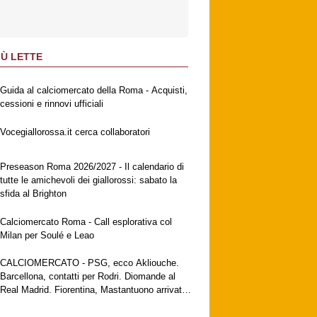
IÙ LETTE
Guida al calciomercato della Roma - Acquisti,
cessioni e rinnovi ufficiali
Vocegiallorossa.it cerca collaboratori
Preseason Roma 2026/2027 - Il calendario di
tutte le amichevoli dei giallorossi: sabato la
sfida al Brighton
Calciomercato Roma - Call esplorativa col
Milan per Soulé e Leao
CALCIOMERCATO - PSG, ecco Akliouche.
Barcellona, contatti per Rodri. Diomande al
Real Madrid. Fiorentina, Mastantuono arrivato
a Firenze. Milan, no al Galatasaray per Leao