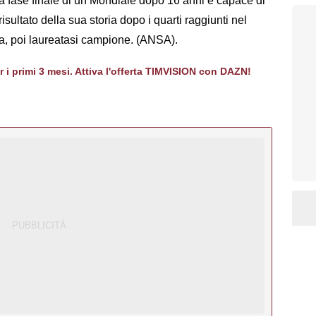
la fase finale di un Mondiale dopo 16 anni e capace di
isultato della sua storia dopo i quarti raggiunti nel
a, poi laureatasi campione. (ANSA).
er i primi 3 mesi. Attiva l'offerta TIMVISION con DAZN!