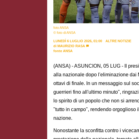
foto ANSA
© foto di ANSA
LUNEDÌ 6 LUGLIO 2026, 01:00
ALTRE NOTIZIE
di
MAURIZIO RASA
fonte ANSA
(ANSA) - ASUNCION, 05 LUG - Il presi
alla nazionale dopo l'eliminazione dai 
ottavi di finale. In un messaggio sul soci
guerrieri fino all'ultimo minuto", ringra
lo spirito di un popolo che non si arre
"tutto in campo", rendendo orgoglioso 
nazione.
Nonostante la sconfitta contro i viceca