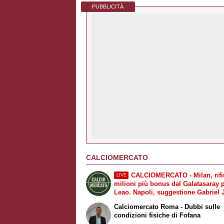
PUBBLICITÀ
CALCIOMERCATO
CALCIOMERCATO - Milan, rifiu
LIVE
milioni più bonus dal Galatasaray 
Leao. Napoli, suggestione Gabriel 
Fiorentina, a breve l'ufficialità di
Calciomercato Roma - Dubbi sulle
Mastantuono
condizioni fisiche di Fofana