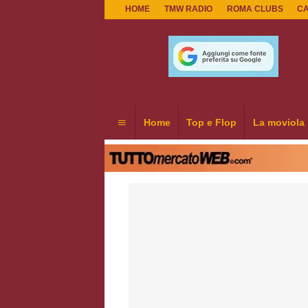
HOME
TMW RADIO
ROMA CLUBS
C
Home
Top e Flop
La moviola