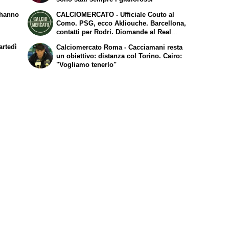
 hanno
CALCIOMERCATO - Ufficiale Couto al
Como. PSG, ecco Akliouche. Barcellona,
contatti per Rodri. Diomande al Real
Madrid. Fiorentina, Mastantuono arrivato
artedì
Calciomercato Roma - Cacciamani resta
a Firenze
un obiettivo: distanza col Torino. Cairo:
"Vogliamo tenerlo"