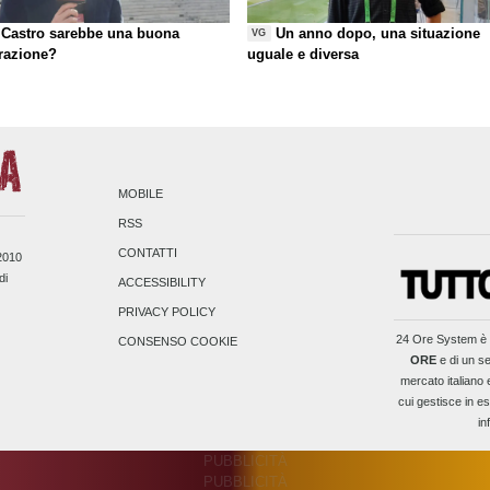
Castro sarebbe una buona
Un anno dopo, una situazione
VG
razione?
uguale e diversa
MOBILE
RSS
CONTATTI
/2010
di
ACCESSIBILITY
PRIVACY POLICY
24 Ore System
è 
CONSENSO COOKIE
ORE
e di un se
mercato italiano 
cui gestisce in es
in