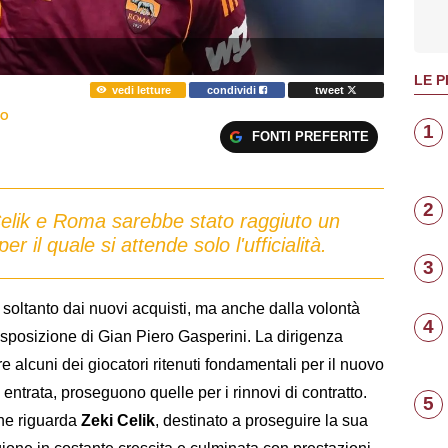
LE P
vedi letture
condividi
tweet
TO
1
FONTI PREFERITE
2
elik e Roma sarebbe stato raggiuto un
r il quale si attende solo l'ufficialità.
3
soltanto dai nuovi acquisti, ma anche dalla volontà
4
disposizione di Gian Piero Gasperini. La dirigenza
are alcuni dei giocatori ritenuti fondamentali per il nuovo
in entrata, proseguono quelle per i rinnovi di contratto.
5
che riguarda
Zeki Celik
, destinato a proseguire la sua