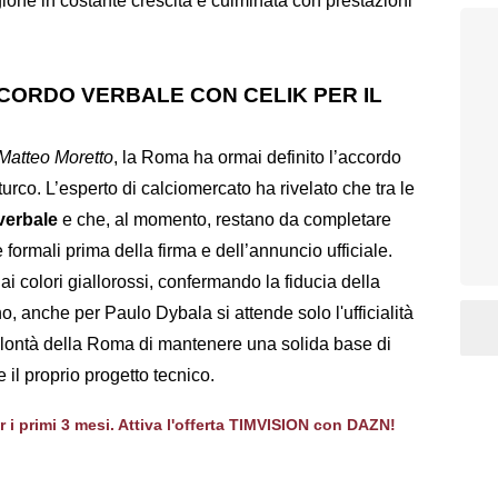
ione in costante crescita e culminata con prestazioni
ORDO VERBALE CON CELIK PER IL
Matteo Moretto
, la Roma ha ormai definito l’accordo
 turco. L’esperto di calciomercato ha rivelato che tra le
verbale
e che, al momento, restano da completare
e formali prima della firma e dell’annuncio ufficiale.
ai colori giallorossi, confermando la fiducia della
ino, anche per Paulo Dybala si attende solo l'ufficialità
olontà della Roma di mantenere una solida base di
 il proprio progetto tecnico.
er i primi 3 mesi. Attiva l'offerta TIMVISION con DAZN!