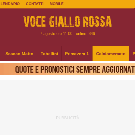
ALENDARIO
CONTATTI
MOBILE
7 agosto ore 11:00
online: 846
Scacco Matto
Tabellini
Primavera 1
Calciomercato
P