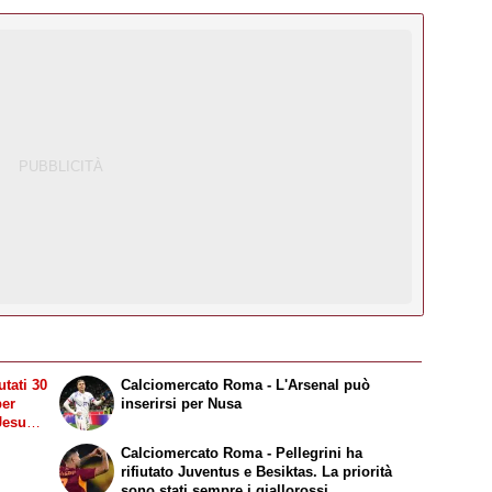
tati 30
Calciomercato Roma - L'Arsenal può
per
inserirsi per Nusa
Jesus.
Calciomercato Roma - Pellegrini ha
rifiutato Juventus e Besiktas. La priorità
sono stati sempre i giallorossi