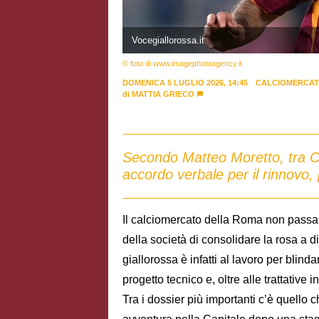
Vocegiallorossa.it
© foto di www.imagephotoagency.it
DOMENICA 5 LUGLIO 2026, 14:45
CALCIOMERCA
di
MATTIA GRIECO
Secondo Matteo Moretto, tra C
accordo verbale per il rinnovo, pe
Il calciomercato della Roma non passa 
della società di consolidare la rosa a 
giallorossa è infatti al lavoro per blind
progetto tecnico e, oltre alle trattative 
Tra i dossier più importanti c’è quello 