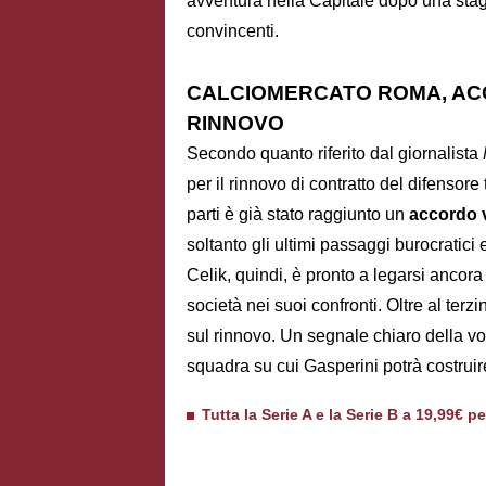
avventura nella Capitale dopo una stag
convincenti.
CALCIOMERCATO ROMA, ACC
RINNOVO
Secondo quanto riferito dal giornalista
per il rinnovo di contratto del difensore
parti è già stato raggiunto un
accordo 
soltanto gli ultimi passaggi burocratici 
Celik, quindi, è pronto a legarsi ancora 
società nei suoi confronti. Oltre al terz
sul rinnovo. Un segnale chiaro della v
squadra su cui Gasperini potrà costruire
Tutta la Serie A e la Serie B a 19,99€ p