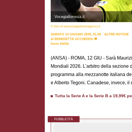
Vocegiallorossa.it
© foto di www.imagephotoagency.it
SABATO 13 GIUGNO 2026, 01:00
ALTRE NOTIZIE
di
BENEDETTA UCCHEDDU
fonte ANSA
(ANSA) - ROMA, 12 GIU - Sarà Maurizio 
Mondiali 2026. L'arbitro della sezione di
programma alla mezzanotte italiana del
e Alberto Tegoni. Canadese, invece, il 
Tutta la Serie A e la Serie B a 19,99€ p
PUBBLICITÀ