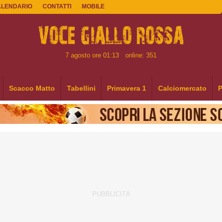
ALENDARIO
CONTATTI
MOBILE
7 agosto ore 01:13
online: 351
Scacco Matto
Tabellini
Primavera 1
Calciomercato
P