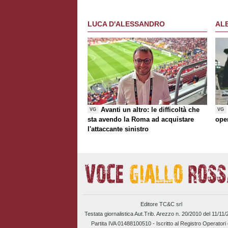
al trasferimento. Presentata la maglia
Away
LUCA D'ALESSANDRO
AL
Avanti un altro: le difficoltà che
VG
VG
sta avendo la Roma ad acquistare
ope
l'attaccante sinistro
Editore TC&C srl
Testata giornalistica Aut.Trib. Arezzo n. 20/2010 del 11/11
Partita IVA 01488100510 -
Iscritto al Registro Operatori 