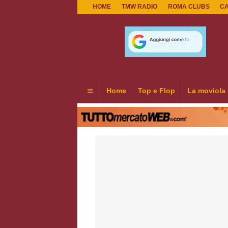
HOME
TMW RADIO
ROMA CLUBS
C
Home
Top e Flop
La moviola