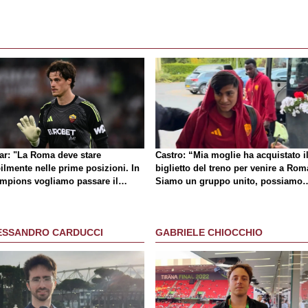
lar: "La Roma deve stare
Castro: “Mia moglie ha acquistato i
ilmente nelle prime posizioni. In
biglietto del treno per venire a Rom
mpions vogliamo passare il
Siamo un gruppo unito, possiamo
no"
giocarcela con tutti”
ESSANDRO CARDUCCI
GABRIELE CHIOCCHIO