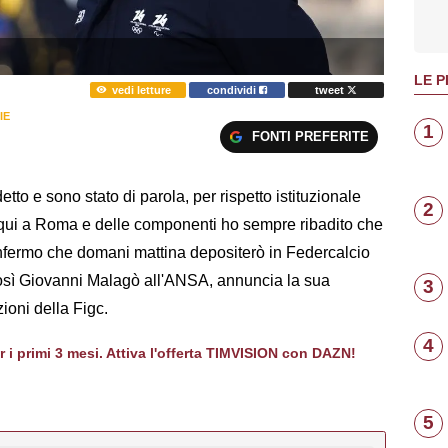
LE P
vedi letture
condividi
tweet
IE
1
FONTI PREFERITE
o e sono stato di parola, per rispetto istituzionale
2
 qui a Roma e delle componenti ho sempre ribadito che
Confermo che domani mattina depositerò in Federcalcio
Così Giovanni Malagò all'ANSA, annuncia la sua
3
ioni della Figc.
4
er i primi 3 mesi. Attiva l'offerta TIMVISION con DAZN!
5