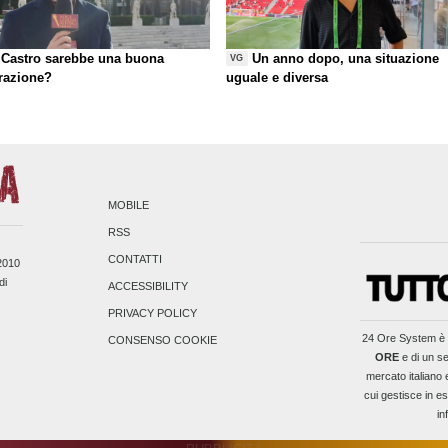
Castro sarebbe una buona
Un anno dopo, una situazione
VG
razione?
uguale e diversa
MOBILE
RSS
CONTATTI
/2010
di
ACCESSIBILITY
PRIVACY POLICY
24 Ore System
è 
CONSENSO COOKIE
ORE
e di un se
mercato italiano 
cui gestisce in es
in