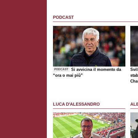
PODCAST
Si avvicina il momento da
Svi
PODCAST
“ora o mai più”
stab
Cha
tur
LUCA D'ALESSANDRO
AL