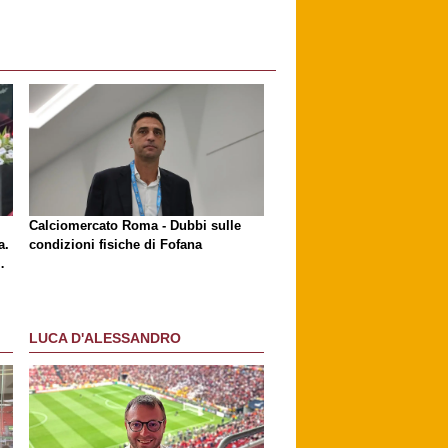
l
Calciomercato Roma - Dubbi sulle
a.
condizioni fisiche di Fofana
LUCA D'ALESSANDRO