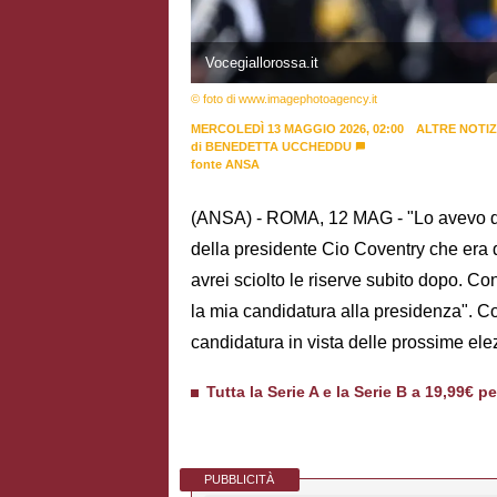
Vocegiallorossa.it
© foto di www.imagephotoagency.it
MERCOLEDÌ 13 MAGGIO 2026, 02:00
ALTRE NOTIZ
di
BENEDETTA UCCHEDDU
fonte ANSA
(ANSA) - ROMA, 12 MAG - "Lo avevo dett
della presidente Cio Coventry che era
avrei sciolto le riserve subito dopo. 
la mia candidatura alla presidenza". 
candidatura in vista delle prossime elez
Tutta la Serie A e la Serie B a 19,99€ p
PUBBLICITÀ