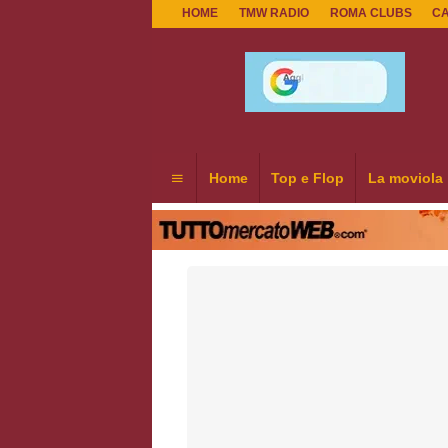
HOME
TMW RADIO
ROMA CLUBS
C
Home
Top e Flop
La moviola