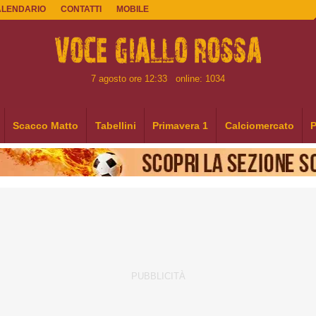
ALENDARIO
CONTATTI
MOBILE
7 agosto ore 12:33
online: 1034
Scacco Matto
Tabellini
Primavera 1
Calciomercato
P