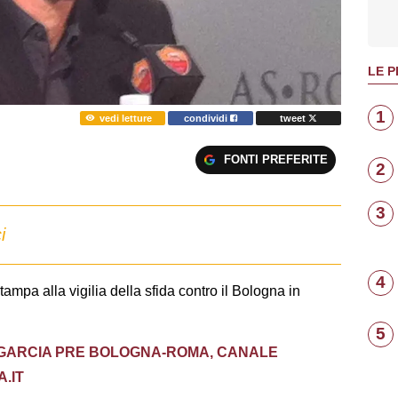
LE P
1
vedi letture
condividi
tweet
FONTI PREFERITE
2
3
i
4
ampa alla vigilia della sfida contro il Bologna in
5
GARCIA PRE BOLOGNA-ROMA, CANALE
.IT