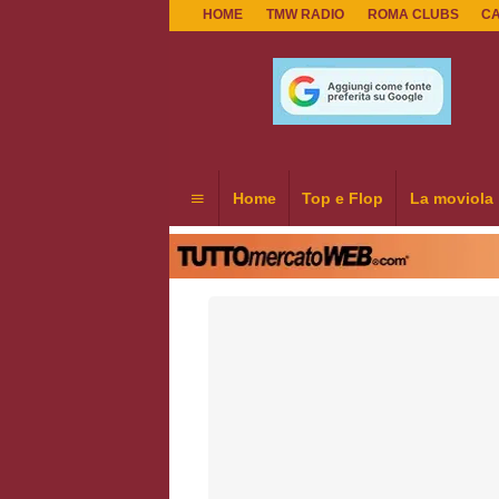
HOME
TMW RADIO
ROMA CLUBS
C
Home
Top e Flop
La moviola