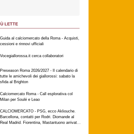
IÙ LETTE
Guida al calciomercato della Roma - Acquisti,
cessioni e rinnovi ufficiali
Vocegiallorossa.it cerca collaboratori
Preseason Roma 2026/2027 - Il calendario di
tutte le amichevoli dei giallorossi: sabato la
sfida al Brighton
Calciomercato Roma - Call esplorativa col
Milan per Soulé e Leao
CALCIOMERCATO - PSG, ecco Akliouche.
Barcellona, contatti per Rodri. Diomande al
Real Madrid. Fiorentina, Mastantuono arrivato
a Firenze. Milan, no al Galatasaray per Leao