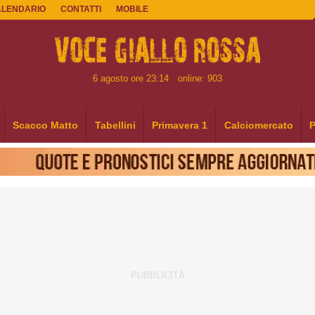
ALENDARIO
CONTATTI
MOBILE
6 agosto ore 23:14
online: 903
Scacco Matto
Tabellini
Primavera 1
Calciomercato
P