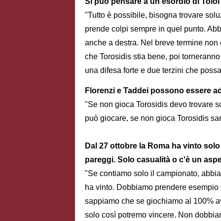
Si può pensare a un esordio di Tol
"Tutto è possibile, bisogna trovare solu
prende colpi sempre in quel punto. Abb
anche a destra. Nel breve termine non
che Torosidis stia bene, poi torneranno
una difesa forte e due terzini che poss
Florenzi e Taddei possono essere ada
"Se non gioca Torosidis devo trovare s
può giocare, se non gioca Torosidis sarà
Dal 27 ottobre la Roma ha vinto solo 
pareggi. Solo casualità o c'è un aspe
"Se contiamo solo il campionato, abbia
ha vinto. Dobbiamo prendere esempio da
sappiamo che se giochiamo al 100% avre
solo così potremo vincere. Non dobbiamo