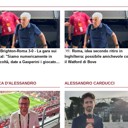
Brighton-Roma 3-0 - La gara sui
Roma, idea secondo ritiro in
VG
al
: "Siamo numericamente in
Inghilterra: possibile amichevole c
icoltà, date a Gasperini i giocatori
il Watford di Bove
 chiede"
CA D'ALESSANDRO
ALESSANDRO CARDUCCI