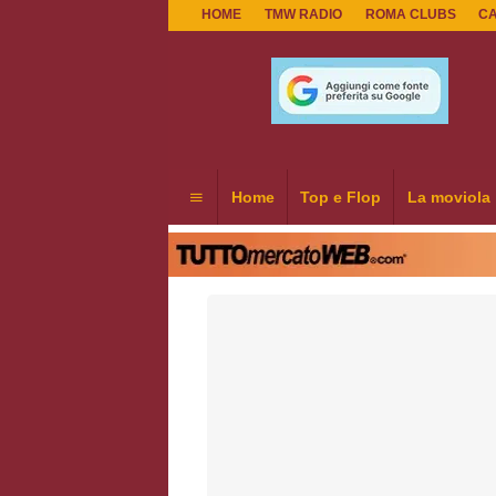
HOME
TMW RADIO
ROMA CLUBS
C
Home
Top e Flop
La moviola