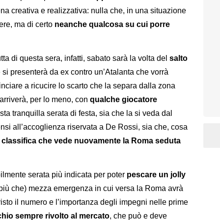
a creativa e realizzativa: nulla che, in una situazione
ere, ma di certo
neanche qualcosa su cui porre
ta di questa sera, infatti, sabato sarà la volta del
salto
e si presenterà da ex contro un’Atalanta che vorrà
nciare a ricucire lo scarto che la separa dalla zona
arriverà, per lo meno, con
qualche giocatore
ta tranquilla serata di festa, sia che la si veda dal
pensi all’accoglienza riservata a De Rossi, sia che, cosa
a
classifica che vede nuovamente la Roma seduta
ilmente serata più indicata per poter
pescare un jolly
a (più che) mezza emergenza in cui versa la Roma avrà
sto il numero e l’importanza degli impegni nelle prime
hio sempre rivolto al mercato
, che può e deve