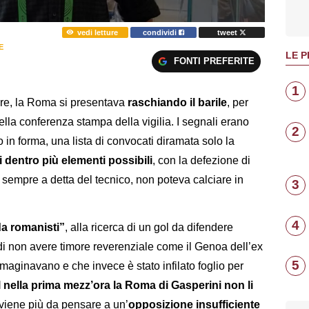
vedi letture
condividi
tweet
E
LE P
FONTI PREFERITE
1
are, la Roma si presentava
raschiando il barile
, per
ella conferenza stampa della vigilia. I segnali erano
2
oco in forma, una lista di convocati diramata solo la
i dentro più elementi possibili
, con la defezione di
 sempre a detta del tecnico, non poteva calciare in
3
4
a romanisti”
, alla ricerca di un gol da difendere
i non avere timore reverenziale come il Genoa dell’ex
5
maginavano e che invece è stato infilato foglio per
l nella prima mezz’ora la Roma di Gasperini non li
viene più da pensare a un’
opposizione insufficiente