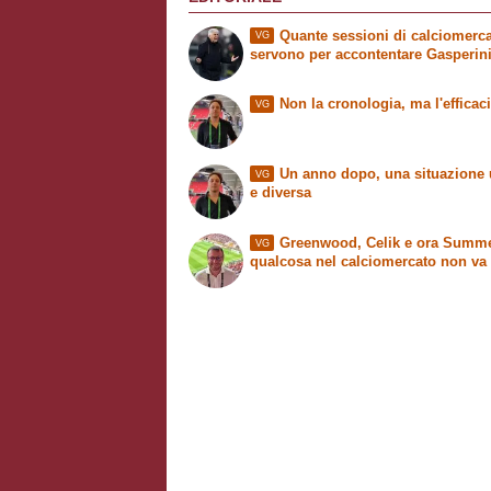
Quante sessioni di calciomerc
VG
servono per accontentare Gasperin
Non la cronologia, ma l'efficac
VG
Un anno dopo, una situazione 
VG
e diversa
Greenwood, Celik e ora Summer
VG
qualcosa nel calciomercato non va