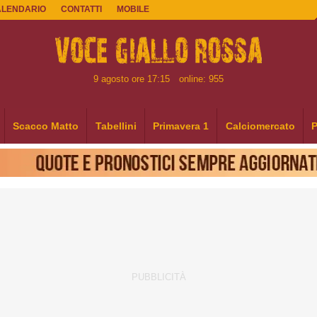
ALENDARIO
CONTATTI
MOBILE
9 agosto ore 17:15
online: 955
Scacco Matto
Tabellini
Primavera 1
Calciomercato
P