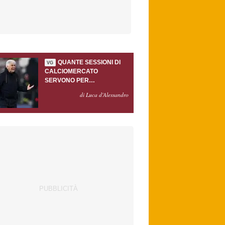
QUANTE SESSIONI DI
VG
CALCIOMERCATO
SERVONO PER
ACCONTENTARE
di Luca d'Alessandro
GASPERINI?