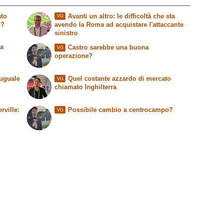
ato
Avanti un altro: le difficoltà che sta
VG
i?
avendo la Roma ad acquistare l'attaccante
sinistro
ia
Castro sarebbe una buona
VG
operazione?
uguale
Quel costante azzardo di mercato
VG
chiamato Inghilterra
ville:
Possibile cambio a centrocampo?
VG