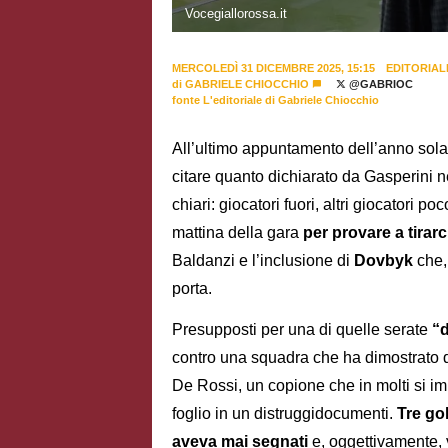
Vocegiallorossa.it
MERCOLEDÌ 31 DICEMBRE 2025, 15:15
EDITORIAL
di
GABRIELE CHIOCCHIO
@GABRIOC
fonte L'editoriale di Gabriele Chiocchio
All’ultimo appuntamento dell’anno sol
citare quanto dichiarato da Gasperini n
chiari: giocatori fuori, altri giocatori p
mattina della gara
per provare a tirarc
Baldanzi e l’inclusione di
Dovbyk
che,
porta.
Presupposti per una di quelle serate
“d
contro una squadra che ha dimostrato d
De Rossi, un copione che in molti si im
foglio in un distruggidocumenti.
Tre go
aveva mai segnati
e, oggettivamente, 