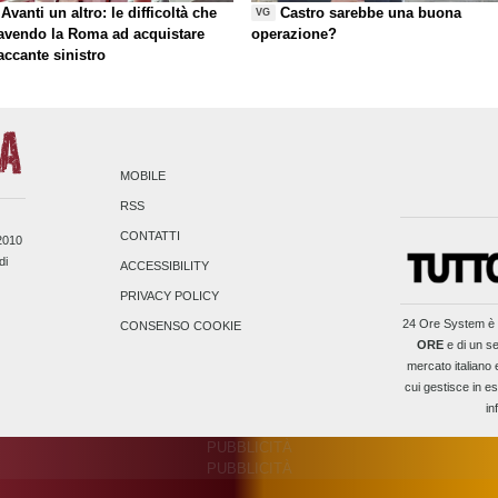
Avanti un altro: le difficoltà che
Castro sarebbe una buona
VG
 avendo la Roma ad acquistare
operazione?
taccante sinistro
MOBILE
RSS
CONTATTI
/2010
di
ACCESSIBILITY
PRIVACY POLICY
24 Ore System
è 
CONSENSO COOKIE
ORE
e di un se
mercato italiano 
cui gestisce in es
in