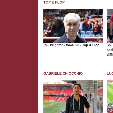
TOP E FLOP
Brighton-Roma 3-0 -
Top & Flop
VG
VG
soci
diff
che
GABRIELE CHIOCCHIO
LU