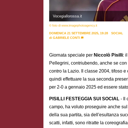
Vocegiallorossa.it
© foto di www.imagephotoagency.it
DOMENICA 21 SETTEMBRE 2025, 19:28
SOCIAL
di
GABRIELE CONTI
Giornata speciale per
Niccolò Pisilli
: 
Pellegrini, contriubendo, anche se con s
contro la Lazio. Il classe 2004, tifoso e
quindi effettuare la sua seconda presenz
per 2-0 a gennaio 2025 ed essere stato 
PISILLI FESTEGGIA SUI SOCIAL
- Il
campo, ha voluto proseguire anche sul s
della sua partita, sia dell'esultanza su
scatti, infatti, sono ritratte la coreogra