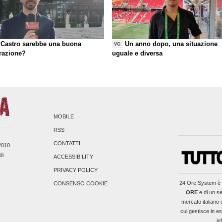
Castro sarebbe una buona
Un anno dopo, una situazione
VG
razione?
uguale e diversa
MOBILE
RSS
CONTATTI
/2010
di
ACCESSIBILITY
PRIVACY POLICY
24 Ore System
è 
CONSENSO COOKIE
ORE
e di un se
mercato italiano 
cui gestisce in es
in