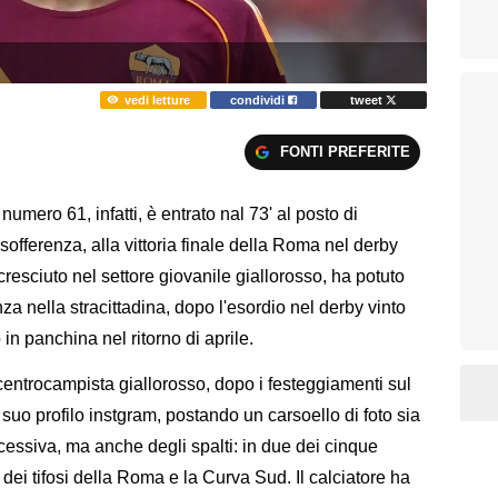
vedi letture
condividi
tweet
FONTI PREFERITE
il numero 61, infatti, è entrato nal 73' al posto di
offerenza, alla vittoria finale della Roma nel derby
 cresciuto nel settore giovanile giallorosso, ha potuto
a nella stracittadina, dopo l'esordio nel derby vinto
in panchina nel ritorno di aprile.
 centrocampista giallorosso, dopo i festeggiamenti sul
uo profilo instgram, postando un carsoello di foto sia
ccessiva, ma anche degli spalti: in due dei cinque
fia dei tifosi della Roma e la Curva Sud. Il calciatore ha