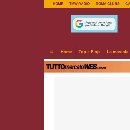
HOME
TMW RADIO
ROMA CLUBS
C
Home
Top e Flop
La moviola