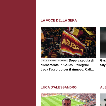
LA VOCE DELLA SERA
Doppia seduta di
Gasp
LA VOCE DELLA SERA
allenamento in Galles. Pellegrini
Sky 
trova l'accordo per il rinnovo. Call
Roma-Milan di mercato. Nusa chiude
al trasferimento. Presentata la maglia
Away
LUCA D'ALESSANDRO
AL