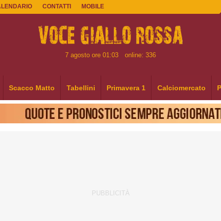
ALENDARIO
CONTATTI
MOBILE
7 agosto ore 01:03
online: 336
Scacco Matto
Tabellini
Primavera 1
Calciomercato
P