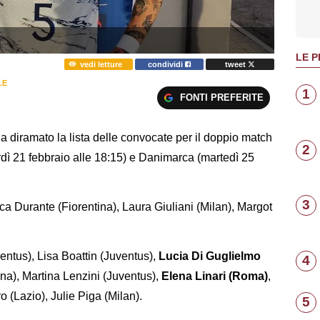
LE P
vedi letture
condividi
tweet
LE
1
FONTI PREFERITE
a diramato la lista delle convocate per il doppio match
2
dì 21 febbraio alle 18:15) e Danimarca (martedì 25
3
sca Durante (Fiorentina), Laura Giuliani (Milan), Margot
entus), Lisa Boattin (Juventus),
Lucia Di Guglielmo
4
ina), Martina Lenzini (Juventus),
Elena Linari (Roma)
,
ro (Lazio), Julie Piga (Milan).
5