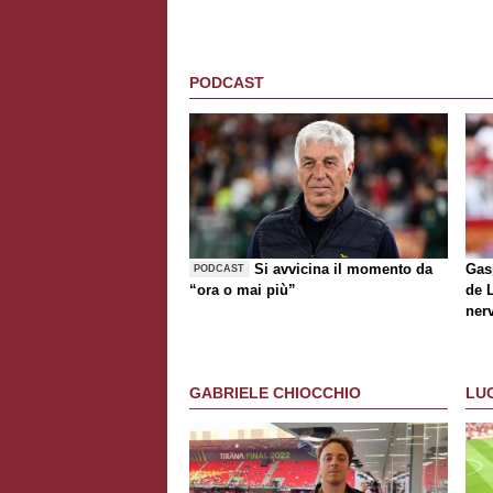
PODCAST
Si avvicina il momento da
Gasp
PODCAST
“ora o mai più”
de
ner
D'A
GABRIELE CHIOCCHIO
LU