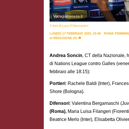
Vocegiallorossa.it
© foto di Luca D'Alessandro
LUNEDÌ 17 FEBBRAIO 2025, 19:46
ROMA FEMMINI
di
REDAZIONE VG
Andrea Soncin
, CT della Nazionale, h
di Nations League contro Galles (vener
febbraio alle 18:15):
Portieri
: Rachele Baldi (Inter), France
Shore (Bologna).
Difensori
: Valentina Bergamaschi (Juv
(Roma),
Maria Luisa Filangeri (Fiorent
Beatrice Merlo (Inter), Elisabetta Olivie