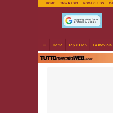
HOME
TMW RADIO
ROMA CLUBS
C
Home
Top e Flop
La moviola