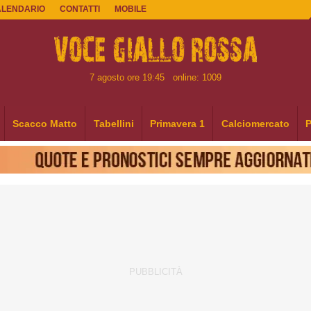
ALENDARIO
CONTATTI
MOBILE
7 agosto ore 19:45
online: 1009
Scacco Matto
Tabellini
Primavera 1
Calciomercato
P