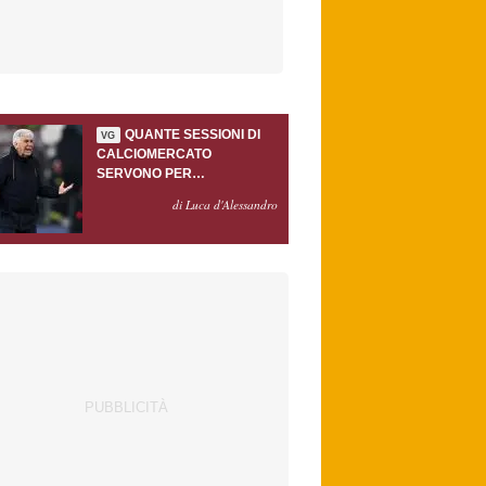
QUANTE SESSIONI DI
VG
CALCIOMERCATO
SERVONO PER
ACCONTENTARE
di Luca d'Alessandro
GASPERINI?