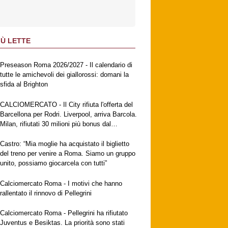
IÙ LETTE
Preseason Roma 2026/2027 - Il calendario di
tutte le amichevoli dei giallorossi: domani la
sfida al Brighton
CALCIOMERCATO - Il City rifiuta l'offerta del
Barcellona per Rodri. Liverpool, arriva Barcola.
Milan, rifiutati 30 milioni più bonus dal
Galatasaray per Leao. Napoli, suggestione
Gabriel Jesus. Fiorentina, ufficiale
Castro: “Mia moglie ha acquistato il biglietto
Mastantuono
del treno per venire a Roma. Siamo un gruppo
unito, possiamo giocarcela con tutti”
Calciomercato Roma - I motivi che hanno
rallentato il rinnovo di Pellegrini
Calciomercato Roma - Pellegrini ha rifiutato
Juventus e Besiktas. La priorità sono stati