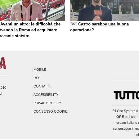
Avanti un altro: le difficoltà che
Castro sarebbe una buona
VG
 avendo la Roma ad acquistare
operazione?
taccante sinistro
MOBILE
RSS
CONTATTI
/2010
di
ACCESSIBILITY
PRIVACY POLICY
24 Ore System
è 
CONSENSO COOKIE
ORE
e di un se
mercato italiano 
cui gestisce in es
in