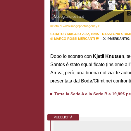
Vocegiallorossa.it
© foto di www.imagephotoagency.it
SABATO 7 MAGGIO 2022, 10:05
RASSEGNA STAM
di
MARCO ROSSI MERCANTI
@MERKANT92
Dopo lo scontro con
Kjetil Knutsen
, t
Santos è stato squalificato (insieme al
Arriva, però, una buona notizia: le aut
presentata dal Bodø/Glimt nei confronti
Tutta la Serie A e la Serie B a 19,99€ p
PUBBLICITÀ