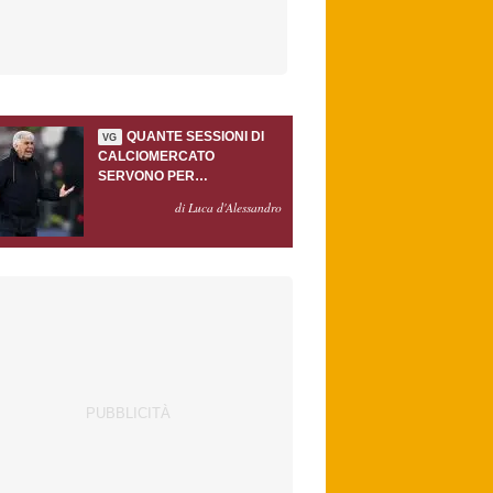
QUANTE SESSIONI DI
VG
CALCIOMERCATO
SERVONO PER
ACCONTENTARE
di Luca d'Alessandro
GASPERINI?