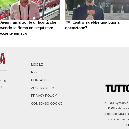
Avanti un altro: le difficoltà che
Castro sarebbe una buona
VG
 avendo la Roma ad acquistare
operazione?
taccante sinistro
MOBILE
RSS
CONTATTI
/2010
di
ACCESSIBILITY
PRIVACY POLICY
24 Ore System
è 
CONSENSO COOKIE
ORE
e di un se
mercato italiano 
cui gestisce in es
in