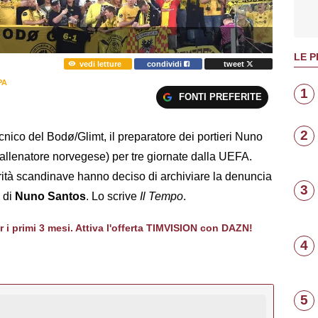
LE P
vedi letture
condividi
tweet
PA
1
FONTI PREFERITE
2
ecnico del Bodø/Glimt, il preparatore dei portieri Nuno
l'allenatore norvegese) per tre giornate dalla UEFA.
orità scandinave hanno deciso di archiviare la denuncia
3
 di
Nuno Santos
. Lo scrive
Il Tempo
.
er i primi 3 mesi. Attiva l'offerta TIMVISION con DAZN!
4
5