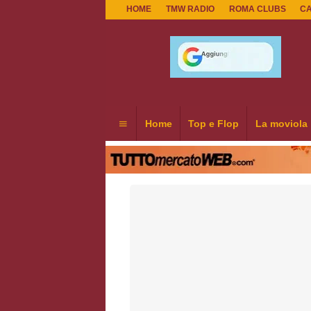
HOME
TMW RADIO
ROMA CLUBS
C
Home
Top e Flop
La moviola