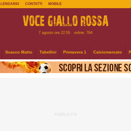
ALENDARIO
CONTATTI
MOBILE
7 agosto ore 22:55
online: 764
Scacco Matto
Tabellini
Primavera 1
Calciomercato
P