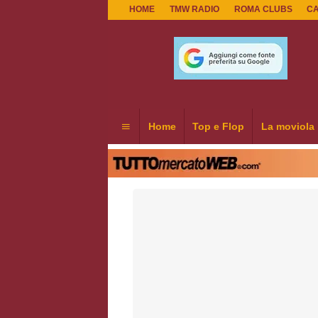
HOME
TMW RADIO
ROMA CLUBS
C
Home
Top e Flop
La moviola