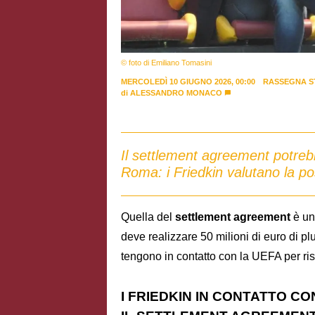
© foto di Emiliano Tomasini
MERCOLEDÌ 10 GIUGNO 2026, 00:00
RASSEGNA S
di
ALESSANDRO MONACO
Il settlement agreement potrebb
Roma: i Friedkin valutano la pos
Quella del
settlement agreement
è un
deve realizzare 50 milioni di euro di pl
tengono in contatto con la UEFA per ris
I FRIEDKIN IN CONTATTO C