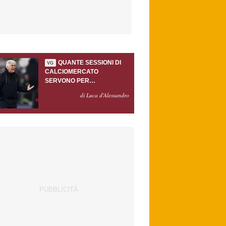
QUANTE SESSIONI DI
VG
CALCIOMERCATO
SERVONO PER
ACCONTENTARE
di Luca d'Alessandro
GASPERINI?