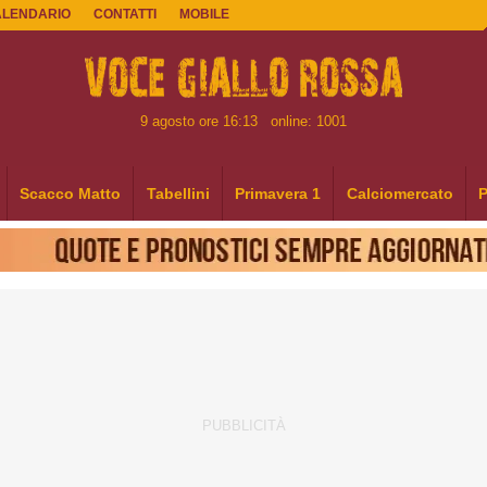
ALENDARIO
CONTATTI
MOBILE
9 agosto ore 16:13
online: 1001
Scacco Matto
Tabellini
Primavera 1
Calciomercato
P