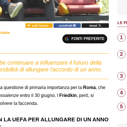
LE P
vedi letture
condividi
tweet
TAMPA
1
FONTI PREFERITE
2
e continuare a influenzare il futuro della
sibilità di allungare l'accordo di un anno.
3
a questione di primaria importanza per la
Roma
, che
4
usvalenze entro il 30 giugno. I
Friedkin
, però, si
olvere la faccenda.
5
ON LA UEFA PER ALLUNGARE DI UN ANNO