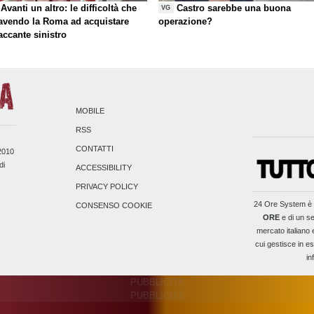
Avanti un altro: le difficoltà che
Castro sarebbe una buona
VG
 avendo la Roma ad acquistare
operazione?
taccante sinistro
MOBILE
RSS
CONTATTI
/2010
di
ACCESSIBILITY
PRIVACY POLICY
24 Ore System
è 
CONSENSO COOKIE
ORE
e di un se
mercato italiano 
cui gestisce in es
in