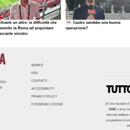
Avanti un altro: le difficoltà che
Castro sarebbe una buona
VG
 avendo la Roma ad acquistare
operazione?
taccante sinistro
MOBILE
RSS
CONTATTI
/2010
di
ACCESSIBILITY
PRIVACY POLICY
24 Ore System
è 
CONSENSO COOKIE
ORE
e di un se
mercato italiano 
cui gestisce in es
in