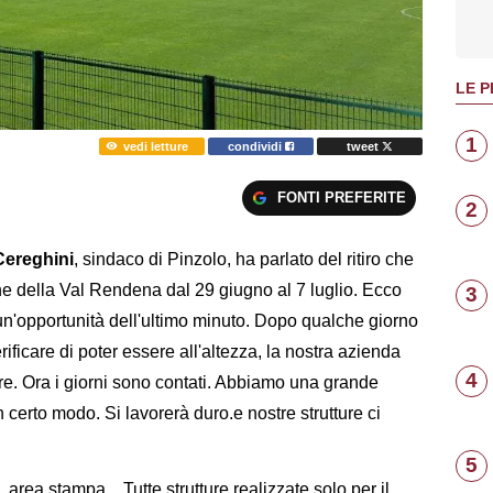
LE P
1
vedi letture
condividi
tweet
FONTI PREFERITE
2
Cereghini
, sindaco di Pinzolo, ha parlato del ritiro che
della Val Rendena dal 29 giugno al 7 luglio. Ecco
3
 un'opportunità dell'ultimo minuto. Dopo qualche giorno
rificare di poter essere all'altezza, la nostra azienda
4
are. Ora i giorni sono contati. Abbiamo una grande
n un certo modo. Si lavorerà duro.e nostre strutture ci
5
 area stampa... Tutte strutture realizzate solo per il