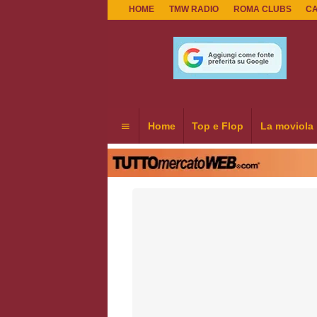
HOME
TMW RADIO
ROMA CLUBS
C
Home
Top e Flop
La moviola