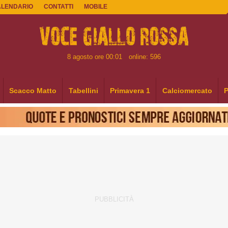
ALENDARIO
CONTATTI
MOBILE
8 agosto ore 00:01
online: 596
Scacco Matto
Tabellini
Primavera 1
Calciomercato
P