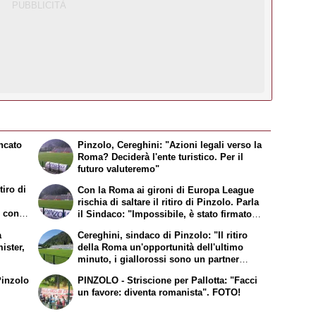
ancato
Pinzolo, Cereghini: "Azioni legali verso la
Roma? Deciderà l'ente turistico. Per il
futuro valuteremo"
iro di
Con la Roma ai gironi di Europa League
rischia di saltare il ritiro di Pinzolo. Parla
 con il
il Sindaco: "Impossibile, è stato firmato
un contratto"
a
Cereghini, sindaco di Pinzolo: "Il ritiro
ister,
della Roma un'opportunità dell'ultimo
minuto, i giallorossi sono un partner
serio ed efficiente"
inzolo
PINZOLO - Striscione per Pallotta: "Facci
un favore: diventa romanista". FOTO!