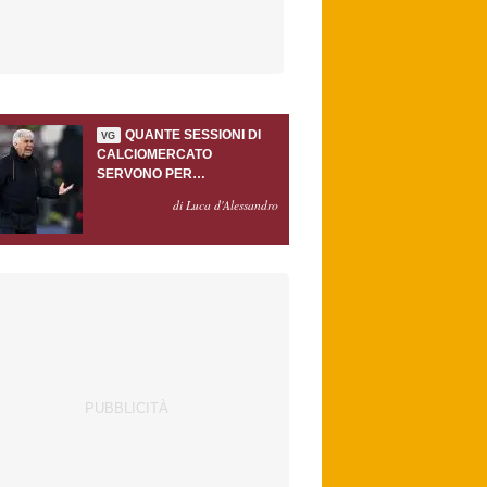
QUANTE SESSIONI DI
VG
CALCIOMERCATO
SERVONO PER
ACCONTENTARE
di Luca d'Alessandro
GASPERINI?