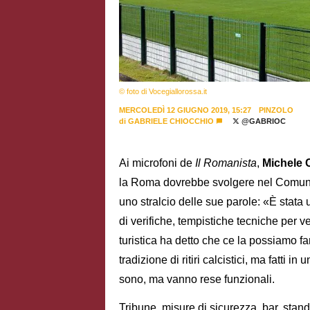
© foto di Vocegiallorossa.it
MERCOLEDÌ 12 GIUGNO 2019, 15:27
PINZOLO
di
GABRIELE CHIOCCHIO
@GABRIOC
Ai microfoni de
Il Romanista
,
Michele
la Roma dovrebbe svolgere nel Comune 
uno stralcio delle sue parole: «È stata
di verifiche, tempistiche tecniche per ve
turistica ha detto che ce la possiamo f
tradizione di ritiri calcistici, ma fatti i
sono, ma vanno rese funzionali.
Tribune, misure di sicurezza, bar, stand,