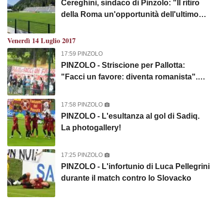
Cereghini, sindaco di Pinzolo: "Il ritiro
della Roma un'opportunità dell'ultimo
minuto, i giallorossi sono un partner
serio ed efficiente"
Venerdì 14 Luglio 2017
17:59 PINZOLO
PINZOLO - Striscione per Pallotta:
"Facci un favore: diventa romanista".
FOTO!
17:58 PINZOLO
PINZOLO - L'esultanza al gol di Sadiq.
La photogallery!
17:25 PINZOLO
PINZOLO - L'infortunio di Luca Pellegrini
durante il match contro lo Slovacko