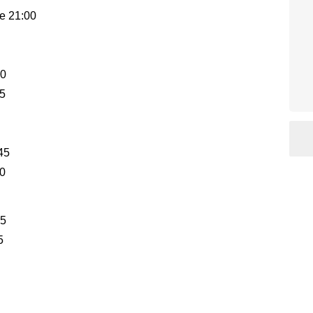
re 21:00
00
45
45
00
45
5