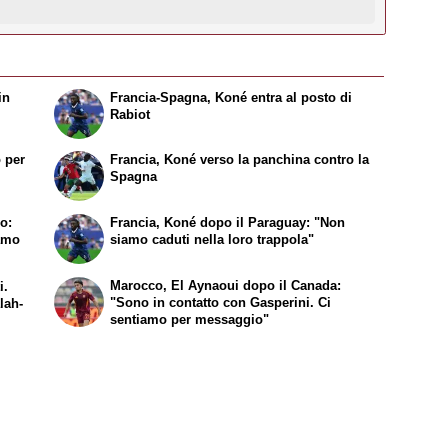
in
Francia-Spagna, Koné entra al posto di
Rabiot
 per
Francia, Koné verso la panchina contro la
Spagna
o:
Francia, Koné dopo il Paraguay: "Non
amo
siamo caduti nella loro trappola"
Marocco, El Aynaoui dopo il Canada:
i.
"Sono in contatto con Gasperini. Ci
lah-
sentiamo per messaggio"