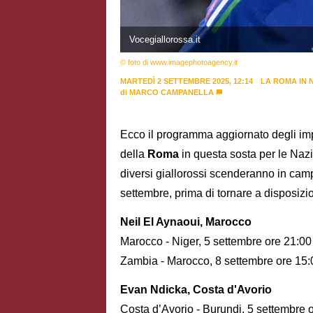
Vocegiallorossa.it
© foto di www.imagephotoagency.it
MARTEDÌ 2 SETTEMBRE 2025, 12:14
LA ROMA IN 
di
MARCO CAMPANELLA
Ecco il programma aggiornato degli impe
della
Roma
in questa sosta per le Nazi
diversi giallorossi scenderanno in campo 
settembre, prima di tornare a disposizi
Neil El Aynaoui, Marocco
Marocco - Niger, 5 settembre ore 21:00
Zambia - Marocco, 8 settembre ore 15:
Evan Ndicka, Costa d'Avorio
Costa d’Avorio - Burundi, 5 settembre 