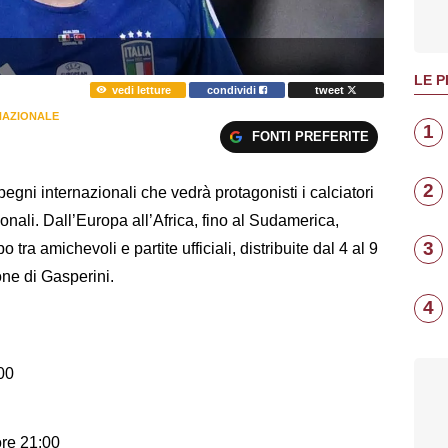
LE P
vedi letture
condividi
tweet
NAZIONALE
1
FONTI PREFERITE
2
gni internazionali che vedrà protagonisti i calciatori
onali. Dall’Europa all’Africa, fino al Sudamerica,
3
tra amichevoli e partite ufficiali, distribuite dal 4 al 9
one di Gasperini.
4
00
ore 21:00