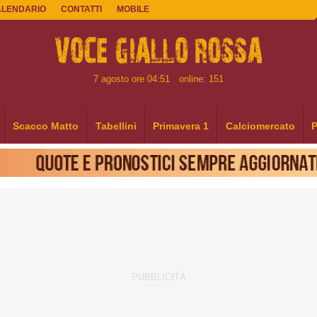
ALENDARIO
CONTATTI
MOBILE
7 agosto ore 04:51
online: 151
Scacco Matto
Tabellini
Primavera 1
Calciomercato
P