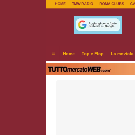
HOME
TMW RADIO
ROMA CLUBS
C
Home
Top e Flop
La moviola