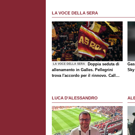
LA VOCE DELLA SERA
Doppia seduta di
Gasp
LA VOCE DELLA SERA
allenamento in Galles. Pellegrini
Sky 
trova l'accordo per il rinnovo. Call
Roma-Milan di mercato. Nusa chiude
al trasferimento. Presentata la maglia
Away
LUCA D'ALESSANDRO
AL