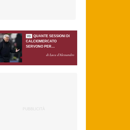
QUANTE SESSIONI DI
VG
CALCIOMERCATO
SERVONO PER
ACCONTENTARE
di Luca d'Alessandro
GASPERINI?