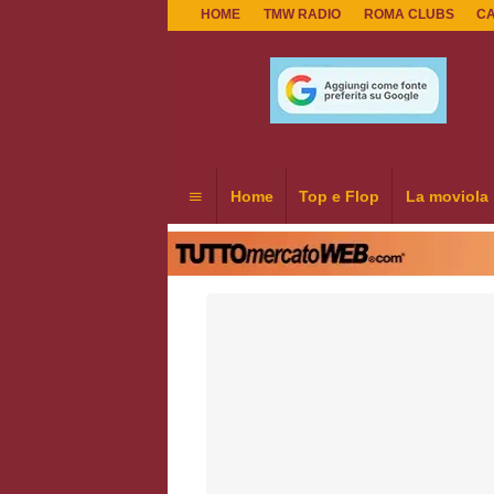
HOME
TMW RADIO
ROMA CLUBS
C
Home
Top e Flop
La moviola