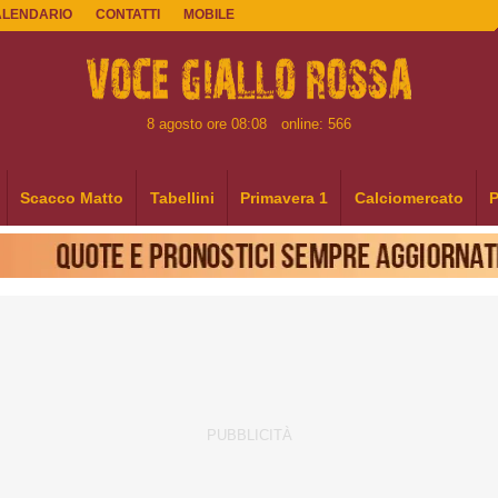
ALENDARIO
CONTATTI
MOBILE
8 agosto ore 08:08
online: 566
Scacco Matto
Tabellini
Primavera 1
Calciomercato
P