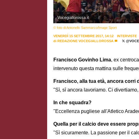
Vocegiallorossa.it
© foto di Antonello Sammarco/Image Sport
VENERDÌ 15 SETTEMBRE 2017, 14:12
INTERVISTE
di
REDAZIONE VOCEGIALLOROSSA
@VOCE
Francisco Govinho Lima
, ex centroc
intervenuto questa mattina sulle frequ
Francisco, alla tua età, ancora corri
"Sì, sì ancora lavoriamo. Ci divertiamo,
In che squadra?
"Eccellenza pugliese all'Atletico Arade
Quella per il calcio deve essere prop
"Sì sicuramente. La passione per il cal