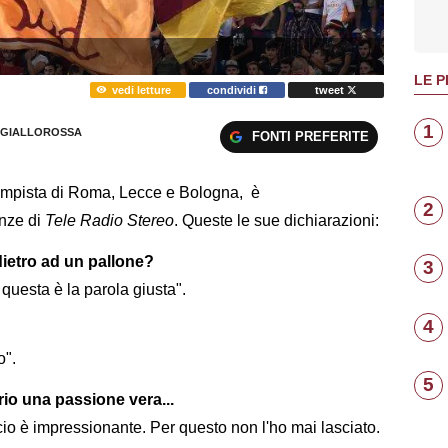
LE P
vedi letture
condividi
tweet
1
GIALLOROSSA
FONTI PREFERITE
ampista di Roma, Lecce e Bologna, è
2
enze di
Tele Radio Stereo
. Queste le sue dichiarazioni:
 dietro ad un pallone?
3
 questa è la parola giusta".
4
o".
5
rio una passione vera...
cio è impressionante. Per questo non l'ho mai lasciato.