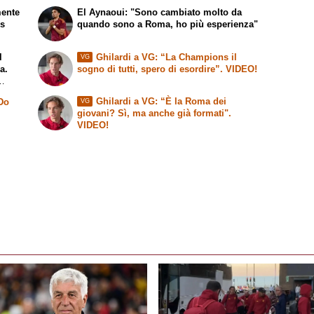
mente
El Aynaoui: "Sono cambiato molto da
ns
quando sono a Roma, ho più esperienza"
l
Ghilardi a VG: “La Champions il
VG
a.
sogno di tutti, spero di esordire”. VIDEO!
Ghilardi a VG: “È la Roma dei
 Do
VG
giovani? Sì, ma anche già formati".
VIDEO!