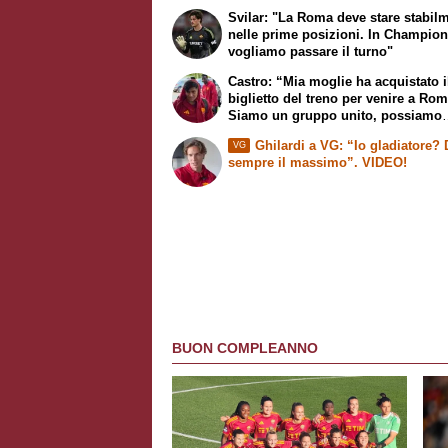
Svilar: "La Roma deve stare stabil
nelle prime posizioni. In Champio
vogliamo passare il turno"
Castro: “Mia moglie ha acquistato i
biglietto del treno per venire a Rom
Siamo un gruppo unito, possiamo
giocarcela con tutti”
Ghilardi a VG: “Io gladiatore?
VG
sempre il massimo”. VIDEO!
BUON COMPLEANNO