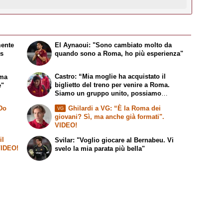
mente
El Aynaoui: "Sono cambiato molto da
ns
quando sono a Roma, ho più esperienza"
Castro: “Mia moglie ha acquistato il
 ma
biglietto del treno per venire a Roma.
e"
Siamo un gruppo unito, possiamo
giocarcela con tutti”
 Do
Ghilardi a VG: “È la Roma dei
VG
giovani? Sì, ma anche già formati".
VIDEO!
il
Svilar: "Voglio giocare al Bernabeu. Vi
 VIDEO!
svelo la mia parata più bella"