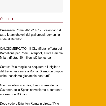
IÙ LETTE
Preseason Roma 2026/2027 - Il calendario di
tutte le amichevoli dei giallorossi: domani la
sfida al Brighton
CALCIOMERCATO - Il City rifiuta l'offerta del
Barcellona per Rodri. Liverpool, arriva Barcola.
Milan, rifiutati 30 milioni più bonus dal
Galatasaray per Leao. Napoli, suggestione
Gabriel Jesus. Fiorentina, ufficiale
Castro: “Mia moglie ha acquistato il biglietto
Mastantuono
del treno per venire a Roma. Siamo un gruppo
unito, possiamo giocarcela con tutti”
Gasp in silenzio a Sky, il retroscena de La
Gazzetta dello Sport: nervosismo e confronto
acceso con D'Amico
Dove vedere Brighton-Roma in diretta TV e