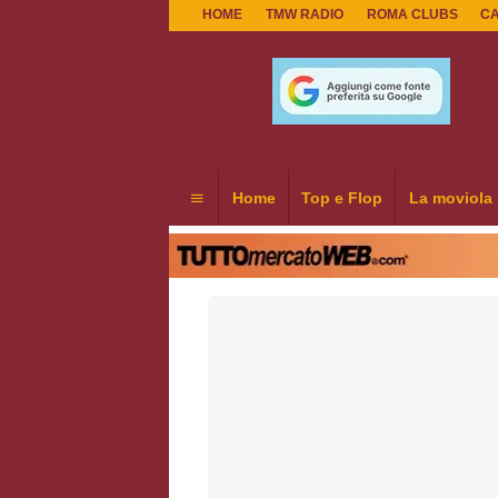
HOME
TMW RADIO
ROMA CLUBS
C
Home
Top e Flop
La moviola