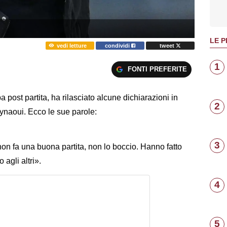
LE P
vedi letture
condividi
tweet
1
FONTI PREFERITE
post partita, ha rilasciato alcune dichiarazioni in
2
ynaoui. Ecco le sue parole:
3
non fa una buona partita, non lo boccio. Hanno fatto
 agli altri».
4
5