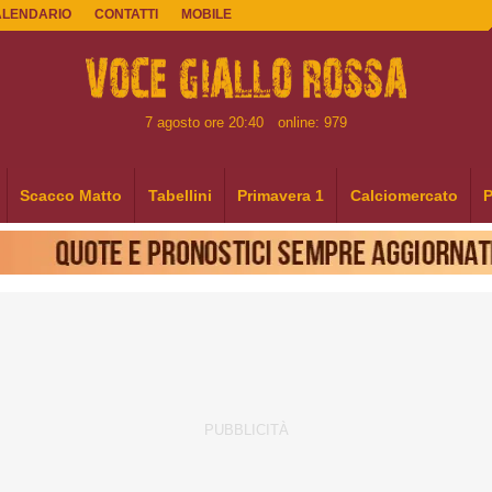
ALENDARIO
CONTATTI
MOBILE
7 agosto ore 20:40
online: 979
Scacco Matto
Tabellini
Primavera 1
Calciomercato
P