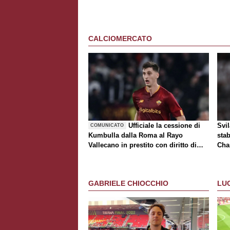
CALCIOMERCATO
Ufficiale la cessione di
Svi
COMUNICATO
Kumbulla dalla Roma al Rayo
stab
Vallecano in prestito con diritto di
Cha
riscatto
tur
GABRIELE CHIOCCHIO
LU