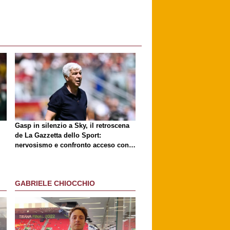
Gasp in silenzio a Sky, il retroscena
de
La Gazzetta dello Sport
:
nervosismo e confronto acceso con
D'Amico
GABRIELE CHIOCCHIO