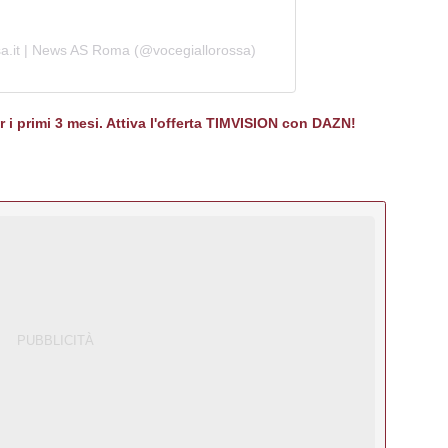
sa.it | News AS Roma (@vocegiallorossa)
er i primi 3 mesi. Attiva l'offerta TIMVISION con DAZN!