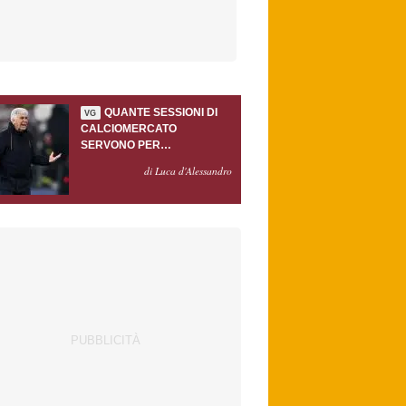
QUANTE SESSIONI DI
VG
CALCIOMERCATO
SERVONO PER
ACCONTENTARE
di Luca d'Alessandro
GASPERINI?