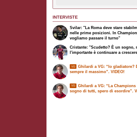
INTERVISTE
Svilar: "La Roma deve stare stabil
nelle prime posizioni. In Champio
vogliamo passare il turno"
Cristante: "Scudetto? È un sogno,
l'importante è continuare a crescer
Ghilardi a VG: “Io gladiatore?
VG
sempre il massimo”. VIDEO!
Ghilardi a VG: “La Champions 
VG
sogno di tutti, spero di esordire”.