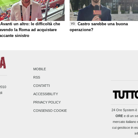
Avanti un altro: le difficoltà che
Castro sarebbe una buona
VG
 avendo la Roma ad acquistare
operazione?
taccante sinistro
MOBILE
RSS
CONTATTI
/2010
di
ACCESSIBILITY
PRIVACY POLICY
24 Ore System
è 
CONSENSO COOKIE
ORE
e di un se
mercato italiano 
cui gestisce in es
in