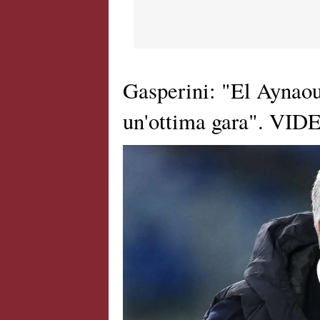
Gasperini: "El Aynaou
un'ottima gara". VID