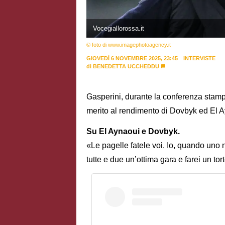
Vocegiallorossa.it
© foto di www.imagephotoagency.it
GIOVEDÌ 6 NOVEMBRE 2025, 23:45
INTERVISTE
di
BENEDETTA UCCHEDDU
Gasperini, durante la conferenza stampa 
merito al rendimento di Dovbyk ed El A
Su El Aynaoui e Dovbyk.
«Le pagelle fatele voi. Io, quando uno 
tutte e due un’ottima gara e farei un torto