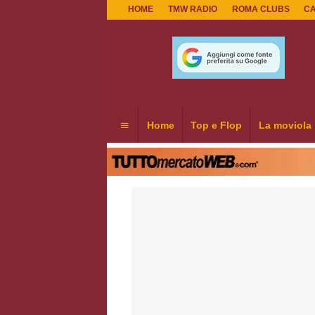
HOME
TMW RADIO
ROMA CLUBS
C
Home
Top e Flop
La moviola