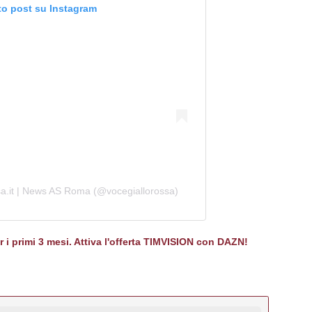
to post su Instagram
sa.it | News AS Roma (@vocegiallorossa)
er i primi 3 mesi. Attiva l'offerta TIMVISION con DAZN!