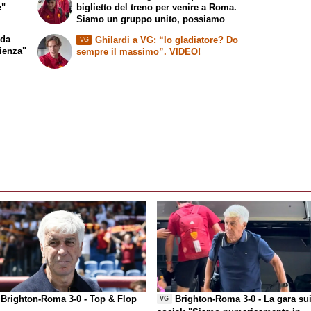
e"
biglietto del treno per venire a Roma.
Siamo un gruppo unito, possiamo
giocarcela con tutti”
 da
Ghilardi a VG: “Io gladiatore? Do
VG
ienza"
sempre il massimo”. VIDEO!
Brighton-Roma 3-0 -
Top & Flop
Brighton-Roma 3-0 - La gara su
VG