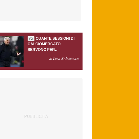
QUANTE SESSIONI DI
VG
CALCIOMERCATO
SERVONO PER
ACCONTENTARE
di Luca d'Alessandro
GASPERINI?