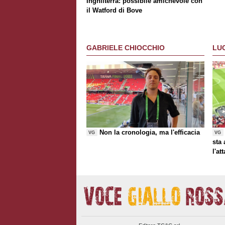
Inghilterra: possibile amichevole con
il Watford di Bove
GABRIELE CHIOCCHIO
LU
Non la cronologia, ma l'efficacia
VG
VG
sta
l'at