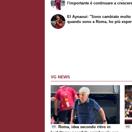
l'importante è continuare a crescer
El Aynaoui: "Sono cambiato molto
quando sono a Roma, ho più esper
VG NEWS
Roma, idea secondo ritiro in
VG
VG