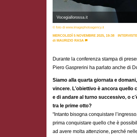
Vocegiallorossa.it
© foto di www.imagephotoagency.it
MERCOLEDÌ 5 NOVEMBRE 2025, 19:38
INTERVIST
di
MAURIZIO RASA
Durante la conferenza stampa di presen
Piero Gasprerini
ha parlato anche di D
Siamo alla quarta giornata e domani, vi
vincere. L’obiettivo è ancora quello ch
e di andare al turno successivo, o c
tra le prime otto?
“Intanto bisogna conquistare l’ingress
prima conquistare quello che è possibil
ad avere molta attenzione, perché nell