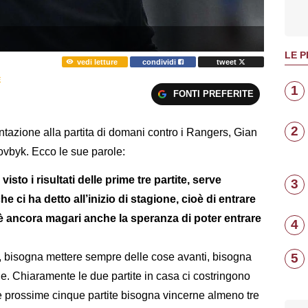
LE P
vedi letture
condividi
tweet
E
1
FONTI PREFERITE
2
tazione alla partita di domani contro i Rangers, Gian
ovbyk. Ecco le sue parole:
sto i risultati delle prime tre partite, serve
3
e ci ha detto all’inizio di stagione, cioè di entrare
’è ancora magari anche la speranza di poter entrare
4
5
o, bisogna mettere sempre delle cose avanti, bisogna
e. Chiaramente le due partite in casa ci costringono
e prossime cinque partite bisogna vincerne almeno tre