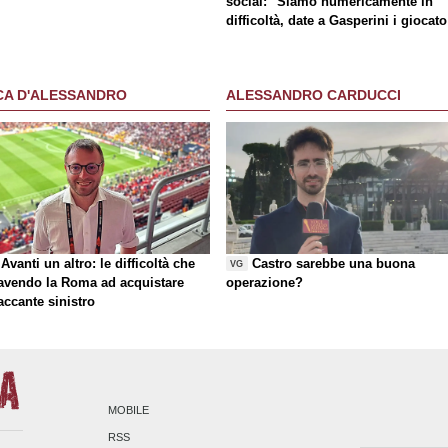
social
: "Siamo numericamente in
difficoltà, date a Gasperini i giocato
che chiede"
CA D'ALESSANDRO
ALESSANDRO CARDUCCI
Avanti un altro: le difficoltà che
Castro sarebbe una buona
VG
 avendo la Roma ad acquistare
operazione?
taccante sinistro
MOBILE
RSS