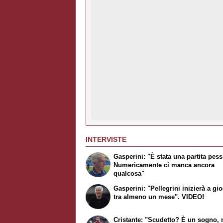
INTERVISTE
Gasperini: "È stata una partita pes
Numericamente ci manca ancora
qualcosa"
Gasperini: "Pellegrini inizierà a gi
tra almeno un mese". VIDEO!
Cristante: "Scudetto? È un sogno,