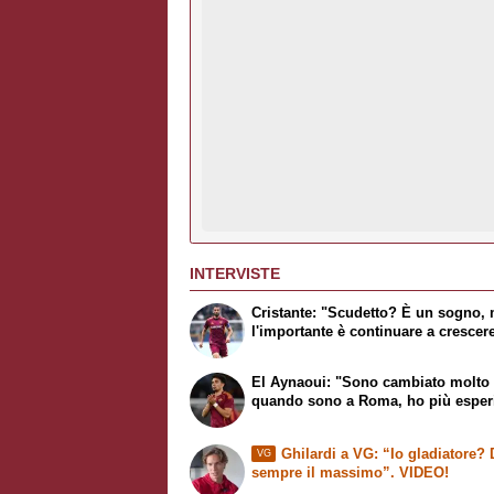
INTERVISTE
Cristante: "Scudetto? È un sogno,
l'importante è continuare a crescer
El Aynaoui: "Sono cambiato molto
quando sono a Roma, ho più esper
Ghilardi a VG: “Io gladiatore?
VG
sempre il massimo”. VIDEO!