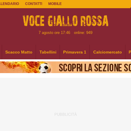
ALENDARIO
CONTATTI
MOBILE
7 agosto ore 17:46
online: 949
Scacco Matto
Tabellini
Primavera 1
Calciomercato
P