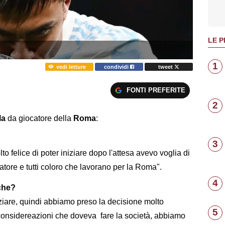
LE P
1
vedi letture
condividi
tweet
FONTI PREFERITE
2
la
da giocatore della
Roma
:
3
o felice di poter iniziare dopo l'attesa avevo voglia di
atore e tutti coloro che lavorano per la Roma".
4
che?
iziare, quindi abbiamo preso la decisione molto
5
e considereazioni che doveva fare la società, abbiamo