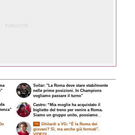
 ma
Svilar: "La Roma deve stare stabilmente
e"
nelle prime posizioni. In Champions
vogliamo passare il turno"
 da
Castro: “Mia moglie ha acquistato il
ienza"
biglietto del treno per venire a Roma.
Siamo un gruppo unito, possiamo
giocarcela con tutti”
 Do
Ghilardi a VG: “È la Roma dei
VG
giovani? Sì, ma anche già formati".
VIDEO!