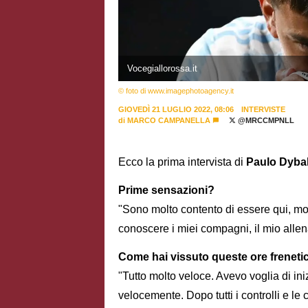
Vocegiallorossa.it
© foto di www.imagephotoagency.it
GIOVEDÌ 21 LUGLIO 2022, 08:06
INTERVISTE
di
MARCO CAMPANELLA
@MRCCMPNLL
Ecco la prima intervista di
Paulo Dyba
Prime sensazioni?
"Sono molto contento di essere qui, molt
conoscere i miei compagni, il mio allen
Come hai vissuto queste ore freneti
"Tutto molto veloce. Avevo voglia di in
velocemente. Dopo tutti i controlli e l