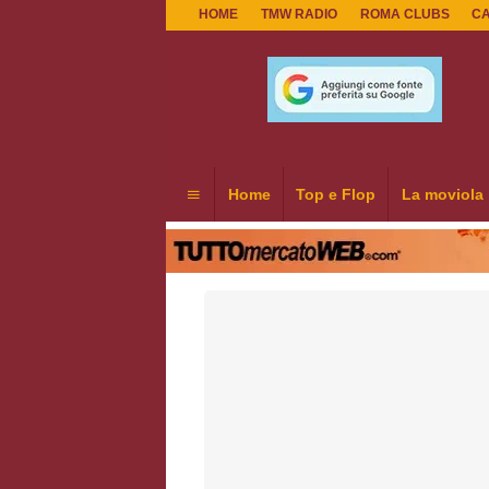
HOME
TMW RADIO
ROMA CLUBS
C
Home
Top e Flop
La moviola