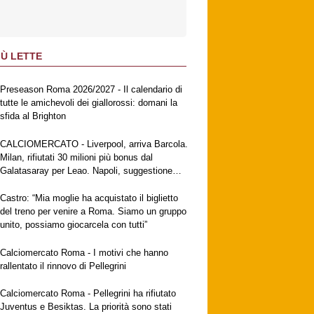
IÙ LETTE
Preseason Roma 2026/2027 - Il calendario di
tutte le amichevoli dei giallorossi: domani la
sfida al Brighton
CALCIOMERCATO - Liverpool, arriva Barcola.
Milan, rifiutati 30 milioni più bonus dal
Galatasaray per Leao. Napoli, suggestione
Gabriel Jesus. Fiorentina, ufficiale
Mastantuono
Castro: “Mia moglie ha acquistato il biglietto
del treno per venire a Roma. Siamo un gruppo
unito, possiamo giocarcela con tutti”
Calciomercato Roma - I motivi che hanno
rallentato il rinnovo di Pellegrini
Calciomercato Roma - Pellegrini ha rifiutato
Juventus e Besiktas. La priorità sono stati