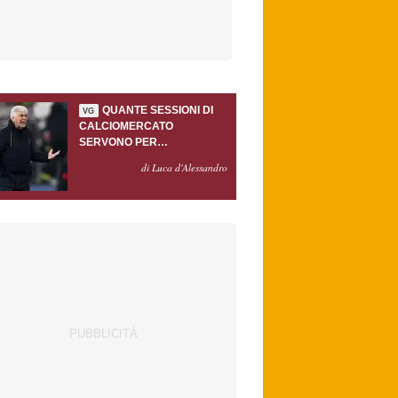
QUANTE SESSIONI DI
VG
CALCIOMERCATO
SERVONO PER
ACCONTENTARE
di Luca d'Alessandro
GASPERINI?