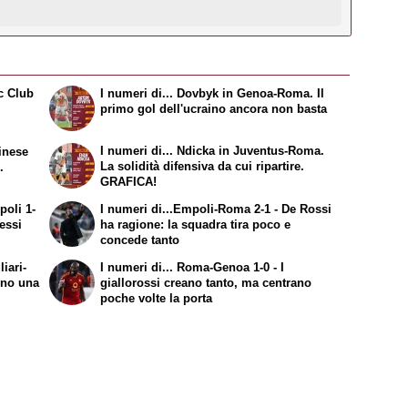
c Club
I numeri di... Dovbyk in Genoa-Roma. Il
primo gol dell'ucraino ancora non basta
I numeri di... Ndicka in Juventus-Roma.
inese
La solidità difensiva da cui ripartire.
.
GRAFICA!
poli 1-
I numeri di
...Empoli-Roma 2-1 - De Rossi
essi
ha ragione: la squadra tira poco e
concede tanto
iari-
I numeri di
... Roma-Genoa 1-0 - I
ono una
giallorossi creano tanto, ma centrano
poche volte la porta