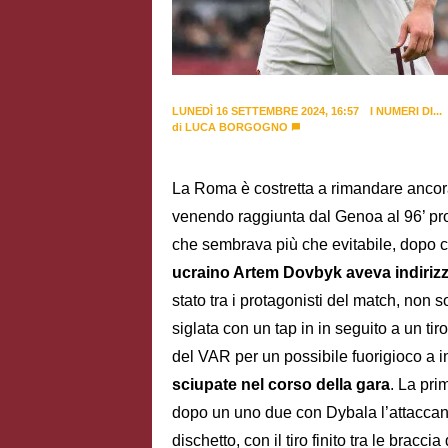
LUNEDÌ 16 SETTEMBRE 2024, 16:57
I NUMERI DI...
di
LUCA BORGOGNO
La Roma è costretta a rimandare ancora
venendo raggiunta dal Genoa al 96’ pro
che sembrava più che evitabile, dopo 
ucraino Artem Dovbyk aveva indirizza
stato tra i protagonisti del match, non 
siglata con un tap in in seguito a un ti
del VAR per un possibile fuorigioco a 
sciupate nel corso della gara
. La pri
dopo un uno due con Dybala l’attaccant
dischetto, con il tiro finito tra le bracci