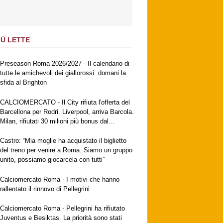
IÙ LETTE
Preseason Roma 2026/2027 - Il calendario di
tutte le amichevoli dei giallorossi: domani la
sfida al Brighton
CALCIOMERCATO - Il City rifiuta l'offerta del
Barcellona per Rodri. Liverpool, arriva Barcola.
Milan, rifiutati 30 milioni più bonus dal
Galatasaray per Leao. Napoli, suggestione
Gabriel Jesus. Fiorentina, ufficiale
Castro: “Mia moglie ha acquistato il biglietto
Mastantuono
del treno per venire a Roma. Siamo un gruppo
unito, possiamo giocarcela con tutti”
Calciomercato Roma - I motivi che hanno
rallentato il rinnovo di Pellegrini
Calciomercato Roma - Pellegrini ha rifiutato
Juventus e Besiktas. La priorità sono stati