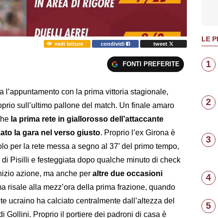
LE P
vedi letture
condividi
tweet
1
FONTI PREFERITE
 l’appuntamento con la prima vittoria stagionale,
2
prio sull’ultimo pallone del match. Un finale amaro
che
la prima rete in giallorosso dell’attaccante
to la gara nel verso giusto
. Proprio l’ex Girona è
3
solo per la rete messa a segno al 37’ del primo tempo,
ro di Pisilli e festeggiata dopo qualche minuto di check
inizio azione, ma anche per
altre due occasioni
4
ma risale alla mezz’ora della prima frazione, quando
e ucraino ha calciato centralmente dall’altezza del
5
a di Gollini. Proprio il portiere dei padroni di casa è