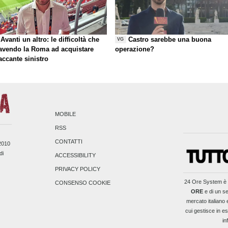
Avanti un altro: le difficoltà che
Castro sarebbe una buona
VG
 avendo la Roma ad acquistare
operazione?
taccante sinistro
MOBILE
RSS
CONTATTI
/2010
di
ACCESSIBILITY
PRIVACY POLICY
24 Ore System
è 
CONSENSO COOKIE
ORE
e di un se
mercato italiano 
cui gestisce in es
in