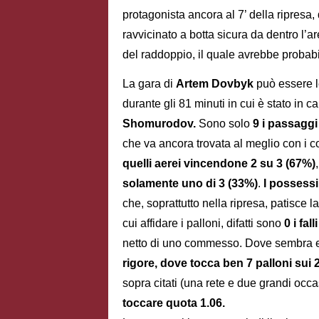
protagonista ancora al 7’ della ripres
ravvicinato a botta sicura da dentro l’a
del raddoppio, il quale avrebbe probab
La gara di
Artem Dovbyk
può essere le
durante gli 81 minuti in cui è stato in 
Shomurodov.
Sono solo
9 i passaggi
che va ancora trovata al meglio con i 
quelli aerei vincendone 2 su 3 (67%)
solamente uno di 3 (33%)
.
I possessi
che, soprattutto nella ripresa, patisce
cui affidare i palloni, difatti sono
0 i fal
netto di uno commesso. Dove sembra e
rigore, dove tocca ben 7 palloni sui 
sopra citati (una rete e due grandi occa
toccare quota 1.06.