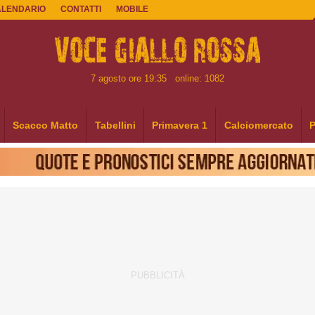
ALENDARIO
CONTATTI
MOBILE
7 agosto ore 19:35
online: 1082
Scacco Matto
Tabellini
Primavera 1
Calciomercato
P