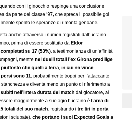
a, quando con il ginocchio respinge una conclusione
rea da parte del classe ‘97, che spreca il possibile gol
ilmente spento le speranze di rimonta genoane.
tta anche attraverso i numeri registrati dall’ucraino
campo, prima di essere sostituito da
Eldor
 completati su 17 (53%)
, a testimonianza di un’affinità
compagni, mentre
nei duelli totali l’ex Girona predilige
,
piuttosto che quelli a terra, in cui ne vince
 persi sono 11
, probabilmente troppi per l’attaccante
 la stanchezza e diventa meno un punto di riferimento a
li subiti nell’intera durata del match
dal giocatore, al
ssere maggiormente a suo agio l’ucraino è
l’area di
25 totali del suo match
, registrando i
tre tiri in porta
sioni sciupate),
che portano i suoi Expected Goals a