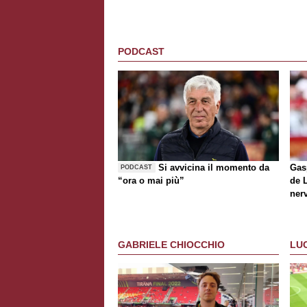
PODCAST
Si avvicina il momento da
Gasp
PODCAST
“ora o mai più”
de
ner
D'A
GABRIELE CHIOCCHIO
LU