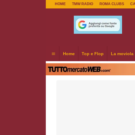
HOME
TMW RADIO
ROMA CLUBS
C
Home
Top e Flop
La moviola