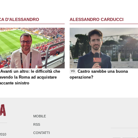
che chiede"
CA D'ALESSANDRO
ALESSANDRO CARDUCCI
Avanti un altro: le difficoltà che
Castro sarebbe una buona
VG
 avendo la Roma ad acquistare
operazione?
taccante sinistro
MOBILE
RSS
CONTATTI
/2010