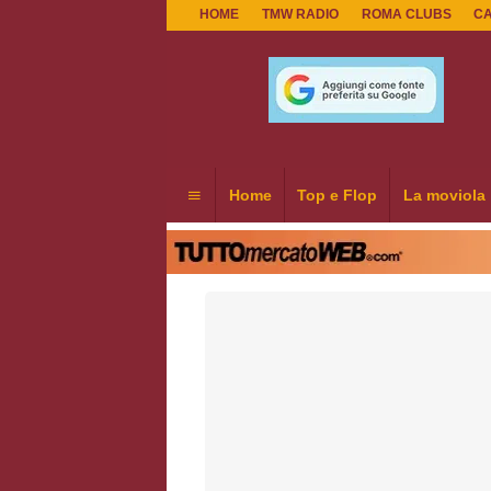
HOME
TMW RADIO
ROMA CLUBS
C
Home
Top e Flop
La moviola