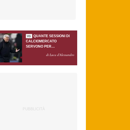
QUANTE SESSIONI DI
VG
CALCIOMERCATO
SERVONO PER
ACCONTENTARE
di Luca d'Alessandro
GASPERINI?