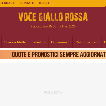
ALENDARIO
CONTATTI
MOBILE
9 agosto ore 15:08
online: 1026
Scacco Matto
Tabellini
Primavera 1
Calciomercato
P