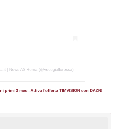
sa.it | News AS Roma (@vocegiallorossa)
er i primi 3 mesi. Attiva l'offerta TIMVISION con DAZN!