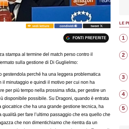
LE P
vedi letture
condividi
tweet
1
FONTI PREFERITE
2
za stampa al termine del match perso contro il
ffermato sulla gestione di Di Guglielmo:
o gestendola perché ha una leggera problematica
3
 il minutaggio e quindi il motivo per cui non ha
are per più tempo nella prossima sfida, per gestire un
4
iù disponibile possibile. Su Dragoni, quando è entrata
na giocatrice che ha una grande gestione tecnica, ha
5
la qualità per fare l’ultimo passaggio che era quello che
agazza che non dimentichiamo che rientra da un