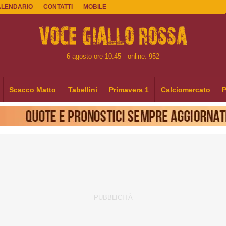
ALENDARIO
CONTATTI
MOBILE
6 agosto ore 10:45
online: 952
Scacco Matto
Tabellini
Primavera 1
Calciomercato
P