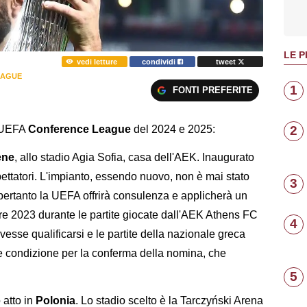
LE P
vedi letture
condividi
tweet
EAGUE
1
FONTI PREFERITE
2
i UEFA
Conference League
del 2024 e 2025:
ene
, allo stadio Agia Sofia, casa dell'AEK. Inaugurato
ettatori. L'impianto, essendo nuovo, non è mai stato
3
 pertanto la UEFA offrirà consulenza e applicherà un
e 2023 durante le partite giocate dall'AEK Athens FC
4
sse qualificarsi e le partite della nazionale greca
 condizione per la conferma della nomina, che
5
 atto in
Polonia
. Lo stadio scelto è la Tarczyński Arena