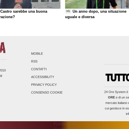
Castro sarebbe una buona
Un anno dopo, una situazione
VG
razione?
uguale e diversa
MOBILE
RSS
CONTATTI
/2010
di
ACCESSIBILITY
PRIVACY POLICY
24 Ore System
è 
CONSENSO COOKIE
ORE
e di un se
mercato italiano 
cui gestisce in es
in