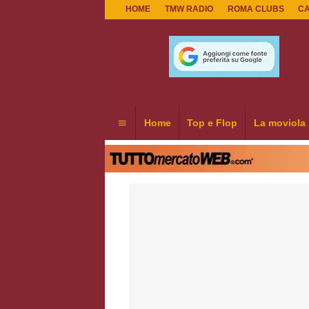
HOME
TMW RADIO
ROMA CLUBS
C
Home
Top e Flop
La moviola