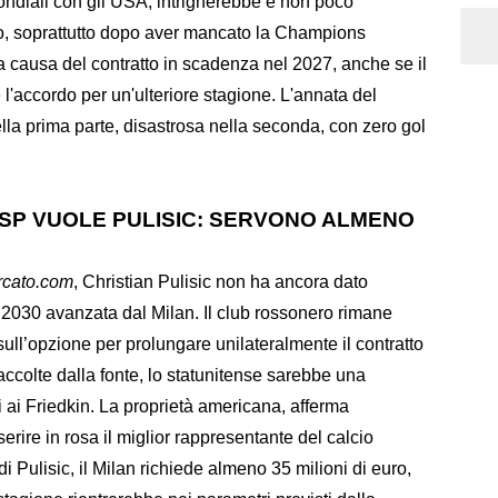
ondiali con gli USA, intrigherebbe e non poco
o, soprattutto dopo aver mancato la Champions
 causa del contratto in scadenza nel 2027, anche se il
l'accordo per un'ulteriore stagione. L'annata del
ella prima parte, disastrosa nella seconda, con zero gol
SP VUOLE PULISIC: SERVONO ALMENO
rcato.com
, Christian Pulisic non ha ancora dato
al 2030 avanzata dal Milan. Il club rossonero rimane
ll’opzione per prolungare unilateralmente il contratto
accolte dalla fonte, lo statunitense sarebbe una
i ai Friedkin. La proprietà americana, afferma
serire in rosa il miglior rappresentante del calcio
di Pulisic, il Milan richiede almeno 35 milioni di euro,