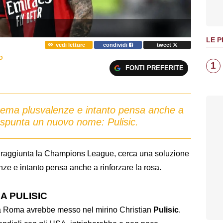
LE P
vedi letture
condividi
tweet
O
1
FONTI PREFERITE
 tema plusvalenze e intanto pensa anche a
o spunta un nuovo nome: Pulisic.
, raggiunta la Champions League, cerca una soluzione
nze e intanto pensa anche a rinforzare la rosa.
A PULISIC
la Roma avrebbe messo nel mirino Christian
Pulisic
.