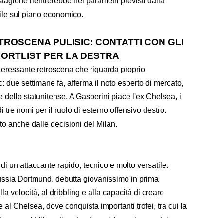
 stagione rientrerebbe nei parametri previsti dalla
le sul piano economico.
ROSCENA PULISIC: CONTATTI CON GLI
HORTLIST PER LA DESTRA
nteressante retroscena che riguarda proprio
: due settimane fa, afferma il noto esperto di mercato,
nte dello statunitense. A Gasperini piace l'ex Chelsea, il
di tre nomi per il ruolo di esterno offensivo destro.
to anche dalle decisioni del Milan.
 di un attaccante rapido, tecnico e molto versatile.
russia Dortmund, debutta giovanissimo in prima
la velocità, al dribbling e alla capacità di creare
e al Chelsea, dove conquista importanti trofei, tra cui la