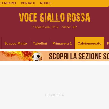
ALENDARIO
CONTATTI
MOBILE
7 agosto ore 01:19
online: 302
Scacco Matto
Tabellini
Primavera 1
Calciomercato
P