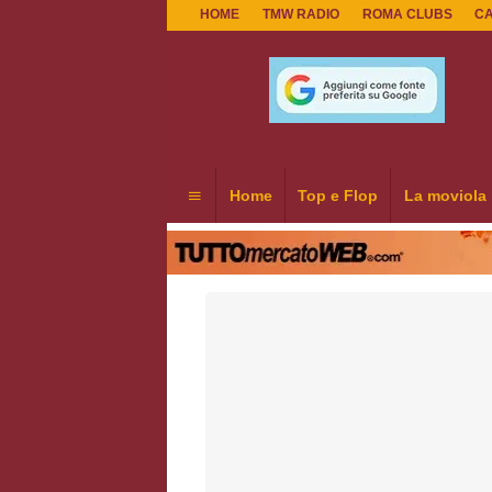
HOME
TMW RADIO
ROMA CLUBS
C
Home
Top e Flop
La moviola