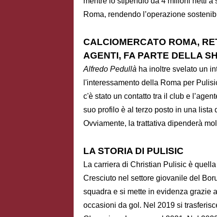
mentre lo stipendio da 4 milioni netti a
Roma, rendendo l’operazione sostenibi
CALCIOMERCATO ROMA, RET
AGENTI, FA PARTE DELLA S
Alfredo Pedullà
ha inoltre svelato un i
l'interessamento della Roma per Pulisic
c'è stato un contatto tra il club e l’age
suo profilo è al terzo posto in una lista 
Ovviamente, la trattativa dipenderà mol
LA STORIA DI PULISIC
La carriera di Christian Pulisic è quella
Cresciuto nel settore giovanile del Bo
squadra e si mette in evidenza grazie al
occasioni da gol. Nel 2019 si trasferisc