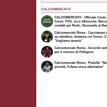
CALCIOMERCATO
CALCIOMERCATO - Ufficiale Couto 
Como. PSG, ecco Akliouche. Barce
contatti per Rodri. Diomande al Rea
Madrid. Fiorentina, Mastantuono ar
Calciomercato Roma - Cacciamani 
a Firenze
un obiettivo: distanza col Torino. C
"Vogliamo tenerlo"
Calciomercato Roma - Accordo ver
per il rinnovo di Pellegrini
Calciomercato Roma - Pedullà: "Nu
priorità, Fofana unica alternativa"