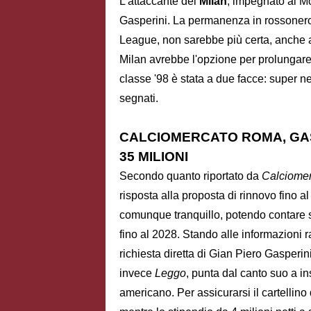
L'attaccante del
Milan
, impegnato ai M
Gasperini. La permanenza in rossoner
League, non sarebbe più certa, anche a
Milan avrebbe l'opzione per prolungare 
classe '98 è stata a due facce: super n
segnati.
CALCIOMERCATO ROMA, GA
35 MILIONI
Secondo quanto riportato da
Calciome
risposta alla proposta di rinnovo fino 
comunque tranquillo, potendo contare su
fino al 2028. Stando alle informazioni r
richiesta diretta di Gian Piero Gasperin
invece
Leggo
, punta dal canto suo a in
americano. Per assicurarsi il cartellino 