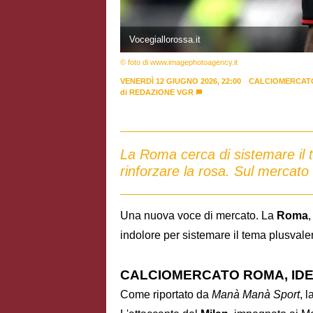
Vocegiallorossa.it
© foto di www.imagephotoagency.it
VENERDÌ 12 GIUGNO 2026, 22:00
CALCIOMERCAT
di
REDAZIONE VGR
La Roma cerca di sistemare il
rinforzare la rosa. Sul mercat
Una nuova voce di mercato. La
Roma
indolore per sistemare il tema plusvale
CALCIOMERCATO ROMA, IDE
Come riportato da
Manà Manà Sport
, 