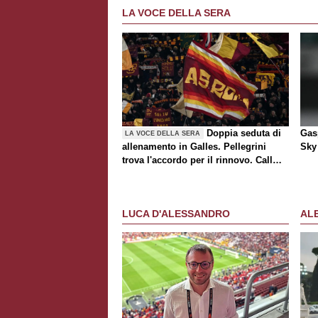
LA VOCE DELLA SERA
Doppia seduta di
Gasp
LA VOCE DELLA SERA
allenamento in Galles. Pellegrini
Sky 
trova l'accordo per il rinnovo. Call
Roma-Milan di mercato. Nusa chiude
al trasferimento. Presentata la maglia
Away
LUCA D'ALESSANDRO
AL