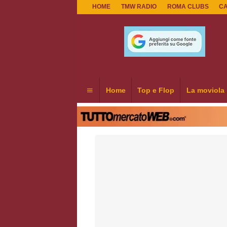
HOME
TMW RADIO
ROMA CLUBS
C
Home
Top e Flop
La moviola