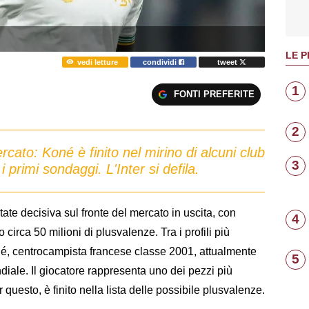
LE P
vedi letture
condividi
tweet
1
FONTI PREFERITE
2
cato: Koné è finito nel mirino di alcuni club
3
 primi sondaggi. L'Inter si defila.
ate decisiva sul fronte del mercato in uscita, con
4
o circa 50 milioni di plusvalenze. Tra i profili più
né, centrocampista francese classe 2001, attualmente
5
iale. Il giocatore rappresenta uno dei pezzi più
 questo, è finito nella lista delle possibile plusvalenze.