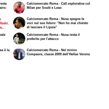
resta
Calciomercato Roma - Call esplorativa col
airo:
Milan per Soulé e Leao
Calciomercato Roma - Nusa spegne le
o
voci sul suo futuro: "Non ho mai chiesto
Rodri.
di lasciare il Lipsia"
a,
lan, no
bale
Calciomercato Roma - Nusa resta il
preferito per l'attacco
sa è la
Calciomercato Roma - Nel mirino
Compaore, classe 2009 dell’Hellas Verona