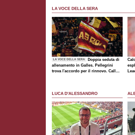
LA VOCE DELLA SERA
Doppia seduta di
Cal
LA VOCE DELLA SERA
allenamento in Galles. Pellegrini
espl
trova l'accordo per il rinnovo. Call
Lea
Roma-Milan di mercato. Nusa chiude
al trasferimento. Presentata la maglia
Away
LUCA D'ALESSANDRO
AL