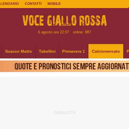
ALENDARIO
CONTATTI
MOBILE
6 agosto ore 22:07
online: 887
Scacco Matto
Tabellini
Primavera 1
Calciomercato
P