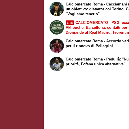
Calciomercato Roma - Cacciamani 
un obiettivo: distanza col Torino. C
"Vogliamo tenerlo"
CALCIOMERCATO - PSG, ecc
LIVE
Akliouche. Barcellona, contatti per 
Diomande al Real Madrid. Fiorentin
Mastantuono arrivato a Firenze. Mi
Calciomercato Roma - Accordo ver
al Galatasaray per Leao
per il rinnovo di Pellegrini
Calciomercato Roma - Pedullà: "Nu
priorità, Fofana unica alternativa"