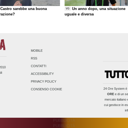
Castro sarebbe una buona
Un anno dopo, una situazione
VG
razione?
uguale e diversa
MOBILE
RSS
CONTATTI
/2010
di
ACCESSIBILITY
PRIVACY POLICY
24 Ore System
è 
CONSENSO COOKIE
ORE
e di un se
mercato italiano 
cui gestisce in es
in