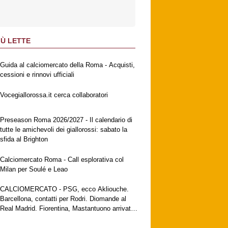
IÙ LETTE
Guida al calciomercato della Roma - Acquisti,
cessioni e rinnovi ufficiali
Vocegiallorossa.it cerca collaboratori
Preseason Roma 2026/2027 - Il calendario di
tutte le amichevoli dei giallorossi: sabato la
sfida al Brighton
Calciomercato Roma - Call esplorativa col
Milan per Soulé e Leao
CALCIOMERCATO - PSG, ecco Akliouche.
Barcellona, contatti per Rodri. Diomande al
Real Madrid. Fiorentina, Mastantuono arrivato
a Firenze. Milan, no al Galatasaray per Leao