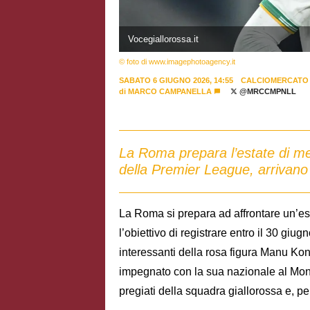
Vocegiallorossa.it
© foto di www.imagephotoagency.it
SABATO 6 GIUGNO 2026, 14:55
CALCIOMERCATO
di
MARCO CAMPANELLA
@MRCCMPNLL
La Roma prepara l’estate di mer
della Premier League, arrivano i
La Roma si prepara ad affrontare un’est
l’obiettivo di registrare entro il 30 giugn
interessanti della rosa figura Manu Ko
impegnato con la sua nazionale al Mond
pregiati della squadra giallorossa e, per