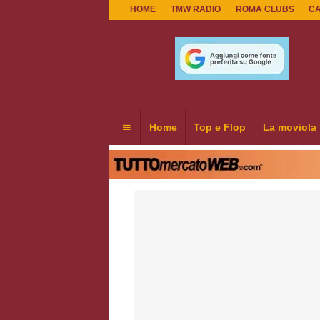
HOME
TMW RADIO
ROMA CLUBS
C
Home
Top e Flop
La moviola