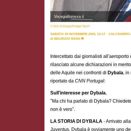
Vocegiallorossa.it
© foto di Imago/Image Sport
SABATO 29 NOVEMBRE 2025, 12:17
CALCIOMERC
di
MAURIZIO RASA
Intercettato dai giornalisti all'aeroport
rilasciato alcune dichiarazioni in merit
delle Aquile nei confronti di
Dybala
, i
riportato da
CNN Portugal
:
Sull'interesse per Dybala.
"Ma chi ha parlato di Dybala? Chiedete
non è vero".
LA STORIA DI DYBALA
- Arrivato all
Juventus, Dybala è ovviamente uno dei l