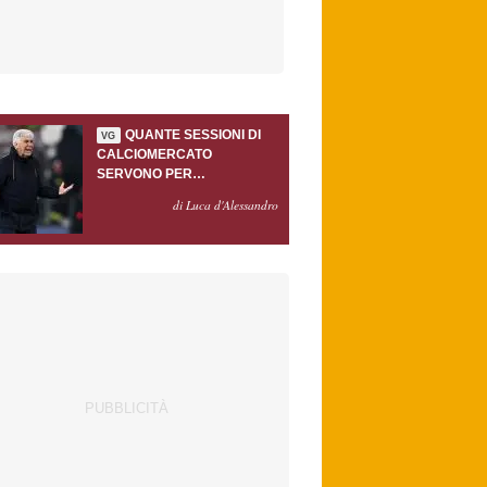
QUANTE SESSIONI DI
VG
CALCIOMERCATO
SERVONO PER
ACCONTENTARE
di Luca d'Alessandro
GASPERINI?