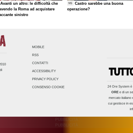
Avanti un altro: le difficoltà che
Castro sarebbe una buona
VG
 avendo la Roma ad acquistare
operazione?
taccante sinistro
MOBILE
RSS
CONTATTI
/2010
di
ACCESSIBILITY
PRIVACY POLICY
24 Ore System
è 
CONSENSO COOKIE
ORE
e di un se
mercato italiano 
cui gestisce in es
in