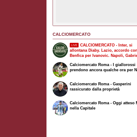
CALCIOMERCATO
CALCIOMERCATO - Inter, si
LIVE
allontana Diaby. Lazio, accordo con
Benfica per Ivanovic. Napoli, Gabri
Jesus resta il sogno per l’attacco.
Calciomercato Roma - I giallorossi 
Juventus, accelera per Zirkzee
prendono ancora qualche ora per 
Calciomercato Roma - Gasperini
rassicurato dalla proprietà
Calciomercato Roma - Oggi atteso 
nella Capitale