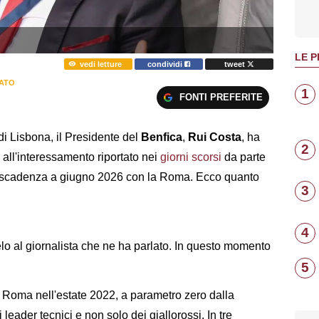
LE P
vedi letture
condividi
tweet
ATO
1
FONTI PREFERITE
o di Lisbona, il Presidente del
Benfica
,
Rui Costa
, ha
2
o all'interessamento riportato nei
giorni scorsi
da parte
n scadenza a giugno 2026 con la Roma. Ecco quanto
3
4
lo al giornalista che ne ha parlato. In questo momento
5
a Roma nell'estate 2022, a parametro zero dalla
eader tecnici e non solo dei giallorossi. In tre