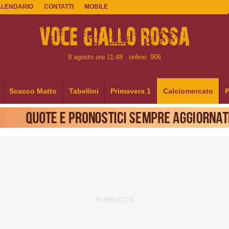
ALENDARIO
CONTATTI
MOBILE
8 agosto ore 11:48
online: 906
Scacco Matto
Tabellini
Primavera 1
Calciomercato
P