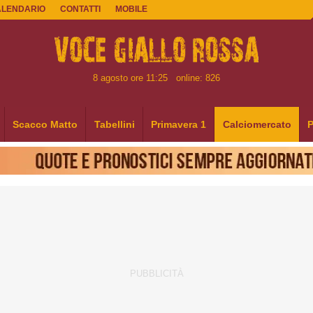
ALENDARIO
CONTATTI
MOBILE
8 agosto ore 11:25
online: 826
Scacco Matto
Tabellini
Primavera 1
Calciomercato
P