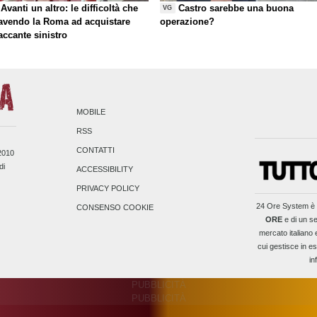
Avanti un altro: le difficoltà che
Castro sarebbe una buona
VG
 avendo la Roma ad acquistare
operazione?
taccante sinistro
MOBILE
RSS
CONTATTI
/2010
di
ACCESSIBILITY
PRIVACY POLICY
24 Ore System
è 
CONSENSO COOKIE
ORE
e di un se
mercato italiano 
cui gestisce in es
in