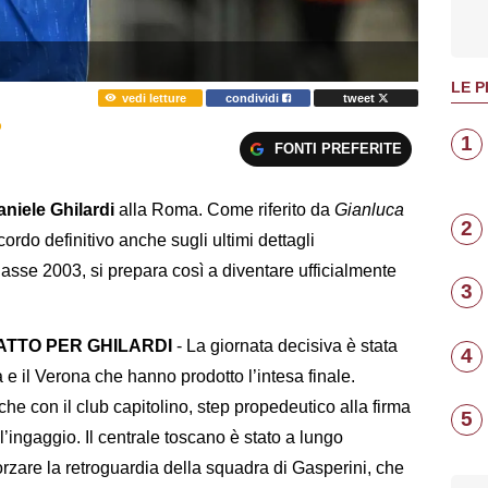
LE P
vedi letture
condividi
tweet
O
1
FONTI PREFERITE
aniele
Ghilardi
alla Roma. Come riferito da
Gianluca
2
cordo definitivo anche sugli ultimi dettagli
lasse 2003, si prepara così a diventare ufficialmente
3
ATTO PER GHILARDI
- La giornata decisiva è stata
4
a e il Verona che hanno prodotto l’intesa finale.
he con il club capitolino, step propedeutico alla firma
5
ll’ingaggio. Il centrale toscano è stato a lungo
orzare la retroguardia della squadra di Gasperini, che