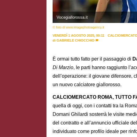
Vocegiallorossa.it
© foto di www.imagephotoagency.it
VENERDÌ 1 AGOSTO 2025, 00:11
CALCIOMERCAT
di
GABRIELE CHIOCCHIO
È ormai tutto fatto per il passaggio di
D
Di Marzio
, le parti hanno raggiunto l’ac
dell’operazione: il giovane difensore, c
un nuovo calciatore giallorosso.
CALCIOMERCATO ROMA, TUTTO F
quella di oggi, con i contatti tra la Rom
Domani Ghilardi sosterrà le visite medic
del contratto e all’annuncio ufficiale de
individuato come profilo ideale per rinf