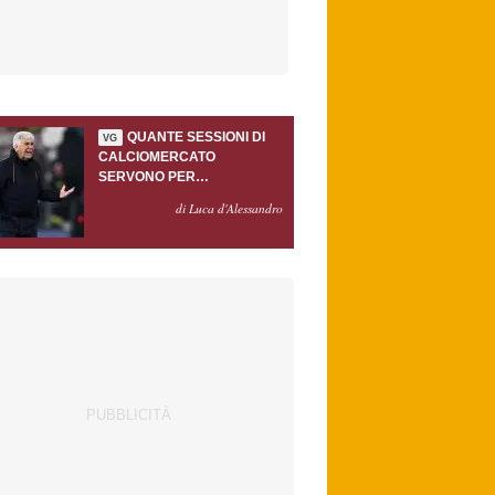
QUANTE SESSIONI DI
VG
CALCIOMERCATO
SERVONO PER
ACCONTENTARE
di Luca d'Alessandro
GASPERINI?