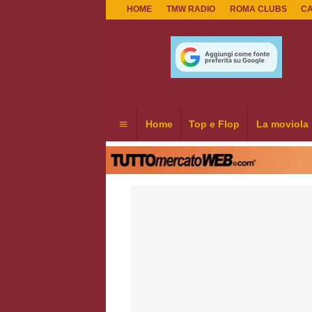
HOME
TMW RADIO
ROMA CLUBS
C
Home
Top e Flop
La moviola