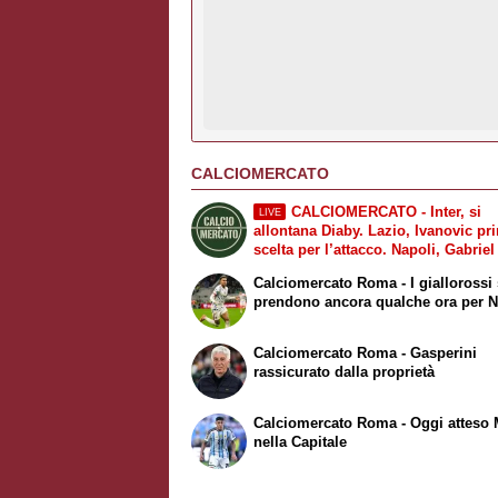
CALCIOMERCATO
CALCIOMERCATO - Inter, si
LIVE
allontana Diaby. Lazio, Ivanovic pr
scelta per l’attacco. Napoli, Gabrie
resta il sogno per l’attacco. Juvent
Calciomercato Roma - I giallorossi 
accelera per Zirkzee
prendono ancora qualche ora per 
Calciomercato Roma - Gasperini
rassicurato dalla proprietà
Calciomercato Roma - Oggi atteso 
nella Capitale