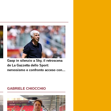
Gasp in silenzio a Sky, il retroscena
de
La Gazzetta dello Sport
:
nervosismo e confronto acceso con
D'Amico
GABRIELE CHIOCCHIO