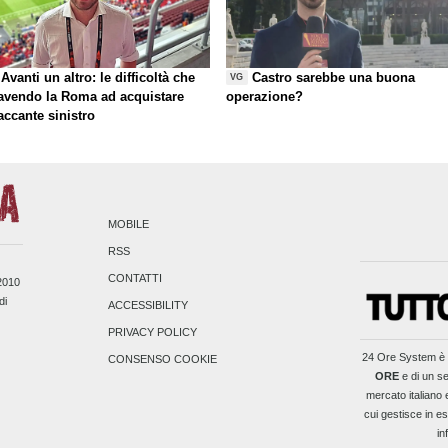
Avanti un altro: le difficoltà che
Castro sarebbe una buona
VG
 avendo la Roma ad acquistare
operazione?
taccante sinistro
MOBILE
RSS
CONTATTI
/2010
di
ACCESSIBILITY
PRIVACY POLICY
24 Ore System
è 
CONSENSO COOKIE
ORE
e di un se
mercato italiano 
cui gestisce in es
in