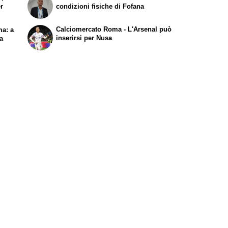
er
condizioni fisiche di Fofana
Calciomercato Roma - L'Arsenal può
ma: a
inserirsi per Nusa
 a