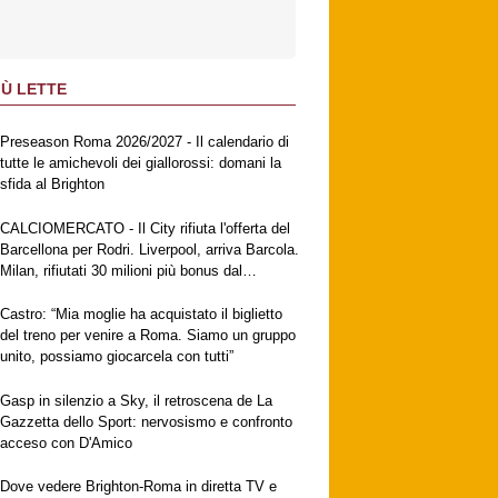
IÙ LETTE
Preseason Roma 2026/2027 - Il calendario di
tutte le amichevoli dei giallorossi: domani la
sfida al Brighton
CALCIOMERCATO - Il City rifiuta l'offerta del
Barcellona per Rodri. Liverpool, arriva Barcola.
Milan, rifiutati 30 milioni più bonus dal
Galatasaray per Leao. Napoli, suggestione
Gabriel Jesus. Fiorentina, ufficiale
Castro: “Mia moglie ha acquistato il biglietto
Mastantuono
del treno per venire a Roma. Siamo un gruppo
unito, possiamo giocarcela con tutti”
Gasp in silenzio a Sky, il retroscena de La
Gazzetta dello Sport: nervosismo e confronto
acceso con D'Amico
Dove vedere Brighton-Roma in diretta TV e