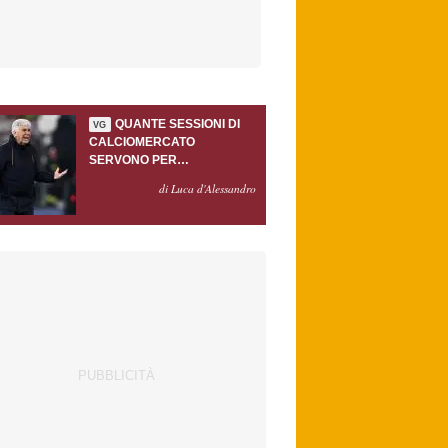
QUANTE SESSIONI DI
VG
CALCIOMERCATO
SERVONO PER
ACCONTENTARE
di Luca d'Alessandro
GASPERINI?