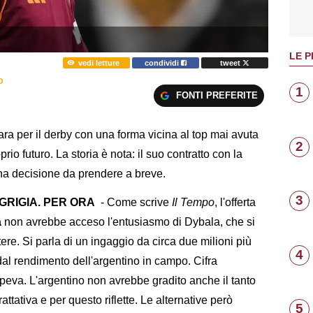
LE P
vedi letture
condividi
tweet
O
1
FONTI PREFERITE
ra per il derby con una forma vicina al top mai avuta
2
io futuro. La storia è nota: il suo contratto con la
na decisione da prendere a breve.
3
GRIGIA. PER ORA
- Come scrive
Il Tempo
, l'offerta
a
non avrebbe acceso l'entusiasmo di Dybala, che si
ere. Si parla di un ingaggio da circa due milioni più
4
al rendimento dell'argentino in campo. Cifra
peva. L'argentino non avrebbe gradito anche il tanto
ativa e per questo riflette. Le alternative però
5