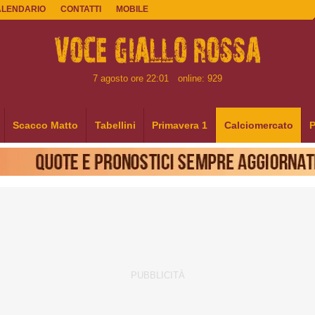
ALENDARIO
CONTATTI
MOBILE
7 agosto ore 22:01
online: 929
Scacco Matto
Tabellini
Primavera 1
Calciomercato
P