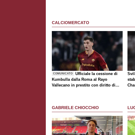
CALCIOMERCATO
Ufficiale la cessione di
Svi
COMUNICATO
Kumbulla dalla Roma al Rayo
stab
Vallecano in prestito con diritto di
Cha
riscatto
tur
GABRIELE CHIOCCHIO
LU