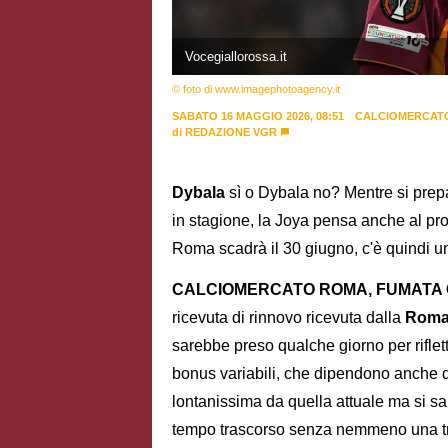
Vocegiallorossa.it
© foto di www.imagephotoagency.it
SABATO 16 MAGGIO 2026, 08:51
CALCIOMERCAT
di
REDAZIONE VGR
Dybala
sì o Dybala no? Mentre si prepa
in stagione, la Joya pensa anche al propr
Roma scadrà il 30 giugno, c'è quindi u
CALCIOMERCATO ROMA, FUMATA 
ricevuta di rinnovo ricevuta dalla
Rom
sarebbe preso qualche giorno per riflett
bonus variabili, che dipendono anche d
lontanissima da quella attuale ma si sa
tempo trascorso senza nemmeno una tratt