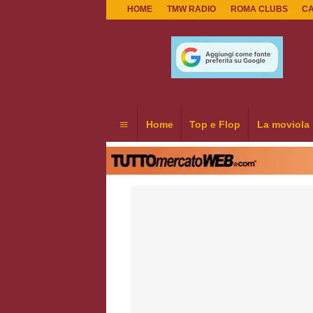
HOME
TMW RADIO
ROMA CLUBS
C
Home
Top e Flop
La moviola