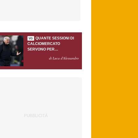
QUANTE SESSIONI DI
VG
CALCIOMERCATO
SERVONO PER
ACCONTENTARE
di Luca d'Alessandro
GASPERINI?