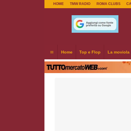
HOME
TMW RADIO
ROMA CLUBS
C
Home
Top e Flop
La moviola