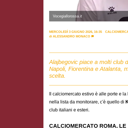
Vocegiallorossa.it
MERCOLEDÌ 3 GIUGNO 2026, 16:35
CALCIOMERC
di
ALESSANDRO MONACO
Alajbegovic piace a molti club 
Napoli, Fiorentina e Atalanta, m
scelta.
Il calciomercato estivo è alle porte e la
nella lista da monitorare, c'è quello di
K
club italiani e esteri.
CALCIOMERCATO ROMA, LE 