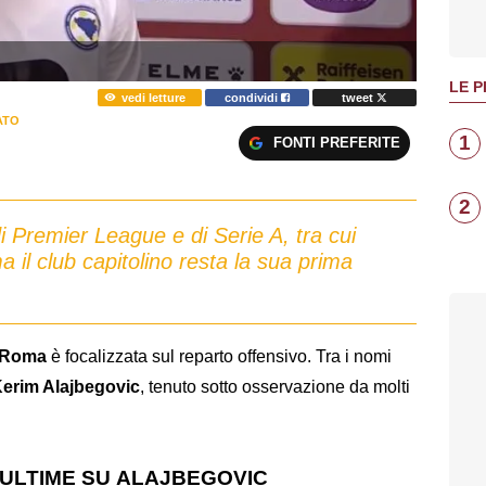
LE P
vedi letture
condividi
tweet
ATO
1
FONTI PREFERITE
2
di Premier League e di Serie A, tra cui
a il club capitolino resta la sua prima
Roma
è focalizzata sul reparto offensivo. Tra i nomi
erim Alajbegovic
, tenuto sotto osservazione da molti
ULTIME SU ALAJBEGOVIC