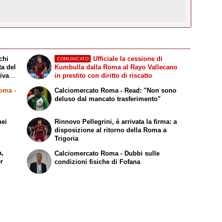
chi
Ufficiale la cessione di
COMUNICATO
ta del
Kumbulla dalla Roma al Rayo Vallecano
riva
in prestito con diritto di riscatto
Roma
-
Calciomercato Roma - Read: "Non sono
i
deluso dal mancato trasferimento"
nei
Rinnovo Pellegrini, è arrivata la firma: a
disposizione al ritorno della Roma a
Trigoria
a,
Calciomercato Roma - Dubbi sulle
er
condizioni fisiche di Fofana