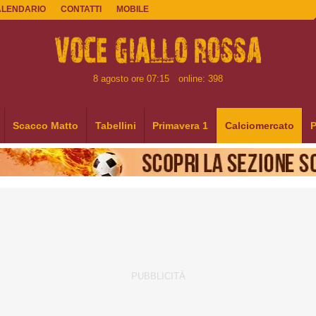
ALENDARIO
CONTATTI
MOBILE
8 agosto ore 07:15
online: 398
Scacco Matto
Tabellini
Primavera 1
Calciomercato
P