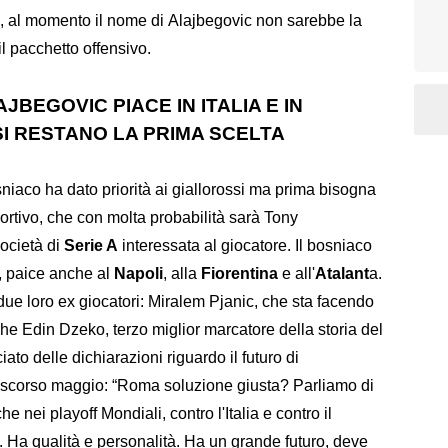
, al momento il nome di Alajbegovic non sarebbe la
l pacchetto offensivo.
BEGOVIC PIACE IN ITALIA E IN
SI RESTANO LA PRIMA SCELTA
osniaco ha dato priorità ai giallorossi ma prima bisogna
portivo, che con molta probabilità sarà Tony
ocietà di
Serie A
interessata al giocatore. Il bosniaco
, paice anche al
Napoli
, alla
Fiorentina
e all'
Atalant
a.
 due loro ex giocatori: Miralem Pjanic, che sta facendo
he Edin Dzeko, terzo miglior marcatore della storia del
ato delle dichiarazioni riguardo il futuro di
 scorso maggio: “Roma soluzione giusta? Parliamo di
e nei playoff Mondiali, contro l'Italia e contro il
i. Ha qualità e personalità. Ha un grande futuro, deve