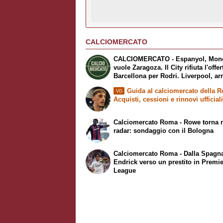
CALCIOMERCATO
CALCIOMERCATO - Espanyol, Mon
vuole Zaragoza. Il City rifiuta l'offer
Barcellona per Rodri. Liverpool, ar
Barcola
Guida al calciomercato della 
VG
Acquisti, cessioni e rinnovi ufficial
Calciomercato Roma - Rowe torna 
radar: sondaggio con il Bologna
Calciomercato Roma - Dalla Spagn
Endrick verso un prestito in Premi
League