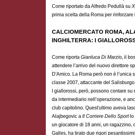
Come riportato da Alfredo Pedullà su
X
prima scelta della Roma per rinforzare i
CALCIOMERCATO ROMA, ALAJ
INGHILTERRA: I GIALLOROS
Come riporta
Gianluca Di Marzi
o, il b
attendere l’arrivo del nuovo direttore s
D'Amico. La Roma però non è l’unica s
classe 2007, attaccante del Salisburgo
I giallorossi, però, possono contare su
da intermediario nell’operazione, e anc
club capitolino. Quest'ultimo aveva lasci
Alajbegovic a
Il Corriere Dello Sport
lo
un giocatore di 18 anni, un ragazzino, ch
Galles, ha tirato due rigori pesantissim