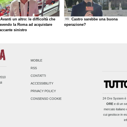
Avanti un altro: le difficoltà che
Castro sarebbe una buona
VG
 avendo la Roma ad acquistare
operazione?
taccante sinistro
MOBILE
RSS
CONTATTI
/2010
di
ACCESSIBILITY
PRIVACY POLICY
24 Ore System
è 
CONSENSO COOKIE
ORE
e di un se
mercato italiano 
cui gestisce in es
in