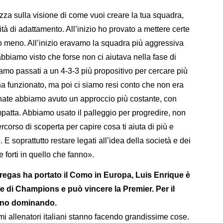
zza sulla visione di come vuoi creare la tua squadra,
à di adattamento. All’inizio ho provato a mettere certe
 o meno. All’inizio eravamo la squadra più aggressiva
abbiamo visto che forse non ci aiutava nella fase di
mo passati a un 4-3-3 più propositivo per cercare più
 ha funzionato, ma poi ci siamo resi conto che non era
ornate abbiamo avuto un approccio più costante, con
patta. Abbiamo usato il palleggio per progredire, non
rcorso di scoperta per capire cosa ti aiuta di più e
 E soprattutto restare legati all’idea della società e dei
e forti in quello che fanno».
abregas ha portato il Como in Europa, Luis Enrique è
ale di Champions e può vincere la Premier. Per il
anno dominando.
 allenatori italiani stanno facendo grandissime cose.