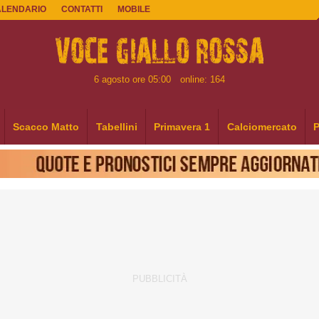
ALENDARIO
CONTATTI
MOBILE
6 agosto ore 05:00
online: 164
Scacco Matto
Tabellini
Primavera 1
Calciomercato
P