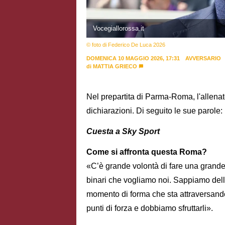
Vocegiallorossa.it
© foto di Federico De Luca 2026
DOMENICA 10 MAGGIO 2026, 17:31
AVVERSARIO
di
MATTIA GRIECO
Nel prepartita di Parma-Roma, l'allenat
dichiarazioni. Di seguito le sue parole:
Cuesta a Sky Sport
Come si affronta questa Roma?
«C’è grande volontà di fare una grande p
binari che vogliamo noi. Sappiamo della 
momento di forma che sta attraversand
punti di forza e dobbiamo sfruttarli».