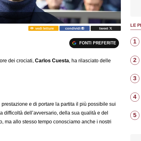
LE P
vedi letture
condividi
tweet
1
FONTI PREFERITE
2
ore dei crociati,
Carlos Cuesta
, ha rilasciato delle
3
4
restazione e di portare la partita il più possibile sui
difficoltà dell’avversario, della sua qualità e del
5
o, ma allo stesso tempo conosciamo anche i nostri