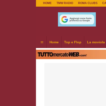
HOME
TMW RADIO
ROMA CLUBS
C
Home
Top e Flop
La moviola