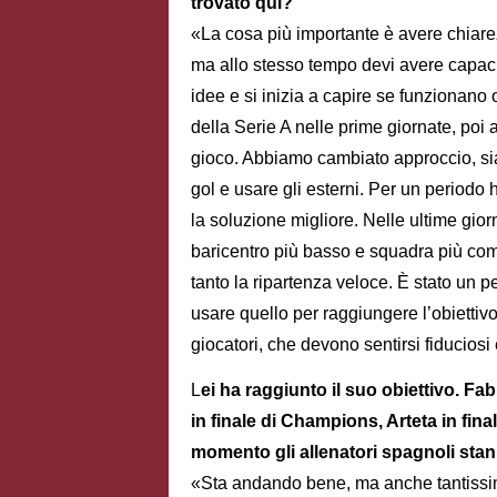
trovato qui?
«La cosa più importante è avere chiare
ma allo stesso tempo devi avere capacit
idee e si inizia a capire se funzionano
della Serie A nelle prime giornate, poi 
gioco. Abbiamo cambiato approccio, sia
gol e usare gli esterni. Per un periodo
la soluzione migliore. Nelle ultime gi
baricentro più basso e squadra più com
tanto la ripartenza veloce. È stato un pe
usare quello per raggiungere l’obiettivo.
giocatori, che devono sentirsi fiduciosi 
L
ei ha raggiunto il suo obiettivo. F
in finale di Champions, Arteta in fin
momento gli allenatori spagnoli st
«Sta andando bene, ma anche tantissimi