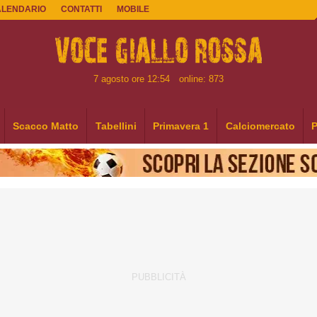
ALENDARIO
CONTATTI
MOBILE
7 agosto ore 12:54
online: 873
Scacco Matto
Tabellini
Primavera 1
Calciomercato
P