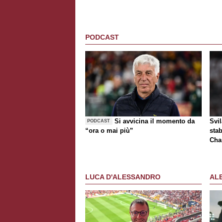
PODCAST
Si avvicina il momento da
Svi
PODCAST
“ora o mai più”
stab
Cha
tur
LUCA D'ALESSANDRO
AL