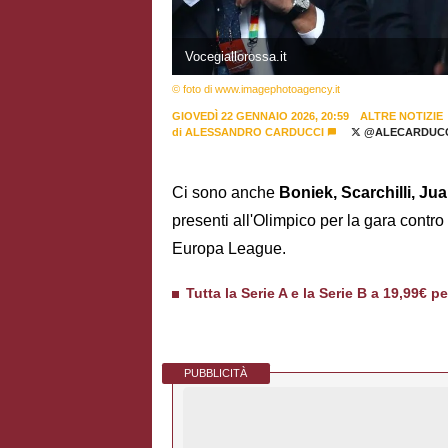
Vocegiallorossa.it
© foto di www.imagephotoagency.it
GIOVEDÌ 22 GENNAIO 2026, 20:59
ALTRE NOTIZIE
di
ALESSANDRO CARDUCCI
@ALECARDUCC
Ci sono anche
Boniek, Scarchilli, Ju
presenti all'Olimpico per la gara contro
Europa League.
Tutta la Serie A e la Serie B a 19,99€ p
PUBBLICITÀ