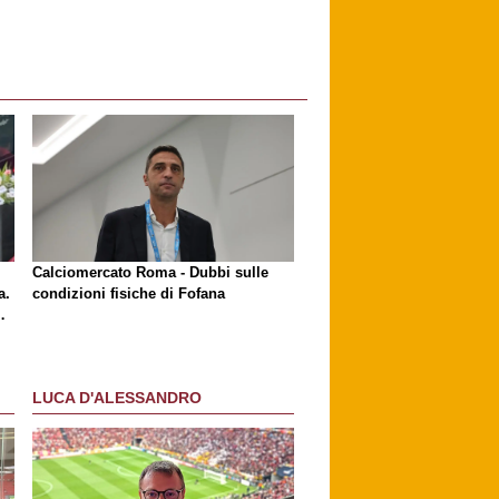
l
Calciomercato Roma - Dubbi sulle
a.
condizioni fisiche di Fofana
LUCA D'ALESSANDRO