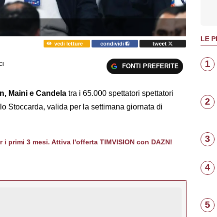
LE P
vedi letture
condividi
tweet
1
I
FONTI PREFERITE
an, Maini e Candela
tra i 65.000 spettatori spettatori
2
 lo Stoccarda, valida per la settimana giornata di
3
er i primi 3 mesi. Attiva l'offerta TIMVISION con DAZN!
4
5