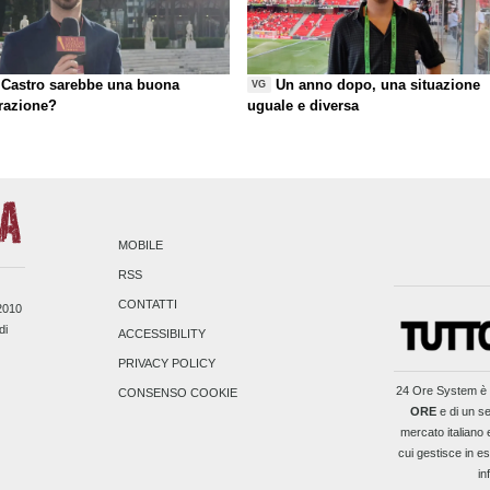
Castro sarebbe una buona
Un anno dopo, una situazione
VG
razione?
uguale e diversa
MOBILE
RSS
CONTATTI
/2010
di
ACCESSIBILITY
PRIVACY POLICY
24 Ore System
è 
CONSENSO COOKIE
ORE
e di un se
mercato italiano 
cui gestisce in es
in