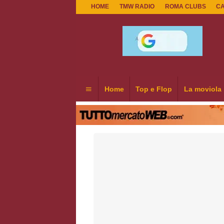
HOME
TMW RADIO
ROMA CLUBS
C
Home
Top e Flop
La moviola