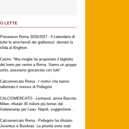
IÙ LETTE
Preseason Roma 2026/2027 - Il calendario di
tutte le amichevoli dei giallorossi: domani la
sfida al Brighton
Castro: “Mia moglie ha acquistato il biglietto
del treno per venire a Roma. Siamo un gruppo
unito, possiamo giocarcela con tutti”
Calciomercato Roma - I motivi che hanno
rallentato il rinnovo di Pellegrini
CALCIOMERCATO - Liverpool, arriva Barcola.
Milan, rifiutati 30 milioni più bonus dal
Galatasaray per Leao. Napoli, suggestione
Gabriel Jesus. Fiorentina, a breve l'ufficialità
di Mastantuono
Calciomercato Roma - Pellegrini ha rifiutato
Juventus e Besiktas. La priorità sono stati