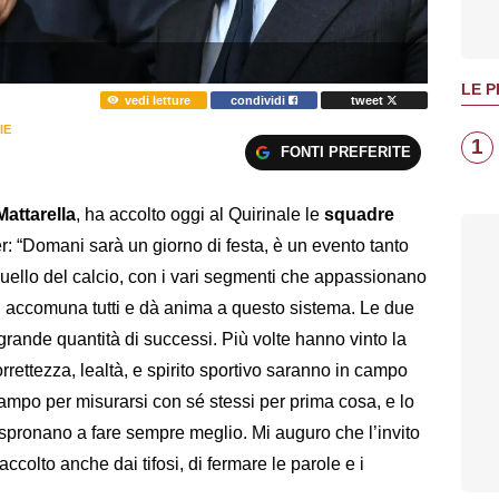
LE P
vedi letture
condividi
tweet
IE
1
FONTI PREFERITE
Mattarella
, ha accolto oggi al Quirinale le
squadre
ter: “Domani sarà un giorno di festa, è un evento tanto
 quello del calcio, con i vari segmenti che appassionano
 ci accomuna tutti e dà anima a questo sistema. Le due
rande quantità di successi. Più volte hanno vinto la
orrettezza, lealtà, e spirito sportivo saranno in campo
ampo per misurarsi con sé stessi per prima cosa, e lo
i spronano a fare sempre meglio. Mi auguro che l’invito
raccolto anche dai tifosi, di fermare le parole e i