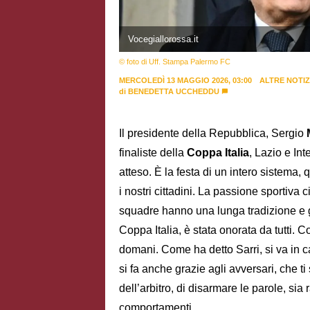
Vocegiallorossa.it
© foto di Uff. Stampa Palermo FC
MERCOLEDÌ 13 MAGGIO 2026, 03:00
ALTRE NOTIZ
di
BENEDETTA UCCHEDDU
Il presidente della Repubblica, Sergio
finaliste della
Coppa Italia
, Lazio e In
atteso. È la festa di un intero sistema,
i nostri cittadini. La passione sportiva
squadre hanno una lunga tradizione e g
Coppa Italia, è stata onorata da tutti. C
domani. Come ha detto Sarri, si va in c
si fa anche grazie agli avversari, che t
dell’arbitro, di disarmare le parole, sia 
comportamenti.