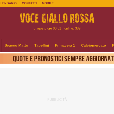
ALENDARIO
CONTATTI
MOBILE
8 agosto ore 00:51
online: 389
Scacco Matto
Tabellini
Primavera 1
Calciomercato
P