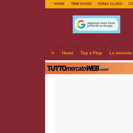
HOME
TMW RADIO
ROMA CLUBS
C
Home
Top e Flop
La moviola