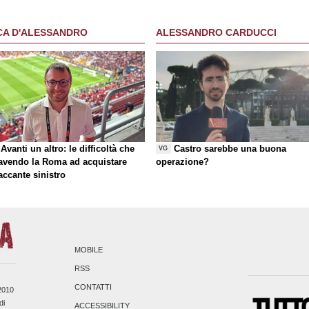
CA D'ALESSANDRO
ALESSANDRO CARDUCCI
Avanti un altro: le difficoltà che
Castro sarebbe una buona
VG
 avendo la Roma ad acquistare
operazione?
taccante sinistro
MOBILE
RSS
CONTATTI
/2010
di
ACCESSIBILITY