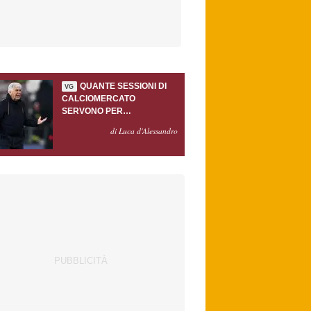
QUANTE SESSIONI DI
VG
CALCIOMERCATO
SERVONO PER
ACCONTENTARE
di Luca d'Alessandro
GASPERINI?