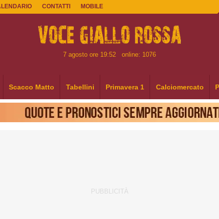
ALENDARIO
CONTATTI
MOBILE
7 agosto ore 19:52
online: 1076
Scacco Matto
Tabellini
Primavera 1
Calciomercato
P