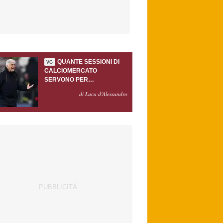
QUANTE SESSIONI DI
VG
CALCIOMERCATO
SERVONO PER
ACCONTENTARE
di Luca d'Alessandro
GASPERINI?