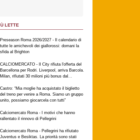
IÙ LETTE
Preseason Roma 2026/2027 - Il calendario di
tutte le amichevoli dei giallorossi: domani la
sfida al Brighton
CALCIOMERCATO - Il City rifiuta l'offerta del
Barcellona per Rodri. Liverpool, arriva Barcola.
Milan, rifiutati 30 milioni più bonus dal
Galatasaray per Leao. Napoli, suggestione
Gabriel Jesus. Fiorentina, ufficiale
Castro: “Mia moglie ha acquistato il biglietto
Mastantuono
del treno per venire a Roma. Siamo un gruppo
unito, possiamo giocarcela con tutti”
Calciomercato Roma - I motivi che hanno
rallentato il rinnovo di Pellegrini
Calciomercato Roma - Pellegrini ha rifiutato
Juventus e Besiktas. La priorità sono stati