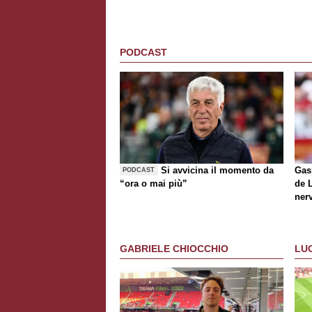
PODCAST
Si avvicina il momento da
Gasp
PODCAST
“ora o mai più”
de
ner
D'A
GABRIELE CHIOCCHIO
LU