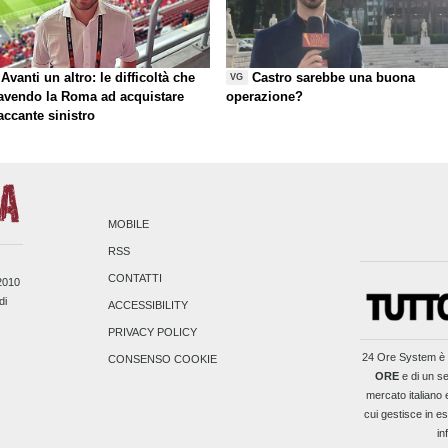
Avanti un altro: le difficoltà che
Castro sarebbe una buona
VG
 avendo la Roma ad acquistare
operazione?
taccante sinistro
MOBILE
RSS
CONTATTI
/2010
di
ACCESSIBILITY
PRIVACY POLICY
24 Ore System
è 
CONSENSO COOKIE
ORE
e di un se
mercato italiano 
cui gestisce in es
in