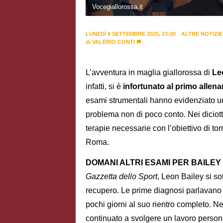
Vocegiallorossa.it
LUNEDÌ 8 SETTEMBRE 2025, 23:00
ALTRE NOTIZIE
di
VALERIO CONTI
L’avventura in maglia giallorossa di
Le
infatti, si è
infortunato al primo allen
esami strumentali hanno evidenziato 
problema non di poco conto. Nei diciotto
terapie necessarie con l’obiettivo di to
Roma.
DOMANI ALTRI ESAMI PER BAILEY 
Gazzetta dello Sport
, Leon Bailey si so
recupero. Le prime diagnosi parlavano 
pochi giorni al suo rientro completo. Ne
continuato a svolgere un lavoro person