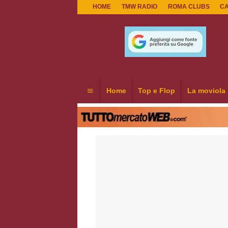
HOME
TMW RADIO
ROMA CLUBS
C
Home
Top e Flop
La moviola