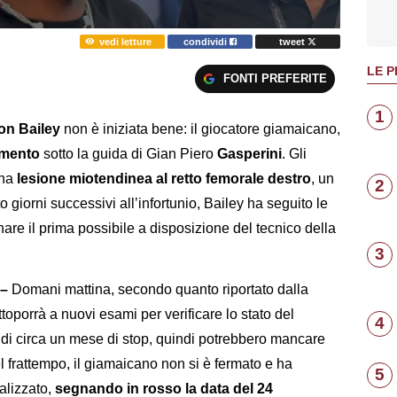
vedi letture
condividi
tweet
LE P
FONTI PREFERITE
1
on Bailey
non è iniziata bene: il giocatore giamaicano,
amento
sotto la guida di Gian Piero
Gasperini
. Gli
una
lesione miotendinea al retto femorale destro
, un
2
 giorni successivi all’infortunio, Bailey ha seguito le
rnare il prima possibile a disposizione del tecnico della
3
–
Domani mattina, secondo quanto riportato dalla
ttoporrà a nuovi esami per verificare lo stato del
4
di circa un mese di stop, quindi potrebbero mancare
l frattempo, il giamaicano non si è fermato e ha
5
alizzato,
segnando in rosso la data del 24